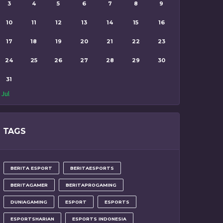
3
4
5
6
7
8
9
10
11
12
13
14
15
16
17
18
19
20
21
22
23
24
25
26
27
28
29
30
31
 Jul
TAGS
BERITA ESPORT
BERITAESPORTS
BERITAGAMER
BERITAPROGAMING
DUNIAGAMING
ESPORT
ESPORTS
ESPORTSHARIAN
ESPORTS INDONESIA