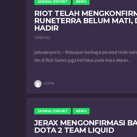
JADWAL ESPORT
NEWS
RIOT TELAH MENGKONFIR
RUNETERRA BELUM MATI, 
HADIR
11/08/2022
jadwalesports – Walaupun berbagai peramal telah men
tim di Riot Games juga berfokus pada masa depan...
ADMIN
JADWAL ESPORT
NEWS
JERAX MENGONFIRMASI BA
DOTA 2 TEAM LIQUID