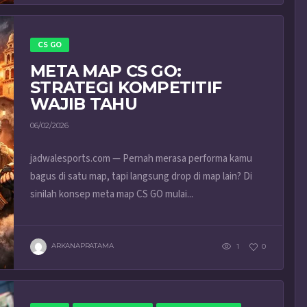
CS GO
META MAP CS GO:
STRATEGI KOMPETITIF
WAJIB TAHU
06/02/2026
jadwalesports.com — Pernah merasa performa kamu
bagus di satu map, tapi langsung drop di map lain? Di
sinilah konsep meta map CS GO mulai...
ARKANAPRATAMA
1
0