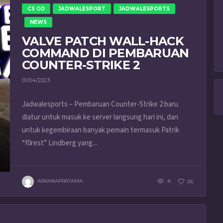
CS GO
JADWALESPORT
JADWALESPORTS
NEWS
VALVE PATCH WALL-HACK
COMMAND DI PEMBARUAN
COUNTER-STRIKE 2
01/04/2023
Jadwalesports – Pembaruan Counter-Strike 2 baru
diatur untuk masuk ke server langsung hari ini, dan
untuk kegembiraan banyak pemain termasuk Patrik
“f0rest” Lindberg yang...
ARKANAPRATAMA
8
26