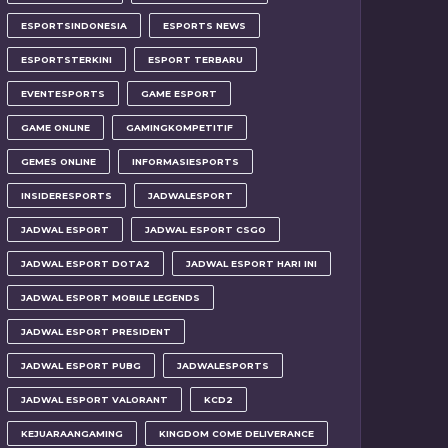
ESPORTSINDONESIA
ESPORTS NEWS
ESPORTSTERKINI
ESPORT TERBARU
EVENTESPORTS
GAME ESPORT
GAME ONLINE
GAMINGKOMPETITIF
GEMES ONLINE
INFORMASIESPORTS
INSIDERESPORTS
JADWALESPORT
JADWAL ESPORT
JADWAL ESPORT CSGO
JADWAL ESPORT DOTA2
JADWAL ESPORT HARI INI
JADWAL ESPORT MOBILE LEGENDS
JADWAL ESPORT PRESIDENT
JADWAL ESPORT PUBG
JADWALESPORTS
JADWAL ESPORT VALORANT
KCD2
KEJUARAANGAMING
KINGDOM COME DELIVERANCE