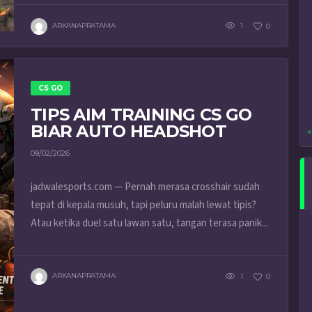
ARKANAPRATAMA
1
0
CS GO
TIPS AIM TRAINING CS GO
BIAR AUTO HEADSHOT
«
09/02/2026
jadwalesports.com — Pernah merasa crosshair sudah
tepat di kepala musuh, tapi peluru malah lewat tipis?
Atau ketika duel satu lawan satu, tangan terasa panik...
ARKANAPRATAMA
1
0