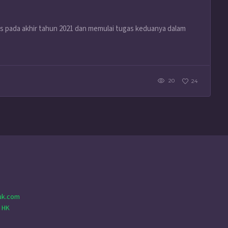
s pada akhir tahun 2021 dan memulai tugas keduanya dalam
20
24
uk.com
 HK