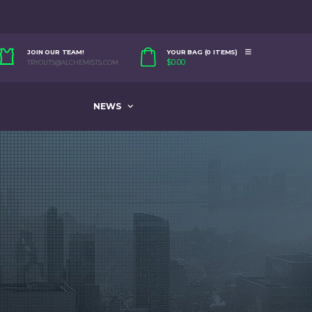
JOIN OUR TEAM!
YOUR BAG (0 ITEMS)
$
0.00
TRYOUTS@ALCHEMISTS.COM
NEWS