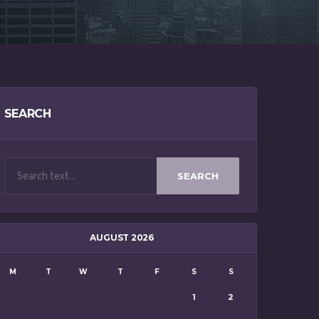
SEARCH
SEARCH
AUGUST 2026
M
T
W
T
F
S
S
1
2