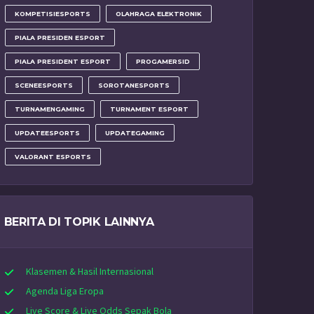
KOMPETISIESPORTS
OLAHRAGA ELEKTRONIK
PIALA PRESIDEN ESPORT
PIALA PRESIDENT ESPORT
PROGAMERSID
SCENEESPORTS
SOROTANESPORTS
TURNAMENGAMING
TURNAMENT ESPORT
UPDATEESPORTS
UPDATEGAMING
VALORANT ESPORTS
BERITA DI TOPIK LAINNYA
Klasemen & Hasil Internasional
Agenda Liga Eropa
Live Score & Live Odds Sepak Bola