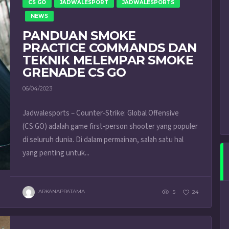
CS GO
JADWALESPORT
JADWALESPORTS
NEWS
PANDUAN SMOKE
PRACTICE COMMANDS DAN
TEKNIK MELEMPAR SMOKE
GRENADE CS GO
06/04/2023
Jadwalesports – Counter-Strike: Global Offensive
(CS:GO) adalah game first-person shooter yang populer
di seluruh dunia. Di dalam permainan, salah satu hal
yang penting untuk...
ARKANAPRATAMA
5
24