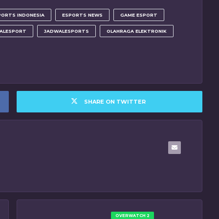
PORTS INDONESIA
ESPORTS NEWS
GAME ESPORT
ALESPORT
JADWALESPORTS
OLAHRAGA ELEKTRONIK
SHARE ON TWITTER
OVERWATCH 2