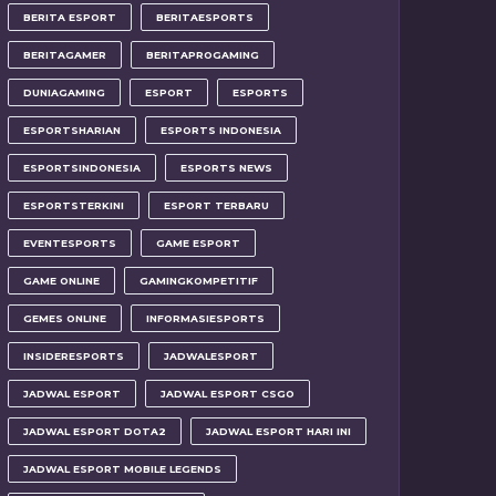
BERITA ESPORT
BERITAESPORTS
BERITAGAMER
BERITAPROGAMING
DUNIAGAMING
ESPORT
ESPORTS
ESPORTSHARIAN
ESPORTS INDONESIA
ESPORTSINDONESIA
ESPORTS NEWS
ESPORTSTERKINI
ESPORT TERBARU
EVENTESPORTS
GAME ESPORT
GAME ONLINE
GAMINGKOMPETITIF
GEMES ONLINE
INFORMASIESPORTS
INSIDERESPORTS
JADWALESPORT
JADWAL ESPORT
JADWAL ESPORT CSGO
JADWAL ESPORT DOTA2
JADWAL ESPORT HARI INI
JADWAL ESPORT MOBILE LEGENDS