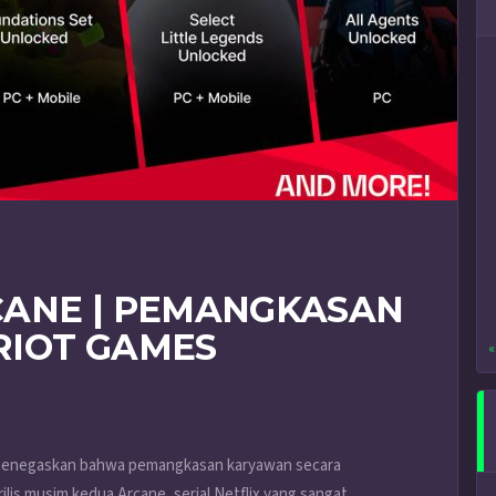
CANE | PEMANGKASAN
RIOT GAMES
«
 menegaskan bahwa pemangkasan karyawan secara
ilis musim kedua Arcane, serial Netflix yang sangat