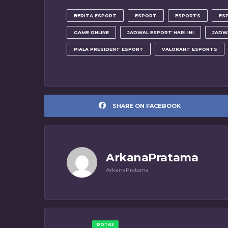
BERITA ESPORT
ESPORT
ESPORTS
ES
GAME ONLINE
JADWAL ESPORT HARI INI
JADW
PIALA PRESIDENT ESPORT
VALORANT ESPORTS
SHARE ON FACEBOOK
ArkanaPratama
ArkanaPratama
DOTA2