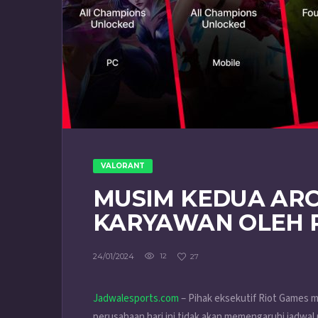
VALORANT
MUSIM KEDUA AR
KARYAWAN OLEH 
24/01/2024
12
27
Jadwalesports.com
– Pihak eksekutif Riot Games
perusahaan hari ini tidak akan memengaruhi jadwal r