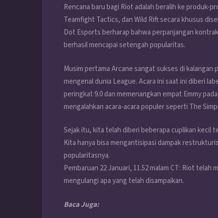
Rencana baru bagi Riot adalah beralih ke produk
Teamfight Tactics, dan Wild Rift secara khusus diseb
Dot Esports berharap bahwa perpanjangan kontrak 
berhasil mencapai setengah popularitas.
Musim pertama Arcane sangat sukses di kalangan
mengenal dunia League. Acara ini saat ini diberi la
peringkat 9.0 dan memenangkan empat Emmy pada ta
mengalahkan acara-acara populer seperti The Simp
Sejak itu, kita telah diberi beberapa cuplikan kec
Kita hanya bisa mengantisipasi dampak restrukturi
popularitasnya.
Pembaruan 22 Januari, 11.52 malam CT: Riot telah 
mengulangi apa yang telah disampaikan.
Baca Juga: