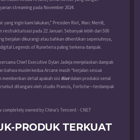
layanan streaming pada November 2024.
r yang ingin kami lakukan,” Presiden Riot, Marc Merrill,
strukturisasi pada 22 Januari. Sebanyak lebih dari 500
ng berjalan dikurangi atau bahkan dihentikan sepenuhnya,
 digital Legends of Runeterra paling terkena dampak.
 bersama Chief Executive Dylan Jadeja menjelaskan dampak
an bahwa musim kedua Arcane masih “berjalan sesuai
 memberikan detail apakah sisi
Riot
dalam produksi serial
tersebut ditangani oleh studio Prancis, Fortiche—terdampak
UK-PRODUK TERKUAT