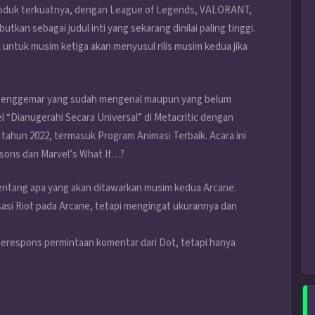
-produk terkuatnya, dengan League of Legends, VALORANT,
utkan sebagai judul inti yang sekarang dinilai paling tinggi.
untuk musim ketiga akan menyusul rilis musim kedua jika
 penggemar yang sudah mengenal maupun yang belum
bel “Dianugerahi Secara Universal” di Metacritic dengan
hun 2022, termasuk Program Animasi Terbaik. Acara ini
sons dan Marvel’s What If…?
il tentang apa yang akan ditawarkan musim kedua Arcane.
sasi Riot pada Arcane, tetapi mengingat ukurannya dan
merespons permintaan komentar dari Dot, tetapi hanya