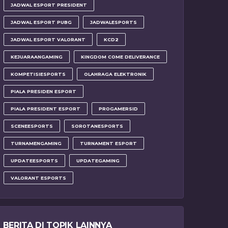
JADWAL ESPORT PRESIDENT
JADWAL ESPORT PUBG
JADWALESPORTS
JADWAL ESPORT VALORANT
KCD2
KEJUARAANGAMING
KINGDOM COME DELIVERANCE
KOMPETISIESPORTS
OLAHRAGA ELEKTRONIK
PIALA PRESIDEN ESPORT
PIALA PRESIDENT ESPORT
PROGAMERSID
SCENEESPORTS
SOROTANESPORTS
TURNAMENGAMING
TURNAMENT ESPORT
UPDATEESPORTS
UPDATEGAMING
VALORANT ESPORTS
BERITA DI TOPIK LAINNYA