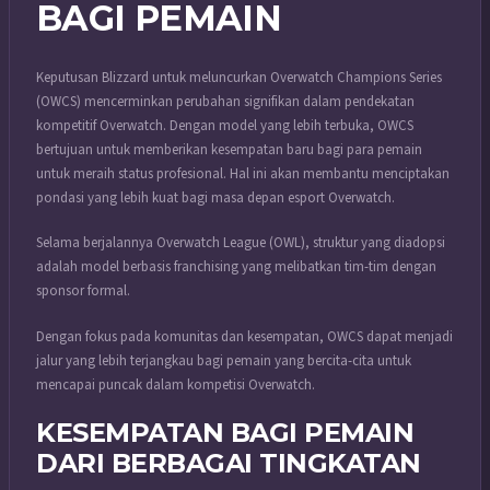
BAGI PEMAIN
Keputusan Blizzard untuk meluncurkan Overwatch Champions Series
(OWCS) mencerminkan perubahan signifikan dalam pendekatan
kompetitif Overwatch. Dengan model yang lebih terbuka, OWCS
bertujuan untuk memberikan kesempatan baru bagi para pemain
untuk meraih status profesional. Hal ini akan membantu menciptakan
pondasi yang lebih kuat bagi masa depan esport Overwatch.
Selama berjalannya Overwatch League (OWL), struktur yang diadopsi
adalah model berbasis franchising yang melibatkan tim-tim dengan
sponsor formal.
Dengan fokus pada komunitas dan kesempatan, OWCS dapat menjadi
jalur yang lebih terjangkau bagi pemain yang bercita-cita untuk
mencapai puncak dalam kompetisi Overwatch.
KESEMPATAN BAGI PEMAIN
DARI BERBAGAI TINGKATAN