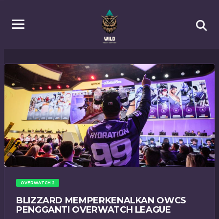
OVERWATCH 2
BLIZZARD MEMPERKENALKAN OWCS
PENGGANTI OVERWATCH LEAGUE