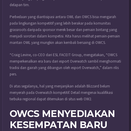
delapan tim.
Perbedaan yang diantisipasi antara OWL dan OWCS bisa mengarah
pada lingkungan kompetitif yang lebih berakar pada komunitas
grassroots daripada sponsor merek besar dan pemain bintang yang
menjadi sorotan dalam kompetisi. Kita harus melihat pemain-pemain
mantan OWL yang mungkin akan kembali bersaing di OWCS.
“Craig Levine, co-CEO dari ESL FACEIT Group, mengatakan, “OWCS
memperkenalkan era baru dari esport Overwatch sambil menghormati
tradisi dan gairah yang dibangun oleh esport Overwatch,” dalam rilis
pers.
Di atas segalanya, hal yang menjanjikan adalah Blizzard belum
menyerah pada Overwatch kompetitif. Detail mengenai kualifikasi
terbuka regional dapat ditemukan di situs web OW2.
OWCS MENYEDIAKAN
KESEMPATAN BARU