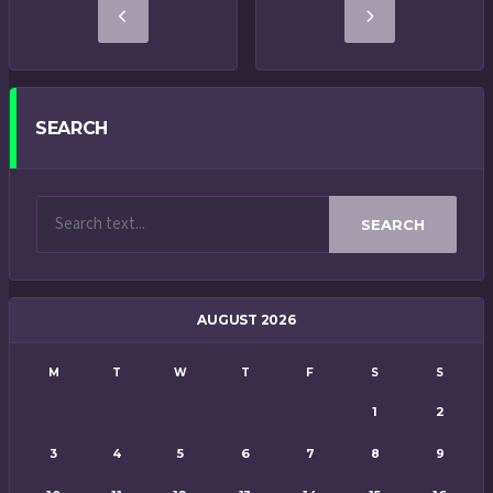
SEARCH
SEARCH
AUGUST 2026
M
T
W
T
F
S
S
1
2
3
4
5
6
7
8
9