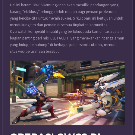
Hal ini berarti OWCS kemungkinan akan memiliki pandangan yang
kurang “eksklusif,” sehingga lebih mudah bagi pemain profesional
yang bercita-cita untuk meraih sukses. Sirkuit baru ini bertujuan untuk
mendukung tim dan pemain di semua tingkatan komunitas
Overwatch kompetitif. Inisiatif yang berfokus pada komunitas adalah
bagian penting dari misi ESL FACEIT, yang menekankan “pengalaman
yang hidup, terhubung” di berbagai judul esports utama, menurut
situs web perusahaan tersebut.