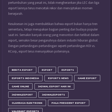
pertumbuhan yang pesat ini, tidak mengherankan jika LEC dan liga
esport lainnya terus mencetak rekor dan menciptakan momen
bersejarah.
Kesuksesan ini juga membuktikan bahwa esport bukan hanya tren
sementara, tetapi merupakan bagian penting dari budaya populer
saat ini. Semakin banyak orang yang menonton dan terlibat dalam
esport, semakin besar pengaruhnya dalam industri hiburan global.
Dengan pertandingan-pertandingan seperti pertandingan KOI vs.
KCorp, esport terus menunjukkan potensinya.
BERITA ESPORT
ESPORT
ESPORTS
ESPORTS INDONESIA
ESPORTS NEWS
GAME ESPORT
GAME ONLINE
JADWAL ESPORT HARI INI
JADWALESPORT
JADWALESPORTS
OLAHRAGA ELEKTRONIK
PIALA PRESIDENT ESPORT
VALORANT ESPORTS