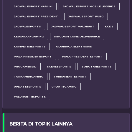
JADWAL ESPORT HARI INI
JADWAL ESPORT MOBILE LEGENDS
JADWAL ESPORT PRESIDENT
JADWAL ESPORT PUBG
JADWALESPORTS
JADWAL ESPORT VALORANT
KCD2
KEJUARAANGAMING
KINGDOM COME DELIVERANCE
KOMPETISIESPORTS
OLAHRAGA ELEKTRONIK
PIALA PRESIDEN ESPORT
PIALA PRESIDENT ESPORT
PROGAMERSID
SCENEESPORTS
SOROTANESPORTS
TURNAMENGAMING
TURNAMENT ESPORT
UPDATEESPORTS
UPDATEGAMING
VALORANT ESPORTS
BERITA DI TOPIK LAINNYA