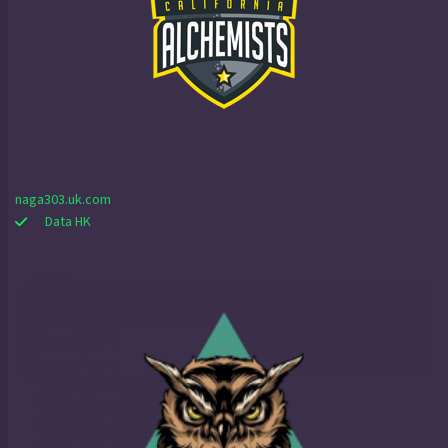
naga303.uk.com
Data HK