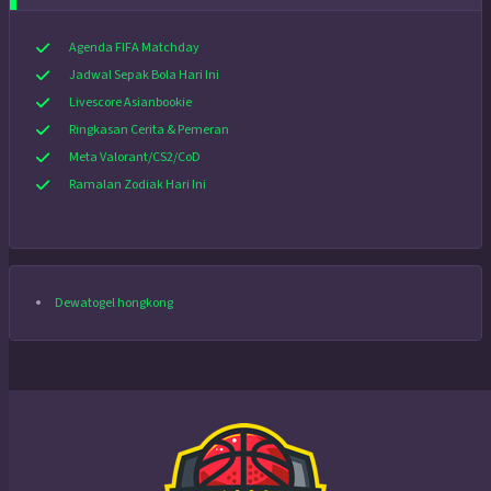
Agenda FIFA Matchday
Jadwal Sepak Bola Hari Ini
Livescore Asianbookie
Ringkasan Cerita & Pemeran
Meta Valorant/CS2/CoD
Ramalan Zodiak Hari Ini
Dewatogel hongkong