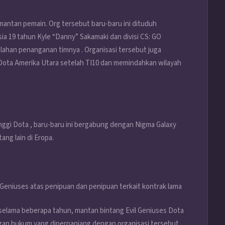
 mantan pemain. Org tersebut baru-baru ini dituduh
a 19 tahun Kyle “Danny” Sakamaki dan divisi CS: GO
alahan penanganan timnya . Organisasi tersebut juga
Dota Amerika Utara setelah TI10 dan memindahkan wilayah
inggi Dota , baru-baru ini bergabung dengan Nigma Galaxy
ang lain di Eropa.
Geniuses atas penipuan dan penipuan terkait kontrak lama
selama beberapa tahun, mantan bintang Evil Geniuses Dota
gan hukum yang diperpanjang dengan organisasi tersebut