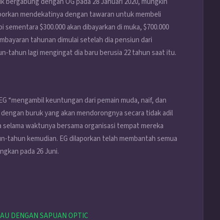
uk bergabung dengan OG pada 28 Januari 2020, mungkin
laporkan mendekatinya dengan tawaran untuk membeli
pi sementara $300.000 akan dibayarkan di muka, $700.000
mbayaran tahunan dimulai setelah dia pensiun dari
tahun lagi mengingat dia baru berusia 22 tahun saat itu.
a EG “mengambil keuntungan dari pemain muda, naif, dan
an dengan buruk yang akan mendorongnya secara tidak adil
 selama waktunya bersama organisasi tempat mereka
hun-tahun kemudian. EG dilaporkan telah membantah semua
angkan pada 26 Juni.
AU DENGAN SAPUAN OPTIC