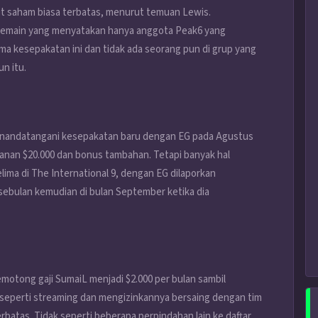
it saham biasa terbatas, menurut temuan Lewis.
i pemain yang menyatakan hanya anggota Peak6 yang
a kesepakatan ini dan tidak ada seorang pun di grup yang
n itu.
enandatangani kesepakatan baru dengan EG pada Agustus
lanan $20.000 dan bonus tambahan. Tetapi banyak hal
elima di The International 9, dengan EG dilaporkan
ebulan kemudian di bulan September ketika dia
motong gaji SumaiL menjadi $2.000 per bulan sambil
seperti streaming dan mengizinkannya bersaing dengan tim
batas. Tidak seperti beberapa perpindahan lain ke daftar