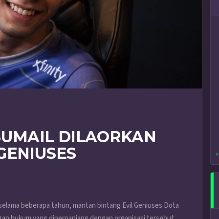
SUMAIL DILAORKAN
GENIUSES
«
selama beberapa tahun, mantan bintang Evil Geniuses Dota
gan hukum yang diperpanjang dengan organisasi tersebut