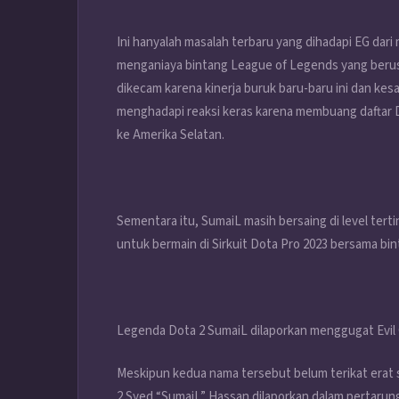
Ini hanyalah masalah terbaru yang dihadapi EG dari
menganiaya bintang League of Legends yang berusi
dikecam karena kinerja buruk baru-baru ini dan kes
menghadapi reaksi keras karena membuang daftar 
ke Amerika Selatan.
Sementara itu, SumaiL masih bersaing di level tert
untuk bermain di Sirkuit Dota Pro 2023 bersama bint
Legenda Dota 2 SumaiL dilaporkan menggugat Evil 
Meskipun kedua nama tersebut belum terikat erat 
2 Syed “SumaiL” Hassan dilaporkan dalam pertarun