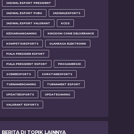
JADWAL ESPORT PRESIDENT
JADWAL ESPORT PUBG
JADWALESPORTS
JADWAL ESPORT VALORANT
KCD2
KEJUARAANGAMING
KINGDOM COME DELIVERANCE
KOMPETISIESPORTS
OLAHRAGA ELEKTRONIK
PIALA PRESIDEN ESPORT
PIALA PRESIDENT ESPORT
PROGAMERSID
SCENEESPORTS
SOROTANESPORTS
TURNAMENGAMING
TURNAMENT ESPORT
UPDATEESPORTS
UPDATEGAMING
VALORANT ESPORTS
BERITA DI TOPIK LAINNYA