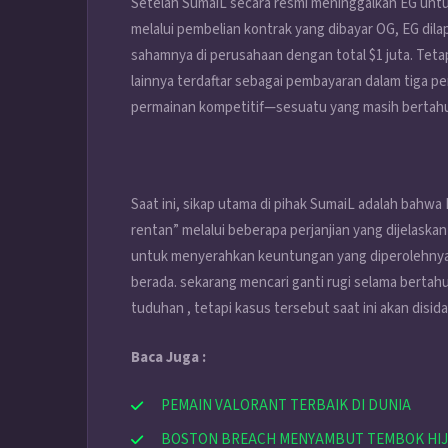
Setelah SumaiL secara resmi meninggalkan EG unt
melalui pembelian kontrak yang dibayar OG, EG di
sahamnya di perusahaan dengan total $1 juta. Teta
lainnya terdaftar sebagai pembayaran dalam tiga pe
permainan kompetitif—sesuatu yang masih bertahun-
Saat ini, sikap utama di pihak SumaiL adalah bahw
rentan” melalui beberapa perjanjian yang dijelask
untuk menyerahkan keuntungan yang diperolehnya
berada. sekarang mencari ganti rugi selama berta
tuduhan , tetapi kasus tersebut saat ini akan disid
Baca Juga :
PEMAIN VALORANT TERBAIK DI DUNIA
BOSTON BREACH MENYAMBUT TEMBOK HIJ