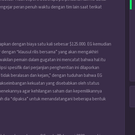
engejar peran penuh waktu dengan tim lain saat terikat
pkan dengan biaya satu kali sebesar $125.000. EG kemudian
dengan “klausul rilis bersama” yang akan mengakhiri
rwakilan pemain dalam gugatan ini mencatat bahwa hal itu
i spesifik dari perjanjian penghentian ini dilaporkan
 tidak beralasan dan kejam,” dengan tuduhan bahwa EG
akseimbangan kekuatan yang disebabkan oleh status
 menekannya agar kehilangan saham dan kepemilikannya
 dia “dipaksa” untuk menandatangani beberapa bentuk