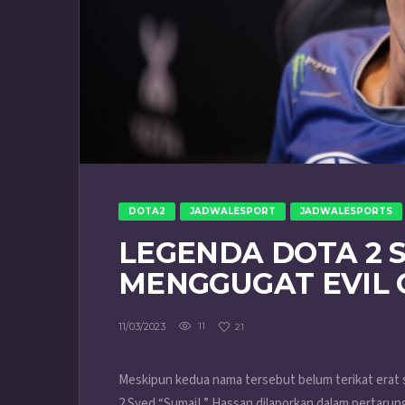
DOTA2
JADWALESPORT
JADWALESPORTS
LEGENDA DOTA 2 
MENGGUGAT EVIL 
11/03/2023
11
21
Meskipun kedua nama tersebut belum terikat erat 
2 Syed “SumaiL” Hassan dilaporkan dalam pertarun