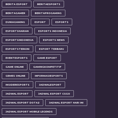
BERITA ESPORT
BERITAESPORTS
BERITAGAMER
BERITAPROGAMING
DUNIAGAMING
ESPORT
ESPORTS
ESPORTSHARIAN
ESPORTS INDONESIA
ESPORTSINDONESIA
ESPORTS NEWS
ESPORTSTERKINI
ESPORT TERBARU
EVENTESPORTS
GAME ESPORT
GAME ONLINE
GAMINGKOMPETITIF
GEMES ONLINE
INFORMASIESPORTS
INSIDERESPORTS
JADWALESPORT
JADWAL ESPORT
JADWAL ESPORT CSGO
JADWAL ESPORT DOTA2
JADWAL ESPORT HARI INI
JADWAL ESPORT MOBILE LEGENDS