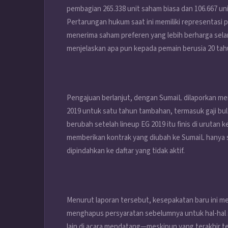
pembagian 265.338 unit saham biasa dan 106.667 un
Pertarungan hukum saat ini memiliki representas
menerima saham preferen yang lebih berharga selam
menjelaskan apa pun kepada pemain berusia 20 tahu
Pengajuan berlanjut, dengan SumaiL dilaporkan m
2019 untuk satu tahun tambahan, termasuk gaji bu
berubah setelah lineup EG 2019 itu finis di urutan k
memberikan kontrak yang diubah ke SumaiL hanya s
dipindahkan ke daftar yang tidak aktif.
Menurut laporan tersebut, kesepakatan baru ini me
menghapus persyaratan sebelumnya untuk hal-hal 
lain di acara mendatang—meskipun yang terakhir ter