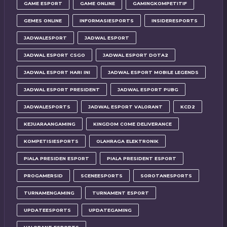
GAME ESPORT
GAME ONLINE
GAMINGKOMPETITIF
GEMES ONLINE
INFORMASIESPORTS
INSIDERESPORTS
JADWALESPORT
JADWAL ESPORT
JADWAL ESPORT CSGO
JADWAL ESPORT DOTA2
JADWAL ESPORT HARI INI
JADWAL ESPORT MOBILE LEGENDS
JADWAL ESPORT PRESIDENT
JADWAL ESPORT PUBG
JADWALESPORTS
JADWAL ESPORT VALORANT
KCD2
KEJUARAANGAMING
KINGDOM COME DELIVERANCE
KOMPETISIESPORTS
OLAHRAGA ELEKTRONIK
PIALA PRESIDEN ESPORT
PIALA PRESIDENT ESPORT
PROGAMERSID
SCENEESPORTS
SOROTANESPORTS
TURNAMENGAMING
TURNAMENT ESPORT
UPDATEESPORTS
UPDATEGAMING