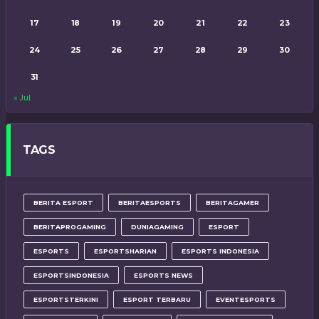
17
18
19
20
21
22
23
24
25
26
27
28
29
30
31
« Jul
TAGS
BERITA ESPORT
BERITAESPORTS
BERITAGAMER
BERITAPROGAMING
DUNIAGAMING
ESPORT
ESPORTS
ESPORTSHARIAN
ESPORTS INDONESIA
ESPORTSINDONESIA
ESPORTS NEWS
ESPORTSTERKINI
ESPORT TERBARU
EVENTESPORTS