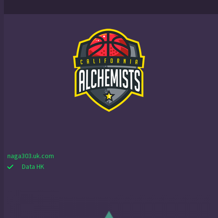
naga303.uk.com
Data HK