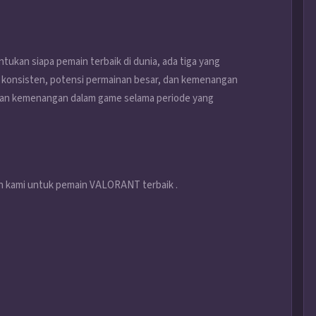
tukan siapa pemain terbaik di dunia, ada tiga yang
ang konsisten, potensi permainan besar, dan kemenangan
, dan kemenangan dalam game selama periode yang
lihan kami untuk pemain VALORANT terbaik .