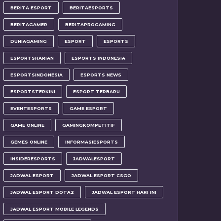
BERITA ESPORT
BERITAESPORTS
BERITAGAMER
BERITAPROGAMING
DUNIAGAMING
ESPORT
ESPORTS
ESPORTSHARIAN
ESPORTS INDONESIA
ESPORTSINDONESIA
ESPORTS NEWS
ESPORTSTERKINI
ESPORT TERBARU
EVENTESPORTS
GAME ESPORT
GAME ONLINE
GAMINGKOMPETITIF
GEMES ONLINE
INFORMASIESPORTS
INSIDERESPORTS
JADWALESPORT
JADWAL ESPORT
JADWAL ESPORT CSGO
JADWAL ESPORT DOTA2
JADWAL ESPORT HARI INI
JADWAL ESPORT MOBILE LEGENDS