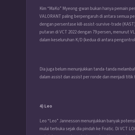
Kim “MaKo” Myeong-gwan bukan hanya pemain pengo
VALORANT paling berpengaruh di antara semua pem
dengan persentase kill-assist-survive-trade (KAST) 
putaran di VCT 2022 dengan 79 persen, menurut VLR.
dalam keseluruhan K/D (kedua di antara pengontrol
Dia juga belum menunjukkan tanda-tanda melamba
dalam assist dan assist per ronde dan menjadi titi
4) Leo
Leo “Leo” Jannesson menunjukkan banyak potensi b
mulai terbuka sejak dia pindah ke Fnatic. Di VCT 