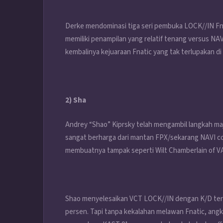
Derke mendominasi tiga seri pembuka LOCK//IN Fn
memiliki penampilan yang relatif tenang versus NAV
kembalinya kejuaraan Fnatic yang tak terlupakan di
2) Sha
Andrey “Shao” Kiprsky telah mengambil langkah maj
sangat berharga dari mantan FPX/sekarang NAVI cor
membuatnya tampak seperti Wilt Chamberlain of 
Shao menyelesaikan VCT LOCK//IN dengan K/D terti
persen. Tapi tanpa kekalahan melawan Fnatic, angka