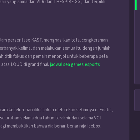
n yang sama dari VLR dan THESPIKE.GG , dan terpilih
dalam persentase KAST, menghasilkan total cengkeraman
erbanyak kelima, dan melakukan semua itu dengan jumlah
lah titik fokus dan pemain menonjol untuk beberapa peta
atas LOUD di grand final.
jadwal sea games esports
ecara keseluruhan dikalahkan oleh rekan setimnya di Fnatic,
 keseluruhan selama dua tahun terakhir dan selama VCT
i lagi membuktikan bahwa dia benar-benar raja Icebox.