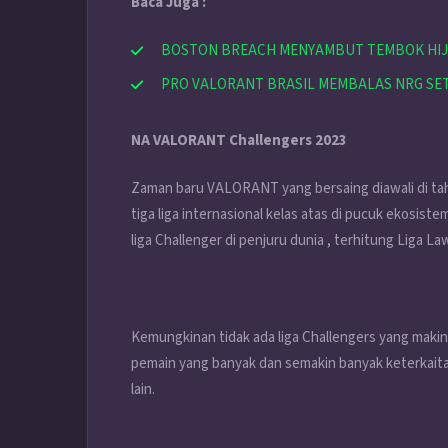
Baca Juga :
BOSTON BREACH MENYAMBUT TEMBOK HIJ
PRO VALORANT BRASIL MEMBALAS NRG SE
NA VALORANT Challengers 2023
Zaman baru VALORANT yang bersaing diawali di tah
tiga liga internasional kelas atas di pucuk ekosis
liga Challenger di penjuru dunia , terhitung Liga
Kemungkinan tidak ada liga Challengers yang makin
pemain yang banyak dan semakin banyak keterkaitan 
lain.