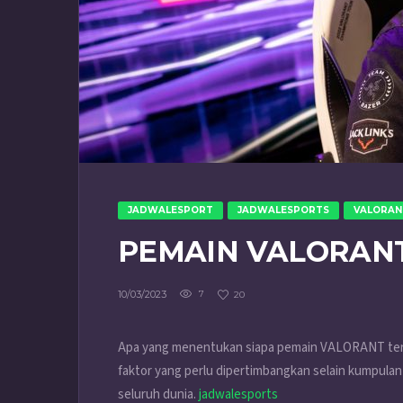
JADWALESPORT
JADWALESPORTS
VALORAN
PEMAIN VALORANT
10/03/2023
7
20
Apa yang menentukan siapa pemain VALORANT terba
faktor yang perlu dipertimbangkan selain kumpulan
seluruh dunia.
jadwalesports