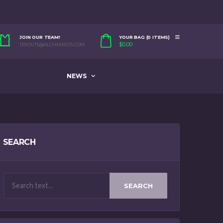
JOIN OUR TEAM!
YOUR BAG (0 ITEMS)
$
0.00
TRYOUTS@ALCHEMISTS.COM
NEWS
SEARCH
SEARCH