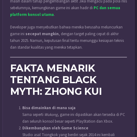
masih dalam tahap pengembangan aktif. Jika mengacu pada pola rilis
sebelumnya, kemungkinan game ini akan hadir di
PC dan semua
platform konsol utama
.
Developer juga menyebutkan bahwa mereka berusaha meluncurkan
game ini
secepat mungkin
, dengan target paling cepat di akhir
tahun 2025. Namun, keputusan final tentu menunggu kesiapan teknis
dan standar kualitas yang mereka tetapkan.
FAKTA MENARIK
TENTANG BLACK
MYTH: ZHONG KUI
Bisa dimainkan di mana saja
Sama seperti
Wukong
, game ini dipastikan akan tersedia di PC
dan seluruh konsol besar seperti PlayStation dan Xbox.
Dikembangkan oleh Game Science
Studio asal Tiongkok yang berdiri sejak 2014 ini kembali