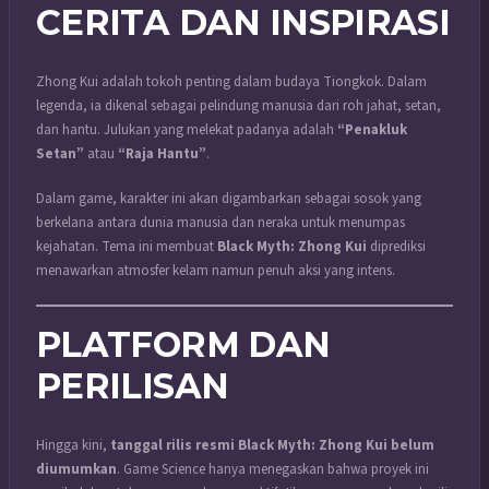
CERITA DAN INSPIRASI
Zhong Kui adalah tokoh penting dalam budaya Tiongkok. Dalam
legenda, ia dikenal sebagai pelindung manusia dari roh jahat, setan,
dan hantu. Julukan yang melekat padanya adalah
“Penakluk
Setan”
atau
“Raja Hantu”
.
Dalam game, karakter ini akan digambarkan sebagai sosok yang
berkelana antara dunia manusia dan neraka untuk menumpas
kejahatan. Tema ini membuat
Black Myth: Zhong Kui
diprediksi
menawarkan atmosfer kelam namun penuh aksi yang intens.
PLATFORM DAN
PERILISAN
Hingga kini,
tanggal rilis resmi Black Myth: Zhong Kui belum
diumumkan
. Game Science hanya menegaskan bahwa proyek ini