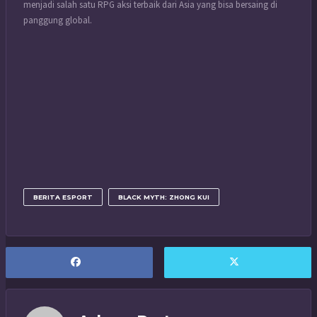
menjadi salah satu RPG aksi terbaik dari Asia yang bisa bersaing di
panggung global.
BERITA ESPORT
BLACK MYTH: ZHONG KUI