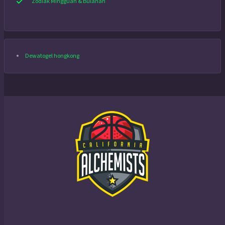
Zodiak Mingguan & Bulanan
Dewatogel hongkong