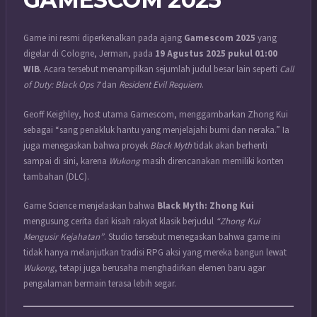
Game ini resmi diperkenalkan pada ajang
Gamescom 2025
yang
digelar di Cologne, Jerman, pada
19 Agustus 2025 pukul 01:00
WIB
. Acara tersebut menampilkan sejumlah judul besar lain seperti
Call
of Duty: Black Ops 7
dan
Resident Evil Requiem
.
Geoff Keighley, host utama Gamescom, menggambarkan Zhong Kui
sebagai “sang penakluk hantu yang menjelajahi bumi dan neraka.” Ia
juga menegaskan bahwa proyek
Black Myth
tidak akan berhenti
sampai di sini, karena
Wukong
masih direncanakan memiliki konten
tambahan (DLC).
Game Science menjelaskan bahwa
Black Myth: Zhong Kui
mengusung cerita dari kisah rakyat klasik berjudul
“Zhong Kui
Mengusir Kejahatan”
. Studio tersebut menegaskan bahwa game ini
tidak hanya melanjutkan tradisi RPG aksi yang mereka bangun lewat
Wukong
, tetapi juga berusaha menghadirkan elemen baru agar
pengalaman bermain terasa lebih segar.