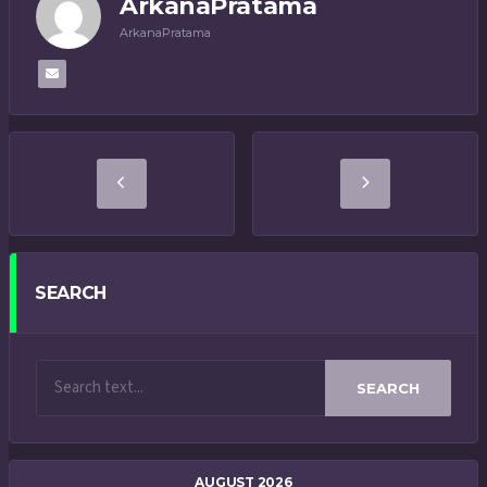
ArkanaPratama
ArkanaPratama
SEARCH
SEARCH
AUGUST 2026