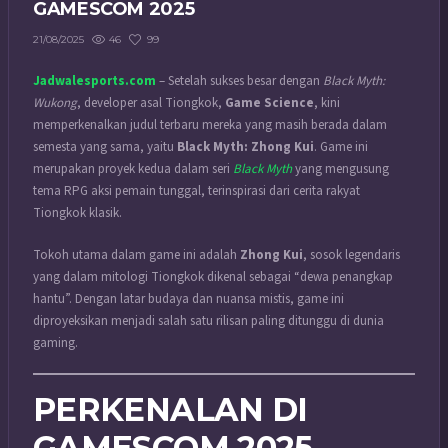
GAMESCOM 2025
46
99
21/08/2025
Jadwalesports.com
– Setelah sukses besar dengan
Black Myth:
Wukong
, developer asal Tiongkok,
Game Science
, kini
memperkenalkan judul terbaru mereka yang masih berada dalam
semesta yang sama, yaitu
Black Myth: Zhong Kui
. Game ini
merupakan proyek kedua dalam seri
Black Myth
yang mengusung
tema RPG aksi pemain tunggal, terinspirasi dari cerita rakyat
Tiongkok klasik.
Tokoh utama dalam game ini adalah
Zhong Kui
, sosok legendaris
yang dalam mitologi Tiongkok dikenal sebagai “dewa penangkap
hantu”. Dengan latar budaya dan nuansa mistis, game ini
diproyeksikan menjadi salah satu rilisan paling ditunggu di dunia
gaming.
PERKENALAN DI
GAMESCOM 2025