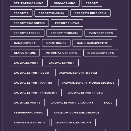
BERITAPROGAMING
DUNIAGAMING
ESPORT
ESPORTS
ESPORTSHARIAN
ESPORTS INDONESIA
ESPORTSINDONESIA
ESPORTS NEWS
ESPORTSTERKINI
ESPORT TERBARU
EVENTESPORTS
GAME ESPORT
GAME ONLINE
GAMINGKOMPETITIF
GEMES ONLINE
INFORMASIESPORTS
INSIDERESPORTS
JADWALESPORT
JADWAL ESPORT
JADWAL ESPORT CSGO
JADWAL ESPORT DOTA2
JADWAL ESPORT HARI INI
JADWAL ESPORT MOBILE LEGENDS
JADWAL ESPORT PRESIDENT
JADWAL ESPORT PUBG
JADWALESPORTS
JADWAL ESPORT VALORANT
KCD2
KEJUARAANGAMING
KINGDOM COME DELIVERANCE
KOMPETISIESPORTS
OLAHRAGA ELEKTRONIK