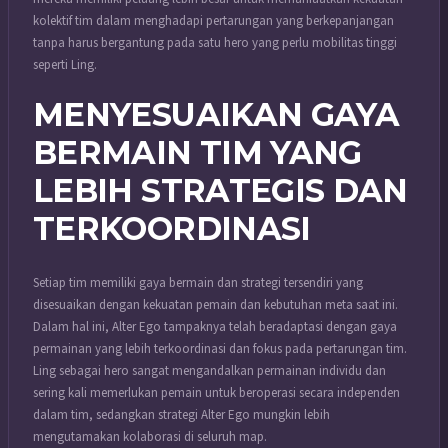
kolektif tim dalam menghadapi pertarungan yang berkepanjangan
tanpa harus bergantung pada satu hero yang perlu mobilitas tinggi
seperti Ling.
MENYESUAIKAN GAYA
BERMAIN TIM YANG
LEBIH STRATEGIS DAN
TERKOORDINASI
Setiap tim memiliki gaya bermain dan strategi tersendiri yang
disesuaikan dengan kekuatan pemain dan kebutuhan meta saat ini.
Dalam hal ini, Alter Ego tampaknya telah beradaptasi dengan gaya
permainan yang lebih terkoordinasi dan fokus pada pertarungan tim.
Ling sebagai hero sangat mengandalkan permainan individu dan
sering kali memerlukan pemain untuk beroperasi secara independen
dalam tim, sedangkan strategi Alter Ego mungkin lebih
mengutamakan kolaborasi di seluruh map.