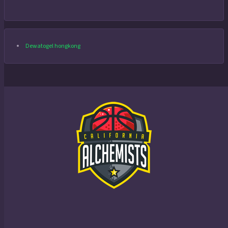
Dewatogel hongkong