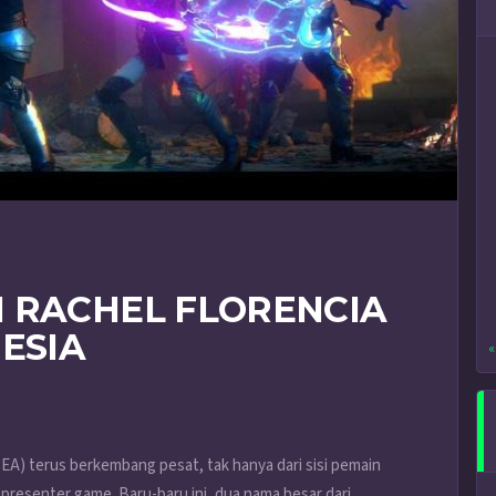
 RACHEL FLORENCIA
ESIA
«
SEA) terus berkembang pesat, tak hanya dari sisi pemain
 presenter game. Baru-baru ini, dua nama besar dari