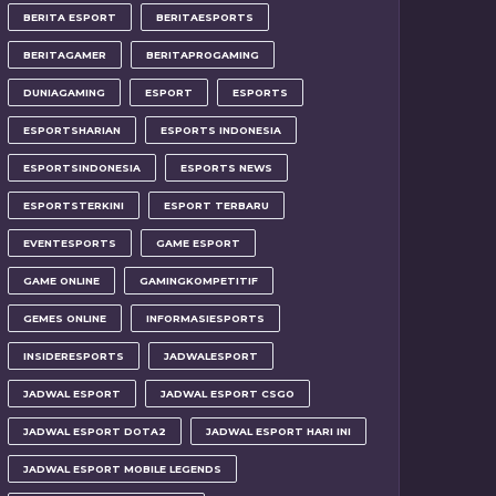
BERITA ESPORT
BERITAESPORTS
BERITAGAMER
BERITAPROGAMING
DUNIAGAMING
ESPORT
ESPORTS
ESPORTSHARIAN
ESPORTS INDONESIA
ESPORTSINDONESIA
ESPORTS NEWS
ESPORTSTERKINI
ESPORT TERBARU
EVENTESPORTS
GAME ESPORT
GAME ONLINE
GAMINGKOMPETITIF
GEMES ONLINE
INFORMASIESPORTS
INSIDERESPORTS
JADWALESPORT
JADWAL ESPORT
JADWAL ESPORT CSGO
JADWAL ESPORT DOTA2
JADWAL ESPORT HARI INI
JADWAL ESPORT MOBILE LEGENDS