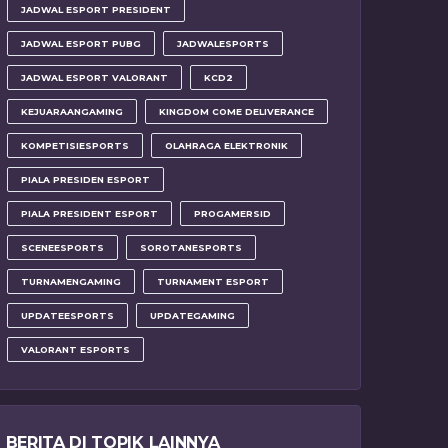
JADWAL ESPORT PRESIDENT
JADWAL ESPORT PUBG
JADWALESPORTS
JADWAL ESPORT VALORANT
KCD2
KEJUARAANGAMING
KINGDOM COME DELIVERANCE
KOMPETISIESPORTS
OLAHRAGA ELEKTRONIK
PIALA PRESIDEN ESPORT
PIALA PRESIDENT ESPORT
PROGAMERSID
SCENEESPORTS
SOROTANESPORTS
TURNAMENGAMING
TURNAMENT ESPORT
UPDATEESPORTS
UPDATEGAMING
VALORANT ESPORTS
BERITA DI TOPIK LAINNYA