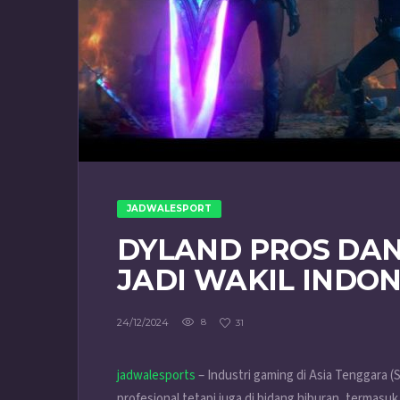
JADWALESPORT
DYLAND PROS DAN
JADI WAKIL INDON
24/12/2024
8
31
jadwalesports
– Industri gaming di Asia Tenggara (
profesional tetapi juga di bidang hiburan, termasuk