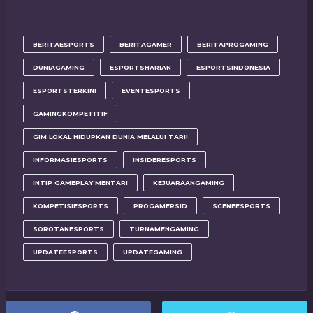
BERITAESPORTS
BERITAGAMER
BERITAPROGAMING
DUNIAGAMING
ESPORTSHARIAN
ESPORTSINDONESIA
ESPORTSTERKINI
EVENTESPORTS
GAMINGKOMPETITIF
GIM LOKAL HIDUPKAN DUNIA MELALUI TARI!
INFORMASIESPORTS
INSIDERESPORTS
INTIP GAMEPLAY MENTARI
KEJUARAANGAMING
KOMPETISIESPORTS
PROGAMERSID
SCENEESPORTS
SOROTANESPORTS
TURNAMENGAMING
UPDATEESPORTS
UPDATEGAMING