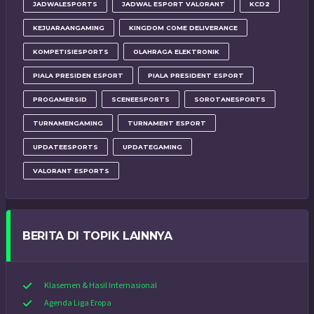
JADWALESPORTS
JADWAL ESPORT VALORANT
KCD2
KEJUARAANGAMING
KINGDOM COME DELIVERANCE
KOMPETISIESPORTS
OLAHRAGA ELEKTRONIK
PIALA PRESIDEN ESPORT
PIALA PRESIDENT ESPORT
PROGAMERSID
SCENEESPORTS
SOROTANESPORTS
TURNAMENGAMING
TURNAMENT ESPORT
UPDATEESPORTS
UPDATEGAMING
VALORANT ESPORTS
BERITA DI TOPIK LAINNYA
Klasemen & Hasil Internasional
Agenda Liga Eropa