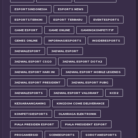
ESPORTSINDONESIA
ESPORTS NEWS
ESPORTSTERKINI
ESPORT TERBARU
EVENTESPORTS
GAME ESPORT
GAME ONLINE
GAMINGKOMPETITIF
GEMES ONLINE
INFORMASIESPORTS
INSIDERESPORTS
JADWALESPORT
JADWAL ESPORT
JADWAL ESPORT CSGO
JADWAL ESPORT DOTA2
JADWAL ESPORT HARI INI
JADWAL ESPORT MOBILE LEGENDS
JADWAL ESPORT PRESIDENT
JADWAL ESPORT PUBG
JADWALESPORTS
JADWAL ESPORT VALORANT
KCD2
KEJUARAANGAMING
KINGDOM COME DELIVERANCE
KOMPETISIESPORTS
OLAHRAGA ELEKTRONIK
PIALA PRESIDEN ESPORT
PIALA PRESIDENT ESPORT
PROGAMERSID
SCENEESPORTS
SOROTANESPORTS