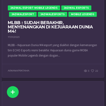
JADWAL ESPORT MOBILE LEGENDS
JADWAL ESPORTS
JADWALESPORT
JADWALESPORTS
MOBILE LEGENDS
MLBB : SUDAH BERAKHIR,
MENYENANGKAN DI KEJUARAAN DUNIA
M4!
17/01/2023
MLBB – Kejuaraan Dunia M4 esport yang diakhiri dengan kemenangan
tim ECHO Esports resmi berakhir. Kejuaraan dunia game MOBA
populer Mobile Legends dengan slogan...
ARKANAPRATAMA
3
22