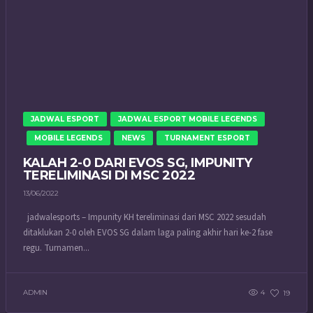
JADWAL ESPORT
JADWAL ESPORT MOBILE LEGENDS
MOBILE LEGENDS
NEWS
TURNAMENT ESPORT
KALAH 2-0 DARI EVOS SG, IMPUNITY
TERELIMINASI DI MSC 2022
13/06/2022
jadwalesports – Impunity KH tereliminasi dari MSC 2022 sesudah
ditaklukan 2-0 oleh EVOS SG dalam laga paling akhir hari ke-2 fase
regu. Turnamen...
ADMIN
4
19