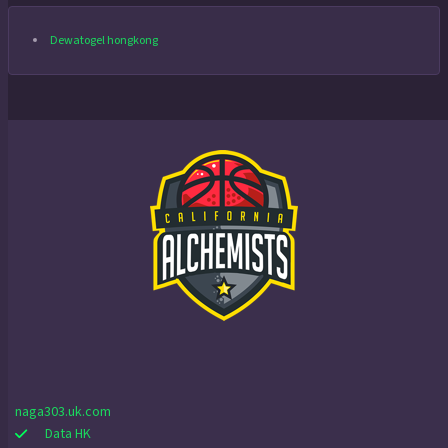
Dewatogel hongkong
naga303.uk.com
Data HK