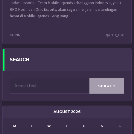
Jadwal esports – Team Mobile Legends kebanggaan Indonesia, yaitu
RRQ Hoshi dan Onic Esports, akan segera menjalani pertandingan
hebat di Mobile Legends: Bang Bang...
ADMIN
9
20
SEARCH
SEARCH
AUGUST 2026
M
T
W
T
F
S
S