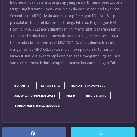
Indonesia tidak dalam satu group yang sama. Dimana Onic Esports
tergabung bersama Todak asal Malaysia dan Falcon dari Myanmar.
Sementara itu RRQ Hoshi ada di group C dengan I Do Not Sleep
perwakilan Thailand dan Smart Omega Filipina.
Perjuangan RRQ
Hoshi di MSC 2022 akan dinantikan. Ini mengingat, beberapa fans di
Tanah Air kembali dapat menyaksikan si alien, Lemon, sesudah 4
tahun tidak tampil semenjak MSC 2018.
Saat itu, dirinya bersama
dengan squad RRQ O2, sukses meraih tempat ke-3 di turnamen
tersebut. Kini dia akan tampil dan berusaha mengambil gelar juara
yang sebelumnya belum sempat diraihnya bersama dengan Tuturu.
ESPORTS
ESPORTS ID
ESPORTS INDONESIA
JADWAL TURNAMEN 2022
MLBB
RRQ VS ONIC
TURNAMEN MOBILE LEGENDS