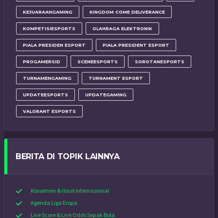
KEJUARAANGAMING
KINGDOM COME DELIVERANCE
KOMPETISIESPORTS
OLAHRAGA ELEKTRONIK
PIALA PRESIDEN ESPORT
PIALA PRESIDENT ESPORT
PROGAMERSID
SCENEESPORTS
SOROTANESPORTS
TURNAMENGAMING
TURNAMENT ESPORT
UPDATEESPORTS
UPDATEGAMING
VALORANT ESPORTS
BERITA DI TOPIK LAINNYA
Klasemen & Hasil Internasional
Agenda Liga Eropa
Live Score & Live Odds Sepak Bola