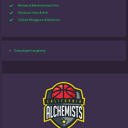
Review & Rekomendasi Film
Panduan Sens & Aim
Zodiak Mingguan & Bulanan
Dewatogel hongkong