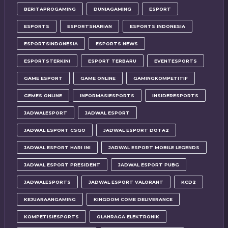
BERITAPROGAMING
DUNIAGAMING
ESPORT
ESPORTS
ESPORTSHARIAN
ESPORTS INDONESIA
ESPORTSINDONESIA
ESPORTS NEWS
ESPORTSTERKINI
ESPORT TERBARU
EVENTESPORTS
GAME ESPORT
GAME ONLINE
GAMINGKOMPETITIF
GEMES ONLINE
INFORMASIESPORTS
INSIDERESPORTS
JADWALESPORT
JADWAL ESPORT
JADWAL ESPORT CSGO
JADWAL ESPORT DOTA2
JADWAL ESPORT HARI INI
JADWAL ESPORT MOBILE LEGENDS
JADWAL ESPORT PRESIDENT
JADWAL ESPORT PUBG
JADWALESPORTS
JADWAL ESPORT VALORANT
KCD2
KEJUARAANGAMING
KINGDOM COME DELIVERANCE
KOMPETISIESPORTS
OLAHRAGA ELEKTRONIK