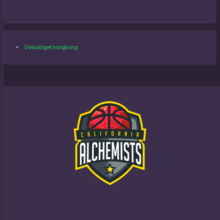
Dewatogel hongkong