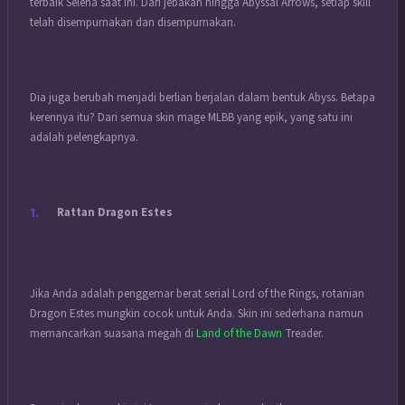
terbaik Selena saat ini. Dari jebakan hingga Abyssal Arrows, setiap skill
telah disempurnakan dan disempurnakan.
Dia juga berubah menjadi berlian berjalan dalam bentuk Abyss. Betapa
kerennya itu? Dari semua skin mage MLBB yang epik, yang satu ini
adalah pelengkapnya.
Rattan Dragon Estes
Jika Anda adalah penggemar berat serial Lord of the Rings, rotanian
Dragon Estes mungkin cocok untuk Anda. Skin ini sederhana namun
memancarkan suasana megah di
Land of the Dawn
Treader.