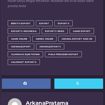
murah hanya dengan 899 berlian. Masukkan skin ini ke dalam daftar
prioritas Anda!
BERITA ESPORT
ESPORT
ESPORTS
ESPORTS INDONESIA
ESPORTS NEWS
GAME ESPORT
GAME ONLINE
GEMES ONLINE
JADWAL ESPORT HARI INI
JADWALESPORT
JADWALESPORTS
OLAHRAGA ELEKTRONIK
PIALA PRESIDEN ESPORT
VALORANT ESPORTS
ArkanaPratama