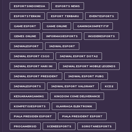
ESPORTSINDONESIA
ESPORTS NEWS
ESPORTSTERKINI
ESPORT TERBARU
EVENTESPORTS
GAME ESPORT
GAME ONLINE
GAMINGKOMPETITIF
GEMES ONLINE
INFORMASIESPORTS
INSIDERESPORTS
JADWALESPORT
JADWAL ESPORT
JADWAL ESPORT CSGO
JADWAL ESPORT DOTA2
JADWAL ESPORT HARI INI
JADWAL ESPORT MOBILE LEGENDS
JADWAL ESPORT PRESIDENT
JADWAL ESPORT PUBG
JADWALESPORTS
JADWAL ESPORT VALORANT
KCD2
KEJUARAANGAMING
KINGDOM COME DELIVERANCE
KOMPETISIESPORTS
OLAHRAGA ELEKTRONIK
PIALA PRESIDEN ESPORT
PIALA PRESIDENT ESPORT
PROGAMERSID
SCENEESPORTS
SOROTANESPORTS