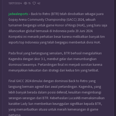
15
42
13/07/2024
jadwalesports
– Back to Retro (BTR) telah dinobatkan sebagai juara
Gopay Arena Community Championship (GACC) 2024, sebuah
turnamen bergengsi untuk game Honor of Kings (HoK), yang baru saja
diluncurkan global termasuk di Indonesia pada 20 Juni 2024.
Kompetisi ini menarik perhatian besar karena melibatkan banyak tim
esports top Indonesia yang telah bergegas membentuk divisi HoK.
Pada final yang berlangsung semalam, BTR berhasil mengalahkan
Kagendra dengan skor 3-1, merebut gelar dan menumbangkan
dominasi lawannya. Pertandingan final ini menjadi sorotan karena
menunjukkan kekuatan dan strategi dari kedua tim yang terlibat.
Final GACC 2024 dimulai dengan dominasi Back to Retro yang
langsung bermain agresif dari awal pertandingan. Kagendra, yang
lebih banyak berada dalam posisi defensif, kesulitan mengimbangi
serangan-serangan dari BTR. Keberhasilan LucasNB memaksimalkan
karakter Lady Sun memberikan keunggulan signifikan kepada BTR,
yang memanfaatkan situasi untuk meraih kemenangan di game
pertama.