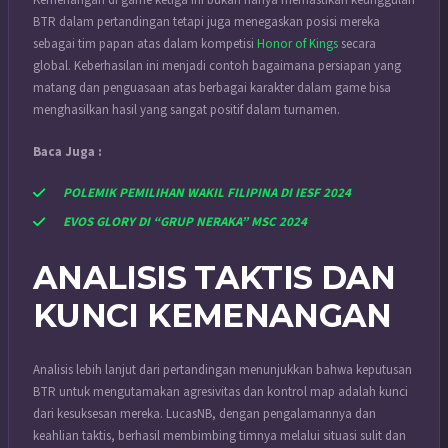
Kemenangan di game ketiga ini bukan hanya memastikan keunggulan
BTR dalam pertandingan tetapi juga menegaskan posisi mereka
sebagai tim papan atas dalam kompetisi
Honor of Kings
secara
global. Keberhasilan ini menjadi contoh bagaimana persiapan yang
matang dan penguasaan atas berbagai karakter dalam game bisa
menghasilkan hasil yang sangat positif dalam turnamen.
Baca Juga :
POLEMIK PEMILIHAN WAKIL FILIPINA DI IESF 2024
EVOS GLORY DI “GRUP NERAKA” MSC 2024
ANALISIS TAKTIS DAN
KUNCI KEMENANGAN
Analisis lebih lanjut dari pertandingan menunjukkan bahwa keputusan
BTR untuk mengutamakan agresivitas dan kontrol map adalah kunci
dari kesuksesan mereka. LucasNB, dengan pengalamannya dan
keahlian taktis, berhasil membimbing timnya melalui situasi sulit dan