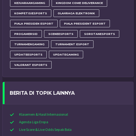
KEJUARAANGAMING
KINGDOM COME DELIVERANCE
KOMPETISIESPORTS
OLAHRAGA ELEKTRONIK
PIALA PRESIDEN ESPORT
PIALA PRESIDENT ESPORT
PROGAMERSID
SCENEESPORTS
SOROTANESPORTS
TURNAMENGAMING
TURNAMENT ESPORT
UPDATEESPORTS
UPDATEGAMING
VALORANT ESPORTS
BERITA DI TOPIK LAINNYA
Klasemen & Hasil Internasional
Agenda Liga Eropa
Live Score & Live Odds Sepak Bola