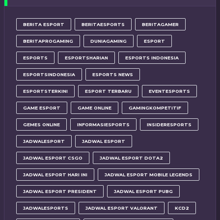
BERITA ESPORT
BERITAESPORTS
BERITAGAMER
BERITAPROGAMING
DUNIAGAMING
ESPORT
ESPORTS
ESPORTSHARIAN
ESPORTS INDONESIA
ESPORTSINDONESIA
ESPORTS NEWS
ESPORTSTERKINI
ESPORT TERBARU
EVENTESPORTS
GAME ESPORT
GAME ONLINE
GAMINGKOMPETITIF
GEMES ONLINE
INFORMASIESPORTS
INSIDERESPORTS
JADWALESPORT
JADWAL ESPORT
JADWAL ESPORT CSGO
JADWAL ESPORT DOTA2
JADWAL ESPORT HARI INI
JADWAL ESPORT MOBILE LEGENDS
JADWAL ESPORT PRESIDENT
JADWAL ESPORT PUBG
JADWALESPORTS
JADWAL ESPORT VALORANT
KCD2