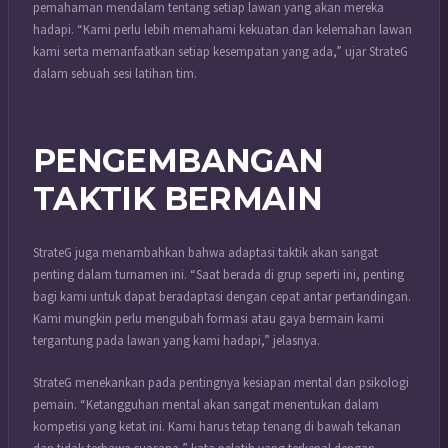
pemahaman mendalam tentang setiap lawan yang akan mereka
hadapi. “Kami perlu lebih memahami kekuatan dan kelemahan lawan
kami serta memanfaatkan setiap kesempatan yang ada,” ujar StrateG
dalam sebuah sesi latihan tim.
PENGEMBANGAN
TAKTIK BERMAIN
StrateG juga menambahkan bahwa adaptasi taktik akan sangat
penting dalam turnamen ini. “Saat berada di grup seperti ini, penting
bagi kami untuk dapat beradaptasi dengan cepat antar pertandingan.
Kami mungkin perlu mengubah formasi atau gaya bermain kami
tergantung pada lawan yang kami hadapi,” jelasnya.
StrateG menekankan pada pentingnya kesiapan mental dan psikologi
pemain. “Ketangguhan mental akan sangat menentukan dalam
kompetisi yang ketat ini. Kami harus tetap tenang di bawah tekanan