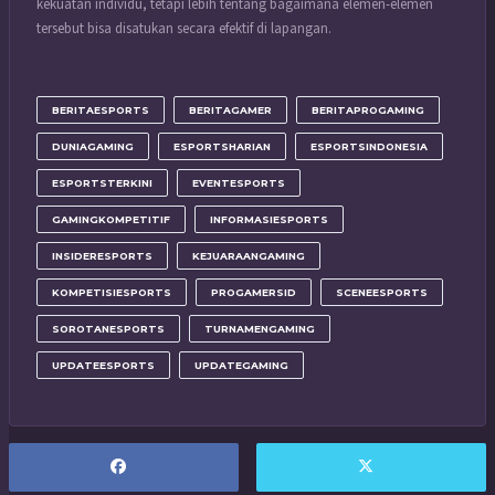
kekuatan individu, tetapi lebih tentang bagaimana elemen-elemen
tersebut bisa disatukan secara efektif di lapangan.
BERITAESPORTS
BERITAGAMER
BERITAPROGAMING
DUNIAGAMING
ESPORTSHARIAN
ESPORTSINDONESIA
ESPORTSTERKINI
EVENTESPORTS
GAMINGKOMPETITIF
INFORMASIESPORTS
INSIDERESPORTS
KEJUARAANGAMING
KOMPETISIESPORTS
PROGAMERSID
SCENEESPORTS
SOROTANESPORTS
TURNAMENGAMING
UPDATEESPORTS
UPDATEGAMING