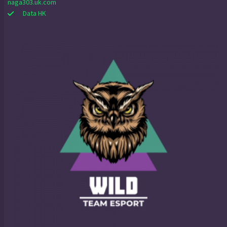
naga303.uk.com
Data HK