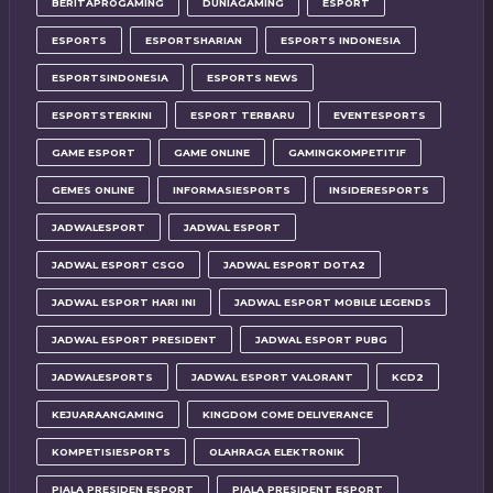
BERITAPROGAMING
DUNIAGAMING
ESPORT
ESPORTS
ESPORTSHARIAN
ESPORTS INDONESIA
ESPORTSINDONESIA
ESPORTS NEWS
ESPORTSTERKINI
ESPORT TERBARU
EVENTESPORTS
GAME ESPORT
GAME ONLINE
GAMINGKOMPETITIF
GEMES ONLINE
INFORMASIESPORTS
INSIDERESPORTS
JADWALESPORT
JADWAL ESPORT
JADWAL ESPORT CSGO
JADWAL ESPORT DOTA2
JADWAL ESPORT HARI INI
JADWAL ESPORT MOBILE LEGENDS
JADWAL ESPORT PRESIDENT
JADWAL ESPORT PUBG
JADWALESPORTS
JADWAL ESPORT VALORANT
KCD2
KEJUARAANGAMING
KINGDOM COME DELIVERANCE
KOMPETISIESPORTS
OLAHRAGA ELEKTRONIK
PIALA PRESIDEN ESPORT
PIALA PRESIDENT ESPORT