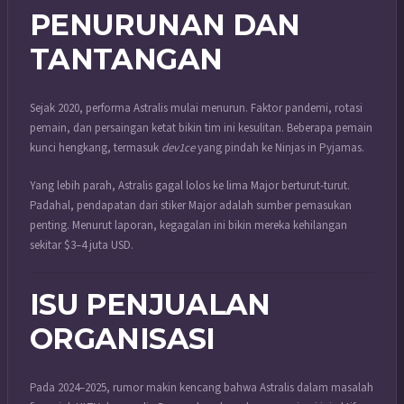
PENURUNAN DAN
TANTANGAN
Sejak 2020, performa Astralis mulai menurun. Faktor pandemi, rotasi
pemain, dan persaingan ketat bikin tim ini kesulitan. Beberapa pemain
kunci hengkang, termasuk
dev1ce
yang pindah ke Ninjas in Pyjamas.
Yang lebih parah, Astralis gagal lolos ke lima Major berturut-turut.
Padahal, pendapatan dari stiker Major adalah sumber pemasukan
penting. Menurut laporan, kegagalan ini bikin mereka kehilangan
sekitar $3–4 juta USD.
ISU PENJUALAN
ORGANISASI
Pada 2024–2025, rumor makin kencang bahwa Astralis dalam masalah