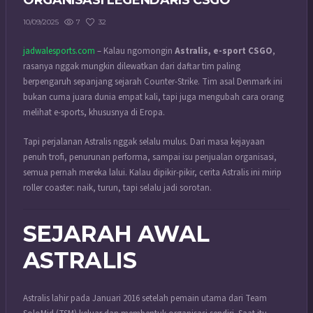
ORGANISASI LEGENDARIS CSGO
7
32
10/09/2025
jadwalesports.com
– Kalau ngomongin
Astralis, e-sport CSGO
,
rasanya nggak mungkin dilewatkan dari daftar tim paling
berpengaruh sepanjang sejarah Counter-Strike. Tim asal Denmark ini
bukan cuma juara dunia empat kali, tapi juga mengubah cara orang
melihat e-sports, khususnya di Eropa.
Tapi perjalanan Astralis nggak selalu mulus. Dari masa kejayaan
penuh trofi, penurunan performa, sampai isu penjualan organisasi,
semua pernah mereka lalui. Kalau dipikir-pikir, cerita Astralis ini mirip
roller coaster: naik, turun, tapi selalu jadi sorotan.
SEJARAH AWAL
ASTRALIS
Astralis lahir pada Januari 2016 setelah pemain utama dari Team