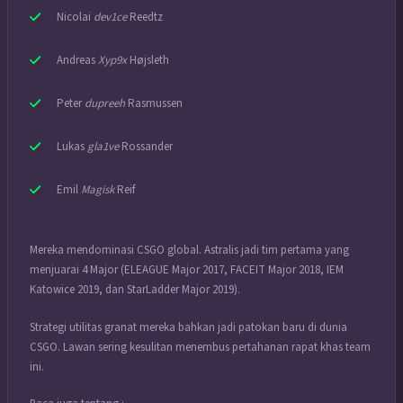
Nicolai
dev1ce
Reedtz
Andreas
Xyp9x
Højsleth
Peter
dupreeh
Rasmussen
Lukas
gla1ve
Rossander
Emil
Magisk
Reif
Mereka mendominasi CSGO global. Astralis jadi tim pertama yang
menjuarai 4 Major (ELEAGUE Major 2017, FACEIT Major 2018, IEM
Katowice 2019, dan StarLadder Major 2019).
Strategi utilitas granat mereka bahkan jadi patokan baru di dunia
CSGO. Lawan sering kesulitan menembus pertahanan rapat khas team
ini.