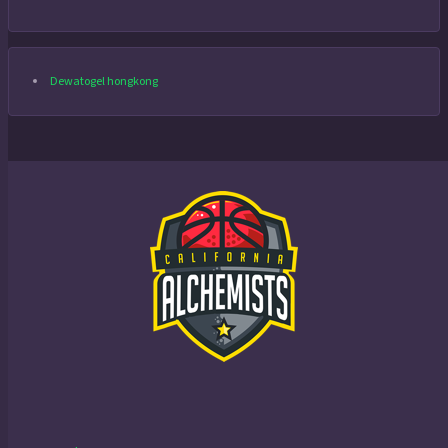
Dewatogel hongkong