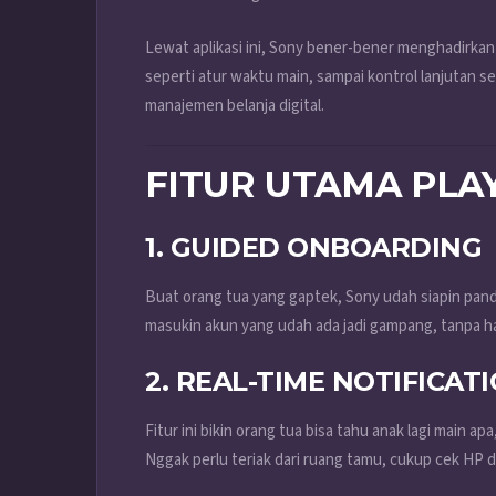
Lewat aplikasi ini, Sony bener-bener menghadirkan f
seperti atur waktu main, sampai kontrol lanjutan se
manajemen belanja digital.
FITUR UTAMA PLA
1. GUIDED ONBOARDING
Buat orang tua yang gaptek, Sony udah siapin pand
masukin akun yang udah ada jadi gampang, tanpa ha
2. REAL-TIME NOTIFICAT
Fitur ini bikin orang tua bisa tahu anak lagi main 
Nggak perlu teriak dari ruang tamu, cukup cek HP da