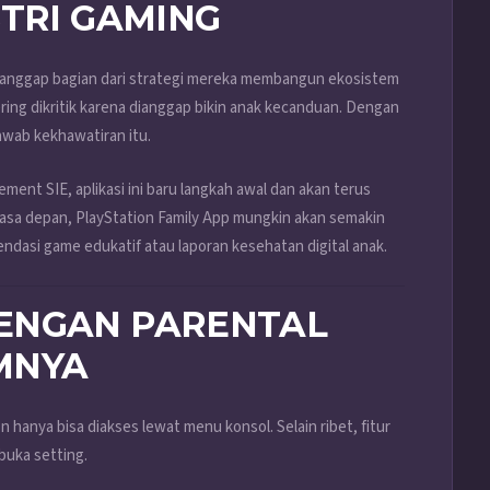
STRI GAMING
 dianggap bagian dari strategi mereka membangun ekosistem
ring dikritik karena dianggap bikin anak kecanduan. Dengan
awab kekhawatiran itu.
nt SIE, aplikasi ini baru langkah awal dan akan terus
 masa depan, PlayStation Family App mungkin akan semakin
ndasi game edukatif atau laporan kesehatan digital anak.
ENGAN PARENTAL
MNYA
on hanya bisa diakses lewat menu konsol. Selain ribet, fitur
 buka setting.