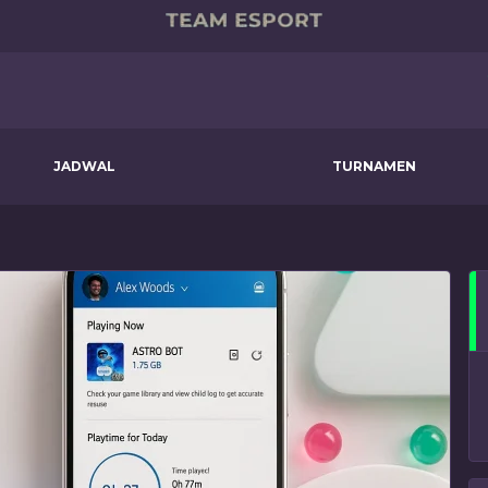
JADWAL
TURNAMEN