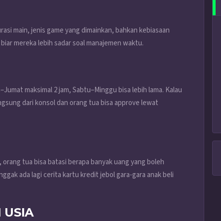
rasi main, jenis game yang dimainkan, bahkan kebiasaan
k biar mereka lebih sadar soal manajemen waktu.
in–Jumat maksimal 2 jam, Sabtu–Minggu bisa lebih lama. Kalau
gsung dari konsol dan orang tua bisa approve lewat
 ini, orang tua bisa batasi berapa banyak uang yang boleh
nggak ada lagi cerita kartu kredit jebol gara-gara anak beli
 USIA