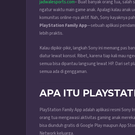
jadwalesports.com
– Buat banyak orang tua, salah s
ngatur waktu main game anak. Apalagi kalau anak u
komunitas online-nya aktif. Nah, Sony kayaknya paha
PlayStation Family App
—sebuah aplikasi pendamp
lebih praktis.
Kalau dipikir-pikir, langkah Sony ini memang pas ban
diatur lewat konsol. Ribet, karena tiap kali mau n
semua bisa dipantau langsung lewat HP. Dari set play
semua ada di genggaman.
APA ITU PLAYSTAT
PlayStation Family App adalah aplikasi resmi Sony
orang tua mengawasi aktivitas gaming anak mereka
bisa diunduh gratis di Google Play maupun App Sto
Network keluarga.