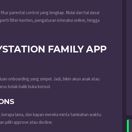
itur parental control yang lengkap. Mulai dari hal dasar
perti filter konten, pengaturan interaksi online, hingga
YSTATION FAMILY APP
uan onboarding yang simpel. Jadi, bikin akun anak atau
rus bolak-balik buka konsol.
IONS
apa, berapa lama, dan kapan mereka minta tambahan waktu.
n pilih approve atau decline.