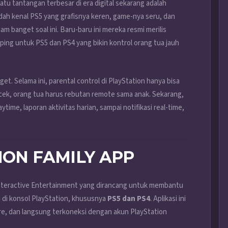
atu tantangan terbesar di era digital sekarang adalah
dah kenal PS5 yang grafisnya keren, game-nya seru, dan
m banget soal ini. Baru-baru ini mereka resmi merilis
ing untuk PS5 dan PS4 yang bikin kontrol orang tua jauh
get. Selama ini, parental control di PlayStation hanya bisa
gecek, orang tua harus rebutan remote sama anak. Sekarang,
time, laporan aktivitas harian, sampai notifikasi real-time,
ION FAMILY APP
 Interactive Entertainment yang dirancang untuk membantu
 di konsol PlayStation, khususnya
PS5 dan PS4
. Aplikasi ini
re, dan langsung terkoneksi dengan akun PlayStation