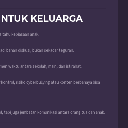
UNTUK KELUARGA
 tahu kebiasaan anak.
jadi bahan diskusi, bukan sekadar teguran.
en waktu antara sekolah, main, dan istirahat.
rkontrol, risiko cyberbullying atau konten berbahaya bisa
trol, tapi juga jembatan komunikasi antara orang tua dan anak.