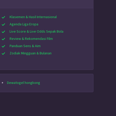
Klasemen & Hasil Internasional
Agenda Liga Eropa
Live Score & Live Odds Sepak Bola
Review & Rekomendasi Film
Panduan Sens & Aim
Zodiak Mingguan & Bulanan
Dewatogel hongkong