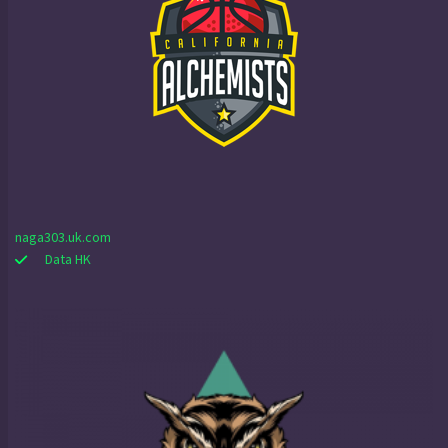
naga303.uk.com
Data HK