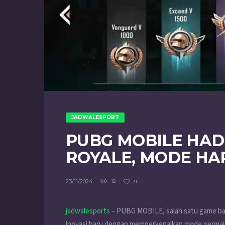
JADWALESPORT
PUBG MOBILE HAD
ROYALE, MODE H
23/11/2024
12
31
jadwalesports
– PUBG MOBILE, salah satu game batt
inovasi baru dengan memperkenalkan mode permain