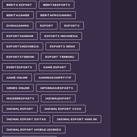
BERITA ESPORT
BERITAESPORTS
BERITAGAMER
BERITAPROGAMING
DUNIAGAMING
ESPORT
ESPORTS
ESPORTSHARIAN
ESPORTS INDONESIA
ESPORTSINDONESIA
ESPORTS NEWS
ESPORTSTERKINI
ESPORT TERBARU
EVENTESPORTS
GAME ESPORT
GAME ONLINE
GAMINGKOMPETITIF
GEMES ONLINE
INFORMASIESPORTS
INSIDERESPORTS
JADWALESPORT
JADWAL ESPORT
JADWAL ESPORT CSGO
JADWAL ESPORT DOTA2
JADWAL ESPORT HARI INI
JADWAL ESPORT MOBILE LEGENDS