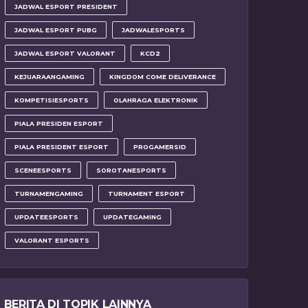
JADWAL ESPORT PRESIDENT
JADWAL ESPORT PUBG
JADWALESPORTS
JADWAL ESPORT VALORANT
KCD2
KEJUARAANGAMING
KINGDOM COME DELIVERANCE
KOMPETISIESPORTS
OLAHRAGA ELEKTRONIK
PIALA PRESIDEN ESPORT
PIALA PRESIDENT ESPORT
PROGAMERSID
SCENEESPORTS
SOROTANESPORTS
TURNAMENGAMING
TURNAMENT ESPORT
UPDATEESPORTS
UPDATEGAMING
VALORANT ESPORTS
BERITA DI TOPIK LAINNYA