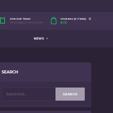
JOIN OUR TEAM!
YOUR BAG (0 ITEMS)
$
0.00
TRYOUTS@ALCHEMISTS.COM
NEWS
SEARCH
SEARCH