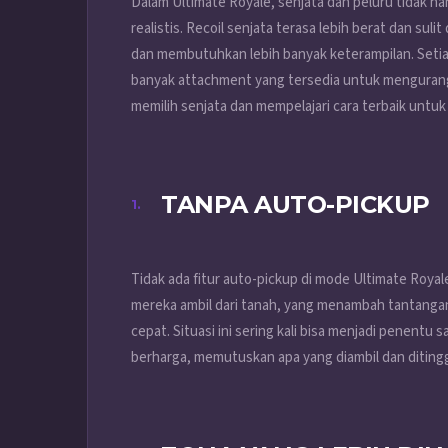
Dalam Ultimate Royale, senjata dan peluru tidak han
realistis. Recoil senjata terasa lebih berat dan s
dan membutuhkan lebih banyak keterampilan. Setiap
banyak attachment yang tersedia untuk mengurangi r
memilih senjata dan mempelajari cara terbaik untu
TANPA AUTO-PICKUP
Tidak ada fitur auto-pickup di mode Ultimate Royal
mereka ambil dari tanah, yang menambah tantang
cepat. Situasi ini sering kali bisa menjadi penentu
berharga, memutuskan apa yang diambil dan ditingg