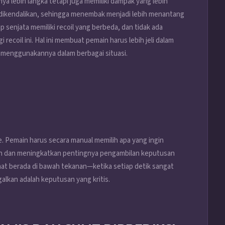
ya lebih langka tetapi juga memiliki dampak yang lebih
ulit dikendalikan, sehingga menembak menjadi lebih menantang
 senjata memiliki recoil yang berbeda, dan tidak ada
ecoil ini. Hal ini membuat pemain harus lebih jeli dalam
k menggunakannya dalam berbagai situasi.
e. Pemain harus secara manual memilih apa yang ingin
an dan meningkatkan pentingnya pengambilan keputusan
 saat berada di bawah tekanan—ketika setiap detik sangat
alkan adalah keputusan yang kritis.