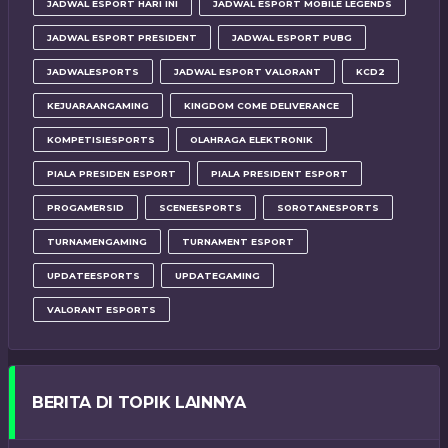
JADWAL ESPORT HARI INI
JADWAL ESPORT MOBILE LEGENDS
JADWAL ESPORT PRESIDENT
JADWAL ESPORT PUBG
JADWALESPORTS
JADWAL ESPORT VALORANT
KCD2
KEJUARAANGAMING
KINGDOM COME DELIVERANCE
KOMPETISIESPORTS
OLAHRAGA ELEKTRONIK
PIALA PRESIDEN ESPORT
PIALA PRESIDENT ESPORT
PROGAMERSID
SCENEESPORTS
SOROTANESPORTS
TURNAMENGAMING
TURNAMENT ESPORT
UPDATEESPORTS
UPDATEGAMING
VALORANT ESPORTS
BERITA DI TOPIK LAINNYA