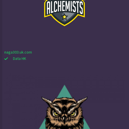
naga303.uk.com
Data HK