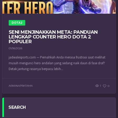
DOTA2
SENI MENJINAKKAN META: PANDUAN
LENGKAP COUNTER HERO DOTA 2
POPULER
01/06/2026
jadwalesports.com — Pernahkah Anda merasa frustrasi saat melihat
musuh mengunci hero andalan yang sedang naik daun di fase draf?
Detak jantung rasanya berpacu lebih...
ARKANAPRATAMA
1
0
SEARCH