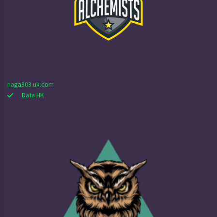
naga303.uk.com
Data HK