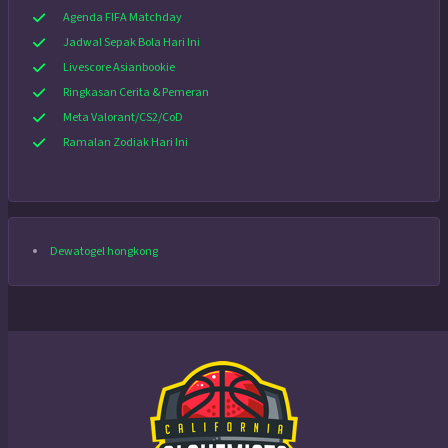
Agenda FIFA Matchday
Jadwal Sepak Bola Hari Ini
Livescore Asianbookie
Ringkasan Cerita & Pemeran
Meta Valorant/CS2/CoD
Ramalan Zodiak Hari Ini
Dewatogel hongkong