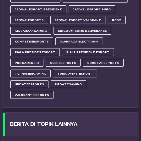
JADWAL ESPORT PRESIDENT
JADWAL ESPORT PUBG
JADWALESPORTS
JADWAL ESPORT VALORANT
KCD2
KEJUARAANGAMING
KINGDOM COME DELIVERANCE
KOMPETISIESPORTS
OLAHRAGA ELEKTRONIK
PIALA PRESIDEN ESPORT
PIALA PRESIDENT ESPORT
PROGAMERSID
SCENEESPORTS
SOROTANESPORTS
TURNAMENGAMING
TURNAMENT ESPORT
UPDATEESPORTS
UPDATEGAMING
VALORANT ESPORTS
BERITA DI TOPIK LAINNYA