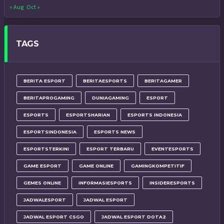
« Aug
Oct »
TAGS
BERITA ESPORT
BERITAESPORTS
BERITAGAMER
BERITAPROGAMING
DUNIAGAMING
ESPORT
ESPORTS
ESPORTSHARIAN
ESPORTS INDONESIA
ESPORTSINDONESIA
ESPORTS NEWS
ESPORTSTERKINI
ESPORT TERBARU
EVENTESPORTS
GAME ESPORT
GAME ONLINE
GAMINGKOMPETITIF
GEMES ONLINE
INFORMASIESPORTS
INSIDERESPORTS
JADWALESPORT
JADWAL ESPORT
JADWAL ESPORT CSGO
JADWAL ESPORT DOTA2