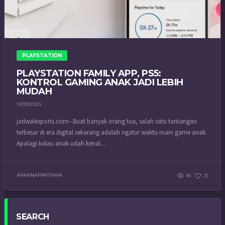
PLAYSTATION
PLAYSTATION FAMILY APP, PS5:
KONTROL GAMING ANAK JADI LEBIH
MUDAH
11/09/2025
jadwalesports.com– Buat banyak orang tua, salah satu tantangan
terbesar di era digital sekarang adalah ngatur waktu main game anak.
Apalagi kalau anak udah kenal...
ARKANAPRATAMA
18
31
SEARCH