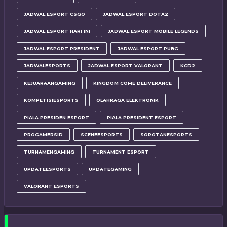
JADWAL ESPORT CSGO
JADWAL ESPORT DOTA2
JADWAL ESPORT HARI INI
JADWAL ESPORT MOBILE LEGENDS
JADWAL ESPORT PRESIDENT
JADWAL ESPORT PUBG
JADWALESPORTS
JADWAL ESPORT VALORANT
KCD2
KEJUARAANGAMING
KINGDOM COME DELIVERANCE
KOMPETISIESPORTS
OLAHRAGA ELEKTRONIK
PIALA PRESIDEN ESPORT
PIALA PRESIDENT ESPORT
PROGAMERSID
SCENEESPORTS
SOROTANESPORTS
TURNAMENGAMING
TURNAMENT ESPORT
UPDATEESPORTS
UPDATEGAMING
VALORANT ESPORTS