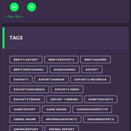
30
31
« Sep
Nov »
TAGS
BERITA ESPORT
BERITAESPORTS
BERITAGAMER
BERITAPROGAMING
DUNIAGAMING
ESPORT
ESPORTS
ESPORTSHARIAN
ESPORTS INDONESIA
ESPORTSINDONESIA
ESPORTS NEWS
ESPORTSTERKINI
ESPORT TERBARU
EVENTESPORTS
GAME ESPORT
GAME ONLINE
GAMINGKOMPETITIF
GEMES ONLINE
INFORMASIESPORTS
INSIDERESPORTS
JADWALESPORT
JADWAL ESPORT