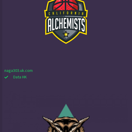
naga303.uk.com
Data HK