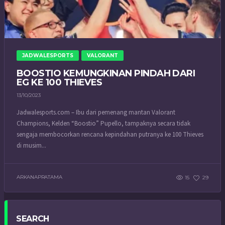
JADWALESPORTS
VALORANT
BOOSTIO KEMUNGKINAN PINDAH DARI
EG KE 100 THIEVES
13/10/2023
Jadwalesports.com – Ibu dari pemenang mantan Valorant
Champions, Kelden “Boostio” Pupello, tampaknya secara tidak
sengaja membocorkan rencana kepindahan putranya ke 100 Thieves
di musim...
ARKANAPRATAMA
15
29
SEARCH