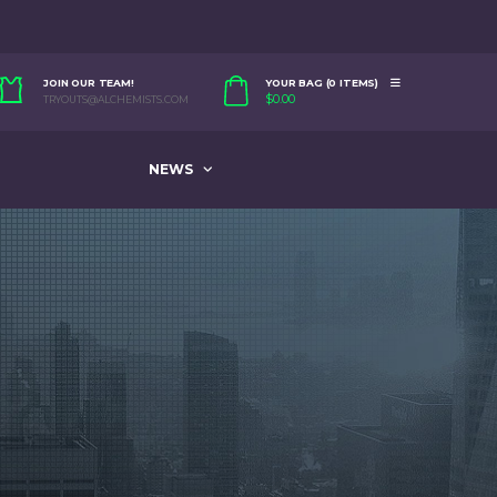
JOIN OUR TEAM!
YOUR BAG (0 ITEMS)
$
0.00
TRYOUTS@ALCHEMISTS.COM
NEWS