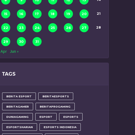
8
9
10
11
12
13
21
15
16
17
18
19
20
28
22
23
24
25
26
27
29
30
31
 Apr
Jun »
TAGS
BERITA ESPORT
BERITAESPORTS
BERITAGAMER
BERITAPROGAMING
DUNIAGAMING
ESPORT
ESPORTS
ESPORTSHARIAN
ESPORTS INDONESIA