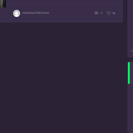
ARKANAPRATAMA
4
18
«