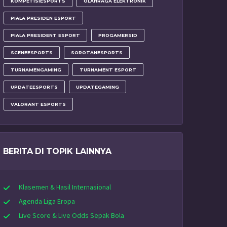
KOMPETISIESPORTS
OLAHRAGA ELEKTRONIK
PIALA PRESIDEN ESPORT
PIALA PRESIDENT ESPORT
PROGAMERSID
SCENEESPORTS
SOROTANESPORTS
TURNAMENGAMING
TURNAMENT ESPORT
UPDATEESPORTS
UPDATEGAMING
VALORANT ESPORTS
BERITA DI TOPIK LAINNYA
Klasemen & Hasil Internasional
Agenda Liga Eropa
Live Score & Live Odds Sepak Bola