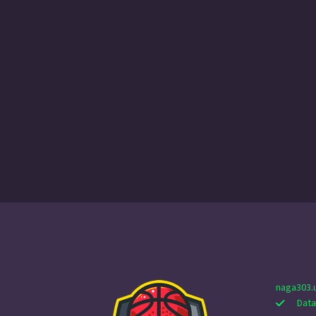
naga303.
Data