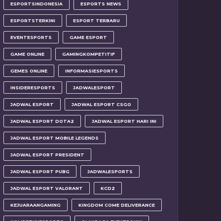
ESPORTSINDONESIA
ESPORTS NEWS
ESPORTSTERKINI
ESPORT TERBARU
EVENTESPORTS
GAME ESPORT
GAME ONLINE
GAMINGKOMPETITIF
GEMES ONLINE
INFORMASIESPORTS
INSIDERESPORTS
JADWALESPORT
JADWAL ESPORT
JADWAL ESPORT CSGO
JADWAL ESPORT DOTA2
JADWAL ESPORT HARI INI
JADWAL ESPORT MOBILE LEGENDS
JADWAL ESPORT PRESIDENT
JADWAL ESPORT PUBG
JADWALESPORTS
JADWAL ESPORT VALORANT
KCD2
KEJUARAANGAMING
KINGDOM COME DELIVERANCE