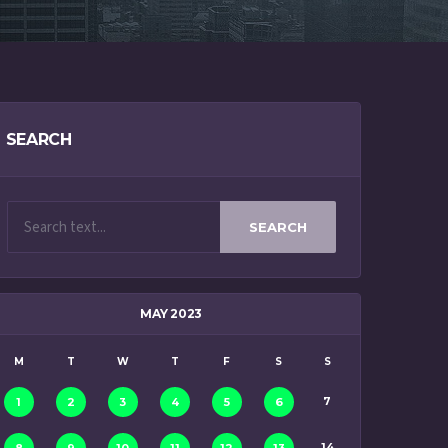
SEARCH
SEARCH
MAY 2023
M
T
W
T
F
S
S
7
1
2
3
4
5
6
14