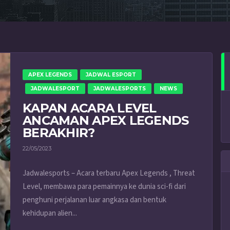
APEX LEGENDS
JADWAL ESPORT
JADWALESPORT
JADWALESPORTS
NEWS
KAPAN ACARA LEVEL
ANCAMAN APEX LEGENDS
BERAKHIR?
22/05/2023
Jadwalesports – Acara terbaru Apex Legends , Threat
Level, membawa para pemainnya ke dunia sci-fi dari
penghuni perjalanan luar angkasa dan bentuk
kehidupan alien...