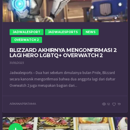
JADWALESPORT
JADWALESPORTS
NEWS
OVERWATCH 2
BLIZZARD AKHIRNYA MENGONFIRMASI 2
LAGI HERO LGBTQ+ OVERWATCH 2
31/05/2023
Jadwalesports – Dua hari sebelum dimulainya bulan Pride, Blizzard
secara kanonik mengonfirmasi bahwa dua anggota lagi dari daftar
Overwatch 2 juga merupakan bagian dari...
ARKANAPRATAMA
12
19