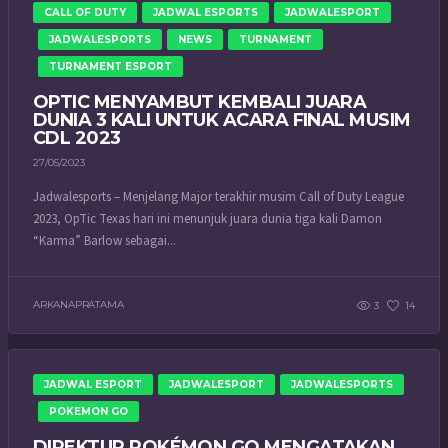
CALL OF DUTY
JADWAL ESPORTS
JADWALESPORT
JADWALESPORTS
NEWS
TURNAMENT
TURNAMENT ESPORT
OPTIC MENYAMBUT KEMBALI JUARA
DUNIA 3 KALI UNTUK ACARA FINAL MUSIM
CDL 2023
27/05/2023
Jadwalesports – Menjelang Major terakhir musim Call of Duty League
2023, OpTic Texas hari ini menunjuk juara dunia tiga kali Damon
“Karma” Barlow sebagai...
ARKANAPRATAMA
3
14
JADWAL ESPORT
JADWALESPORT
JADWALESPORTS
POKEMON GO
DIREKTUR POKÉMON GO MENGATAKAN