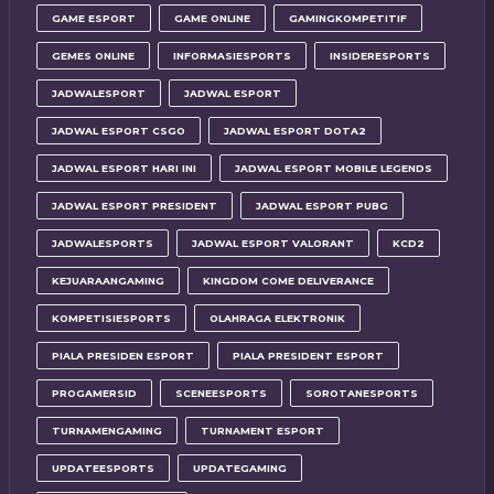
GAME ESPORT
GAME ONLINE
GAMINGKOMPETITIF
GEMES ONLINE
INFORMASIESPORTS
INSIDERESPORTS
JADWALESPORT
JADWAL ESPORT
JADWAL ESPORT CSGO
JADWAL ESPORT DOTA2
JADWAL ESPORT HARI INI
JADWAL ESPORT MOBILE LEGENDS
JADWAL ESPORT PRESIDENT
JADWAL ESPORT PUBG
JADWALESPORTS
JADWAL ESPORT VALORANT
KCD2
KEJUARAANGAMING
KINGDOM COME DELIVERANCE
KOMPETISIESPORTS
OLAHRAGA ELEKTRONIK
PIALA PRESIDEN ESPORT
PIALA PRESIDENT ESPORT
PROGAMERSID
SCENEESPORTS
SOROTANESPORTS
TURNAMENGAMING
TURNAMENT ESPORT
UPDATEESPORTS
UPDATEGAMING