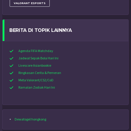
VALORANT ESPORTS
BERITA DI TOPIK LAINNYA
Agenda FIFA Matchday
Jadwal Sepak Bola Hari Ini
Livescore Asianbookie
Ringkasan Cerita & Pemeran
Meta Valorant/CS2/CoD
Ramalan Zodiak Hari Ini
Dewatogel hongkong