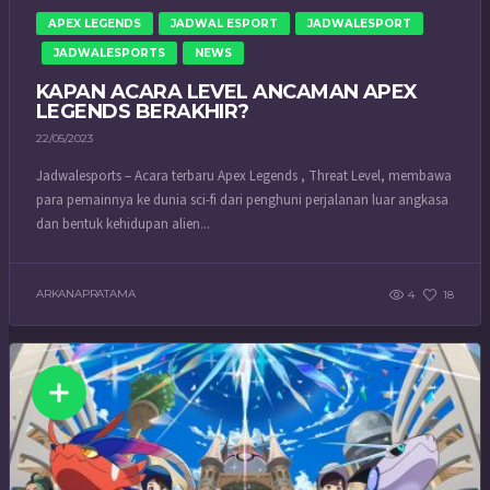
APEX LEGENDS
JADWAL ESPORT
JADWALESPORT
JADWALESPORTS
NEWS
KAPAN ACARA LEVEL ANCAMAN APEX
LEGENDS BERAKHIR?
22/05/2023
Jadwalesports – Acara terbaru Apex Legends , Threat Level, membawa
para pemainnya ke dunia sci-fi dari penghuni perjalanan luar angkasa
dan bentuk kehidupan alien...
ARKANAPRATAMA
4
18