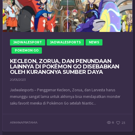
JADWALESPORT
JADWALESPORTS
NEWS
POKEMON GO
KECLEON, ZORUA, DAN PENUNDAAN
LAINNYA DI POKÉMON GO DISEBABKAN
OLEH KURANGNYA SUMBER DAYA
20/05/2023
Jadwalesports – Penggemar Kecleon, Zorua, dan Larvesta harus
menunggu sangat lama untuk akhirnya bisa mendapatkan monster
saku favorit mereka di Pokémon Go setelah Niantic...
ARKANAPRATAMA
8
23