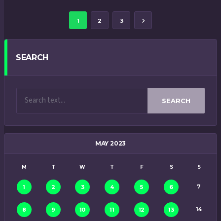
1
2
3
SEARCH
SEARCH
MAY 2023
M
T
W
T
F
S
S
7
1
2
3
4
5
6
14
8
9
10
11
12
13