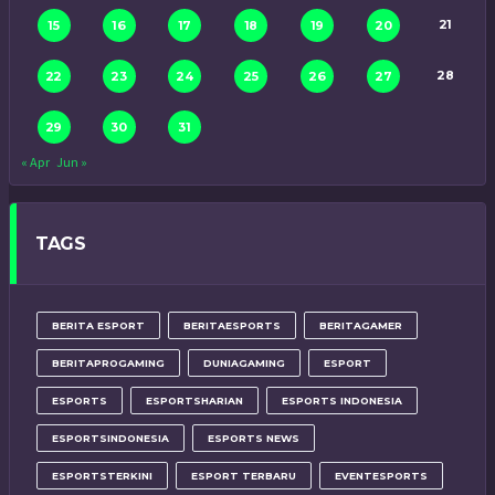
21
15
16
17
18
19
20
28
22
23
24
25
26
27
29
30
31
« Apr
Jun »
TAGS
BERITA ESPORT
BERITAESPORTS
BERITAGAMER
BERITAPROGAMING
DUNIAGAMING
ESPORT
ESPORTS
ESPORTSHARIAN
ESPORTS INDONESIA
ESPORTSINDONESIA
ESPORTS NEWS
ESPORTSTERKINI
ESPORT TERBARU
EVENTESPORTS