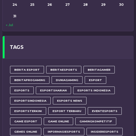
24
25
26
27
28
29
30
31
« Jul
TAGS
BERITA ESPORT
BERITAESPORTS
BERITAGAMER
BERITAPROGAMING
DUNIAGAMING
ESPORT
ESPORTS
ESPORTSHARIAN
ESPORTS INDONESIA
ESPORTSINDONESIA
ESPORTS NEWS
ESPORTSTERKINI
ESPORT TERBARU
EVENTESPORTS
GAME ESPORT
GAME ONLINE
GAMINGKOMPETITIF
GEMES ONLINE
INFORMASIESPORTS
INSIDERESPORTS