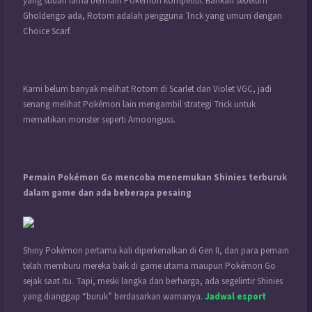
yang sudah lama bermain Pokémon kompetitif. Bahkan sebelum
Gholdengo ada, Rotom adalah pengguna Trick yang umum dengan
Choice Scarf.
Kami belum banyak melihat Rotom di Scarlet dan Violet VGC, jadi
senang melihat Pokémon lain mengambil strategi Trick untuk
mematikan monster seperti Amoonguss.
Pemain Pokémon Go mencoba menemukan Shinies terburuk
dalam game dan ada beberapa pesaing
Shiny Pokémon pertama kali diperkenalkan di Gen II, dan para pemain
telah memburu mereka baik di game utama maupun Pokémon Go
sejak saat itu. Tapi, meski langka dan berharga, ada segelintir Shinies
yang dianggap “buruk” berdasarkan warnanya.
Jadwal esport