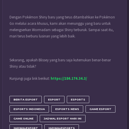
Dengan Pokémon Shiny baru yang terus ditambahkan ke Pokémon
Go melalui acara khusus, kami akan menunggu yang baru untuk
melengserkan Wormadam sebagai Shiny terburuk. Sampai saat itu,
mari terus berburu lusinan yang lebih baik.
Sekarang, apakah Blissey yang baru saja kutemukan benar-benar
Shiny atau tidak?
Kunjungi juga link berikut:
https://184.174.34.3/
BERITA ESPORT
ESPORT
ESPORTS
ESPORTS INDONESIA
ESPORTS NEWS
GAME ESPORT
GAME ONLINE
JADWAL ESPORT HARI INI
JADWALESPORT
JADWALESPORTS