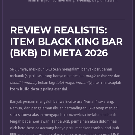
akan menjadi “sumber uang” (feeding) bagi tim lawan.
REVIEW REALISTIS:
ITEM BLACK KING BAR
(BKB) DI META 2026
Sejujurnya, meskipun BKB telah mengalami banyak perubahan
mekanik (seperti sekarang hanya memberikan
magic resistance
dan
debuff immunity
bukan lagi
total magic immunity
), item ini tetaplah
item build dota 2
paling esensial.
Banyak pemain mengeluh bahwa BKB terasa “lemah” sekarang.
Namun, dari pengalaman ribuan pertandingan, BKB tetap menjadi
satu-satunya alasan mengapa hero
melee
bisa bertahan hidup di
tengah badai
skill
lawan. Tanpa BKB, permainan akan didominasi
oleh hero-hero
caster
yang hanya perlu menekan tombol dari jauh.
BKB adalah penyeimbang, dan setiap
carry
yang menghargai MMR-