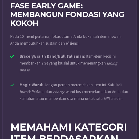
FASE EARLY GAME:
MEMBANGUN FONDASI YANG
KOKOH
Pada 10 menit pertama, fokus utama Anda bukanlah item mewah.
Anda membutuhkan sustain dan efisiensi.
Bracer/Wraith Band/Null Talisman:
Item-item kecil ini
memberikan
stat
yang krusial untuk memenangkan
laning
phase
.
Magic Wand:
Jangan pernah meremehkan item ini. Satu kali
burst
HP/Mana dari
charge
wand bisa menyelamatkan Anda dari
kematian atau memberikan sisa mana untuk satu
kill
terakhir.
MEMAHAMI KATEGORI
ITEM BERDASARKAN