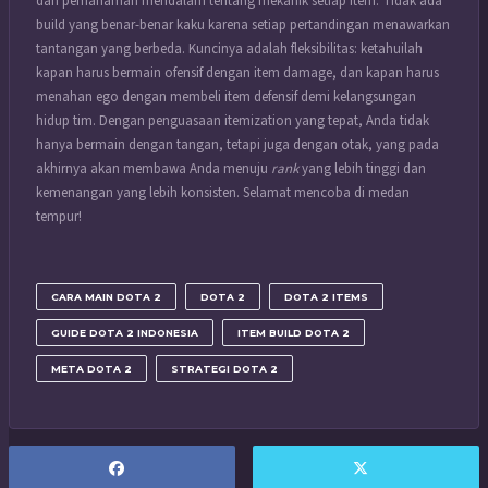
dan pemahaman mendalam tentang mekanik setiap item. Tidak ada
build yang benar-benar kaku karena setiap pertandingan menawarkan
tantangan yang berbeda. Kuncinya adalah fleksibilitas: ketahuilah
kapan harus bermain ofensif dengan item damage, dan kapan harus
menahan ego dengan membeli item defensif demi kelangsungan
hidup tim. Dengan penguasaan itemization yang tepat, Anda tidak
hanya bermain dengan tangan, tetapi juga dengan otak, yang pada
akhirnya akan membawa Anda menuju
rank
yang lebih tinggi dan
kemenangan yang lebih konsisten. Selamat mencoba di medan
tempur!
CARA MAIN DOTA 2
DOTA 2
DOTA 2 ITEMS
GUIDE DOTA 2 INDONESIA
ITEM BUILD DOTA 2
META DOTA 2
STRATEGI DOTA 2