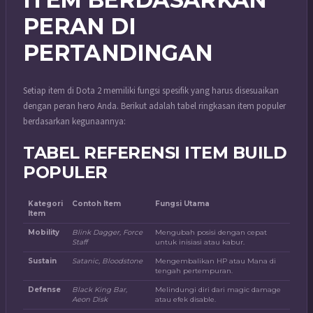
PERAN DI
PERTANDINGAN
Setiap item di Dota 2 memiliki fungsi spesifik yang harus disesuaikan
dengan peran hero Anda. Berikut adalah tabel ringkasan item populer
berdasarkan kegunaannya:
TABEL REFERENSI ITEM BUILD
POPULER
Kategori
Contoh Item
Fungsi Utama
Item
Mobility
Blink Dagger, Force
Mengubah posisi dengan cepat
Staff
untuk inisiasi atau kabur.
Sustain
Satanic, Bloodstone
Mengembalikan HP atau Mana di
tengah pertempuran.
Defense
Black King Bar,
Melindungi diri dari magic damage
Aeon Disk
atau efek disable.