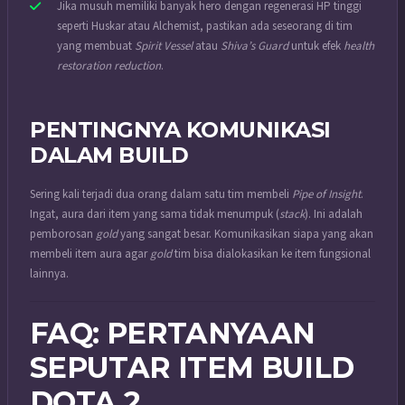
Jika musuh memiliki banyak hero dengan regenerasi HP tinggi
seperti Huskar atau Alchemist, pastikan ada seseorang di tim
yang membuat
Spirit Vessel
atau
Shiva’s Guard
untuk efek
health
restoration reduction
.
PENTINGNYA KOMUNIKASI
DALAM BUILD
Sering kali terjadi dua orang dalam satu tim membeli
Pipe of Insight
.
Ingat, aura dari item yang sama tidak menumpuk (
stack
). Ini adalah
pemborosan
gold
yang sangat besar. Komunikasikan siapa yang akan
membeli item aura agar
gold
tim bisa dialokasikan ke item fungsional
lainnya.
FAQ: PERTANYAAN
SEPUTAR ITEM BUILD
DOTA 2