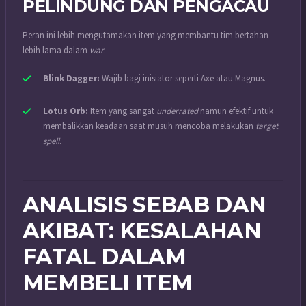
PELINDUNG DAN PENGACAU
Peran ini lebih mengutamakan item yang membantu tim bertahan
lebih lama dalam
war
.
Blink Dagger:
Wajib bagi inisiator seperti Axe atau Magnus.
Lotus Orb:
Item yang sangat
underrated
namun efektif untuk
membalikkan keadaan saat musuh mencoba melakukan
target
spell
.
ANALISIS SEBAB DAN
AKIBAT: KESALAHAN
FATAL DALAM
MEMBELI ITEM