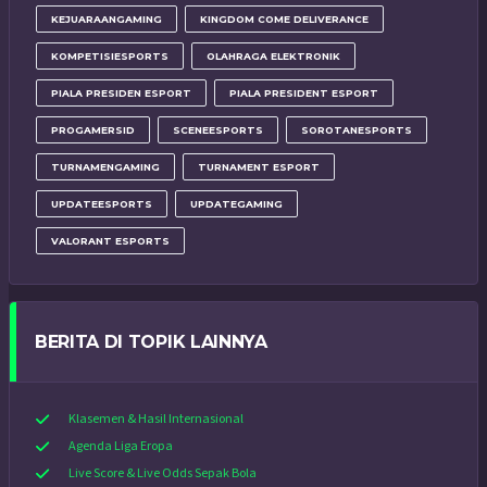
KEJUARAANGAMING
KINGDOM COME DELIVERANCE
KOMPETISIESPORTS
OLAHRAGA ELEKTRONIK
PIALA PRESIDEN ESPORT
PIALA PRESIDENT ESPORT
PROGAMERSID
SCENEESPORTS
SOROTANESPORTS
TURNAMENGAMING
TURNAMENT ESPORT
UPDATEESPORTS
UPDATEGAMING
VALORANT ESPORTS
BERITA DI TOPIK LAINNYA
Klasemen & Hasil Internasional
Agenda Liga Eropa
Live Score & Live Odds Sepak Bola