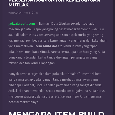
PERSENJATAAN UNTUK KEMENANGAN
MUTLAK
1
0
20/04/2026
jadwalesports.com
— Bermain Dota 2 bukan sekadar soal adu
mekanik jari atau siapa yang paling cepat menekan tombol
ultimate
.
Jauh di dalam ekosistem
Ancient
, ada satu aspek krusial yang sering
kali menjadi pembeda antara kemenangan yang manis dan kekalahan
yang memalukan:
item build dota 2
. Memilih item yang tepat
adalah seni membaca situasi, karena sekuat apa pun hero yang Anda
gunakan, ia tetaplah kertas tanpa dukungan persenjataan yang
relevan dengan kondisi lapangan.
Banyak pemain terjebak dalam pola pikir “hafalan”—membeli item
yang sama setiap pertandingan tanpa melihat siapa lawan yang
dihadapi. Padahal, Dota 2 adalah permainan yang sangat dinamis.
Artikel ini akan membedah secara mendalam bagaimana Anda harus
menyusun strategi belanja di
secret shop
agar hero Anda mencapai
potensi maksimalnya.
MENGAPA ITEM BUILD