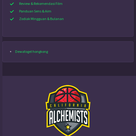
Review & Rekomendasi Film
Panduan Sens & Aim
Zodiak Mingguan & Bulanan
Dewatogel hongkong