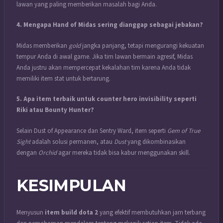
lawan yang paling memberikan masalah bagi Anda.
4. Mengapa Hand of Midas sering dianggap sebagai jebakan?
Midas memberikan
gold
jangka panjang, tetapi mengurangi kekuatan
tempur Anda di awal game. Jika tim lawan bermain agresif, Midas
Anda justru akan mempercepat kekalahan tim karena Anda tidak
memiliki item stat untuk bertarung.
5. Apa item terbaik untuk counter hero invisibility seperti
Riki atau Bounty Hunter?
Selain Dust of Appearance dan Sentry Ward, item seperti
Gem of True
Sight
adalah solusi permanen, atau
Dust
yang dikombinasikan
dengan
Orchid
agar mereka tidak bisa kabur menggunakan skill.
KESIMPULAN
Menyusun
item build dota 2
yang efektif membutuhkan jam terbang