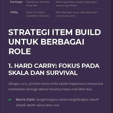
Damage
Daedalus, Monkey
Meningkatkan output serangan
King Bar
secara signifikan.
Utility
Pipe of Insight,
Memberikan aura atau bantuan
Guardian Greaves
untuk satu tim.
STRATEGI ITEM BUILD
UNTUK BERBAGAI
ROLE
1. HARD CARRY: FOKUS PADA
SKALA DAN SURVIVAL
Sebagai
carry
, prioritas utama Anda adalah bagaimana caranya bisa
memberikan damage sebesar-besarnya tanpa mati lebih dulu.
Manta Style:
Sangat berguna untuk menghilangkan
debuff
(dispel) seperti
silence
atau
root
.