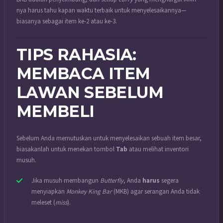
nya harus tahu kapan waktu terbaik untuk menyelesaikannya—
biasanya sebagai item ke-2 atau ke-3.
TIPS RAHASIA:
MEMBACA ITEM
LAWAN SEBELUM
MEMBELI
Sebelum Anda memutuskan untuk menyelesaikan sebuah item besar,
biasakanlah untuk menekan tombol
Tab
atau melihat inventori
musuh.
Jika musuh membangun
Butterfly
, Anda
harus
segera
menyiapkan
Monkey King Bar
(MKB) agar serangan Anda tidak
meleset (
miss
).