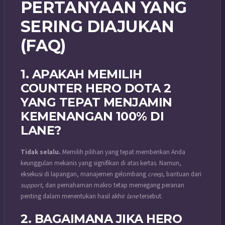
PERTANYAAN YANG
SERING DIAJUKAN
(FAQ)
1. APAKAH MEMILIH
COUNTER HERO DOTA 2
YANG TEPAT MENJAMIN
KEMENANGAN 100% DI
LANE?
Tidak selalu.
Memilih pilihan yang tepat memberikan Anda
keunggulan mekanis yang signifikan di atas kertas. Namun,
eksekusi di lapangan, manajemen gelombang
creep
, bantuan dari
support
, dan pemahaman makro tetap memegang peranan
penting dalam menentukan hasil akhir
lane
tersebut.
2. BAGAIMANA JIKA HERO