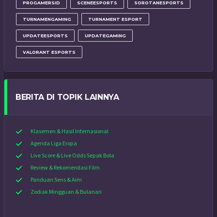
PROGAMERSID
SCENEESPORTS
SOROTANESPORTS
TURNAMENGAMING
TURNAMENT ESPORT
UPDATEESPORTS
UPDATEGAMING
VALORANT ESPORTS
BERITA DI TOPIK LAINNYA
Klasemen & Hasil Internasional
Agenda Liga Eropa
Live Score & Live Odds Sepak Bola
Review & Rekomendasi Film
Panduan Sens & Aim
Zodiak Mingguan & Bulanan