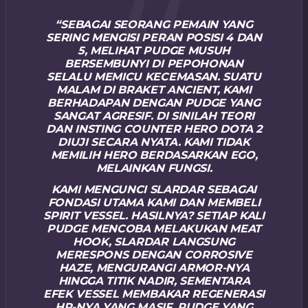
“SEBAGAI SEORANG PEMAIN YANG
SERING MENGISI PERAN POSISI 4 DAN
5, MELIHAT PUDGE MUSUH
BERSEMBUNYI DI PEPOHONAN
SELALU MEMICU KECEMASAN. SUATU
MALAM DI BRAKET ANCIENT, KAMI
BERHADAPAN DENGAN PUDGE YANG
SANGAT AGRESIF. DI SINILAH TEORI
DAN INSTING
COUNTER HERO DOTA 2
DIUJI SECARA NYATA. KAMI TIDAK
MEMILIH HERO BERDASARKAN EGO,
MELAINKAN FUNGSI.
KAMI MENGUNCI
SLARDAR
SEBAGAI
FONDASI UTAMA KAMI DAN MEMBELI
SPIRIT VESSEL
. HASILNYA? SETIAP KALI
PUDGE MENCOBA MELAKUKAN MEAT
HOOK, SLARDAR LANGSUNG
MERESPONS DENGAN CORROSIVE
HAZE, MENGURANGI ARMOR-NYA
HINGGA TITIK NADIR, SEMENTARA
EFEK VESSEL MEMBAKAR REGENERASI
HP-NYA YANG MASIF. PUDGE YANG