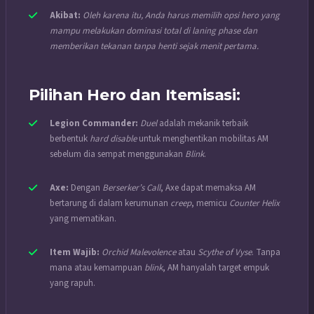
Akibat:
Oleh karena itu, Anda harus memilih opsi hero yang
mampu melakukan dominasi total di laning phase dan
memberikan tekanan tanpa henti sejak menit pertama.
Pilihan Hero dan Itemisasi:
Legion Commander:
Duel
adalah mekanik terbaik
berbentuk
hard disable
untuk menghentikan mobilitas AM
sebelum dia sempat menggunakan
Blink
.
Axe:
Dengan
Berserker’s Call
, Axe dapat memaksa AM
bertarung di dalam kerumunan
creep
, memicu
Counter Helix
yang mematikan.
Item Wajib:
Orchid Malevolence
atau
Scythe of Vyse
. Tanpa
mana atau kemampuan
blink
, AM hanyalah target empuk
yang rapuh.