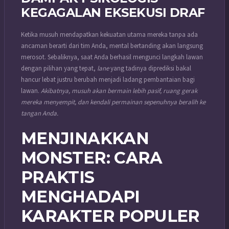
KEGAGALAN EKSEKUSI DRAF
Ketika musuh mendapatkan kekuatan utama mereka tanpa ada
ancaman berarti dari tim Anda, mental bertanding akan langsung
merosot. Sebaliknya, saat Anda berhasil mengunci langkah lawan
dengan pilihan yang tepat,
lane
yang tadinya diprediksi bakal
hancur lebat justru berubah menjadi ladang pembantaian bagi
lawan.
Akibatnya, musuh akan bermain lebih pasif, ruang gerak
mereka menyempit, dan kendali permainan sepenuhnya beralih ke
tangan Anda.
MENJINAKKAN
MONSTER: CARA
PRAKTIS
MENGHADAPI
KARAKTER POPULER