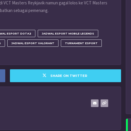
di VCT Masters Reykjavik namun gagal lolos ke VCT Masters
batkan sebagai pemenang.
WAL ESPORT DOTA2
JADWAL ESPORT MOBILE LEGENDS
G
JADWAL ESPORT VALORANT
TURNAMENT ESPORT
SHARE ON TWITTER