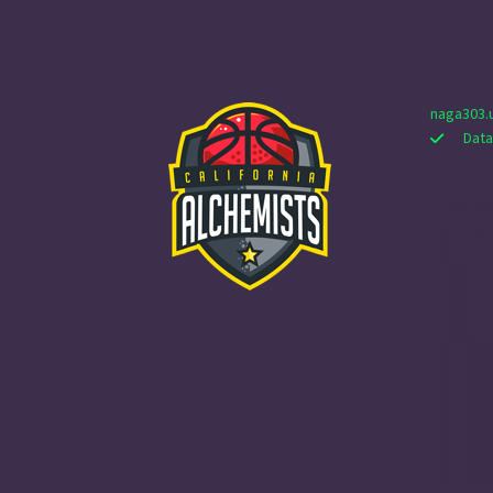
naga303.
Data