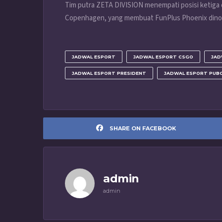
Tim putra ZETA DIVISION menempati posisi ketiga 
Copenhagen, yang membuat FunPlus Phoenix dino
JADWAL ESPORT
JADWAL ESPORT CSGO
JAD
JADWAL ESPORT PRESIDENT
JADWAL ESPORT PUB
SHARE ON FACEBOOK
admin
admin