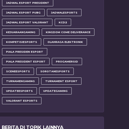
JADWAL ESPORT PRESIDENT
JADWAL ESPORT PUBG
JADWALESPORTS
JADWAL ESPORT VALORANT
KCD2
KEJUARAANGAMING
KINGDOM COME DELIVERANCE
KOMPETISIESPORTS
OLAHRAGA ELEKTRONIK
PIALA PRESIDEN ESPORT
PIALA PRESIDENT ESPORT
PROGAMERSID
SCENEESPORTS
SOROTANESPORTS
TURNAMENGAMING
TURNAMENT ESPORT
UPDATEESPORTS
UPDATEGAMING
VALORANT ESPORTS
BERITA DI TOPIK LAINNYA