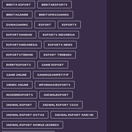
BERITA ESPORT
BERITAESPORTS
BERITAGAMER
BERITAPROGAMING
DUNIAGAMING
ESPORT
ESPORTS
ESPORTSHARIAN
ESPORTS INDONESIA
ESPORTSINDONESIA
ESPORTS NEWS
ESPORTSTERKINI
ESPORT TERBARU
EVENTESPORTS
GAME ESPORT
GAME ONLINE
GAMINGKOMPETITIF
GEMES ONLINE
INFORMASIESPORTS
INSIDERESPORTS
JADWALESPORT
JADWAL ESPORT
JADWAL ESPORT CSGO
JADWAL ESPORT DOTA2
JADWAL ESPORT HARI INI
JADWAL ESPORT MOBILE LEGENDS