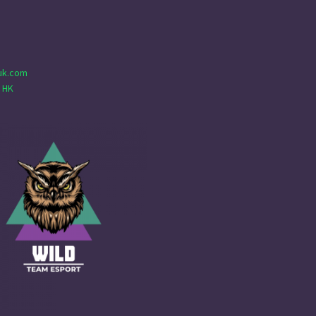
uk.com
 HK