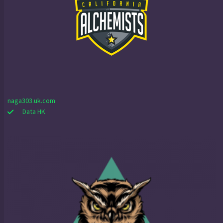
naga303.uk.com
Data HK