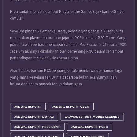
River sudah mencetak empat Player of the Games sejak karir DIG-nya
dimulai.
Sebelum pindah ke Amerika Utara, pemain yang berusia 23 tahun itu
merupakan playmaker kunci di jajaran PCS berbakat PSG Talon. Sang
juara Taiwan berhasil mencapai semifinal Mid-Season Invitational 2021
sebelum akhirnya dikalahkan oleh pemenang RNG dalam seri empat
pertandingan melawan kelas berat China.
Akan tetapi, barisan PCS berjuang untuk membawa permainan Liga
yang sama ke Kejuaraan Dunia beberapa bulan selanjutnya, dan
keluar dari acara puncak tahun dalam grup.
JADWAL ESPORT
JADWAL ESPORT CSGO
JADWAL ESPORT DOTA2
JADWAL ESPORT MOBILE LEGENDS
JADWAL ESPORT PRESIDENT
JADWAL ESPORT PUBG
JADWAL ESPORT VALORANT
TURNAMENT ESPORT