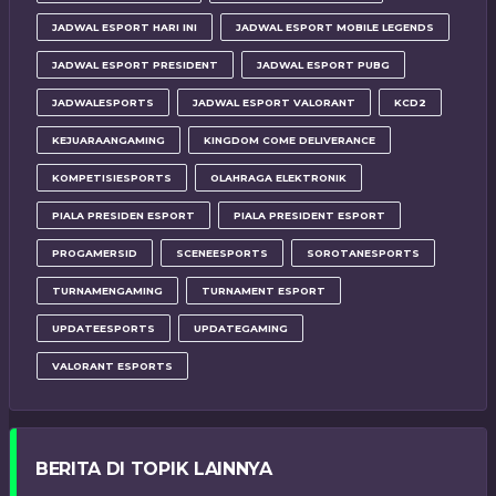
JADWAL ESPORT HARI INI
JADWAL ESPORT MOBILE LEGENDS
JADWAL ESPORT PRESIDENT
JADWAL ESPORT PUBG
JADWALESPORTS
JADWAL ESPORT VALORANT
KCD2
KEJUARAANGAMING
KINGDOM COME DELIVERANCE
KOMPETISIESPORTS
OLAHRAGA ELEKTRONIK
PIALA PRESIDEN ESPORT
PIALA PRESIDENT ESPORT
PROGAMERSID
SCENEESPORTS
SOROTANESPORTS
TURNAMENGAMING
TURNAMENT ESPORT
UPDATEESPORTS
UPDATEGAMING
VALORANT ESPORTS
BERITA DI TOPIK LAINNYA