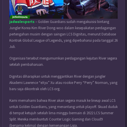
jadwalesports
– Golden Guardians sudah mengakuisisi bintang
Jungler Korea Kim River Dong-woo dalam kesepakatan perdagangan
pertengahan musim dengan saingan LCS Dignitas, menurut Database
Kontrak Global League of Legends, yang diperbaharui pada tanggal 26
Juli.
Organisasi tersebut mengumumkan perdagangan kejutan River segera
setelah pembaharuan.
Dignitas diharapkan untuk menggantikan River dengan jungler
Akademi Lawrence “eXyu” Xu atau rookie Perry “Perry” Norman, yang
baru saja dikontrak oleh LCS org.
Kami memahami bahwa River akan segera masuk ke lineup awal LCS
untuk Golden Guardians, yang menantang untuk playoff. Skuad duduk
di tempat ketujuh setelah lima minggu bermain di 2022 LCS Summer
Split. Mereka membuntuti Counter Logic Gaming dan Cloud9
(bersama kelima) dengan kemenangan Liga.