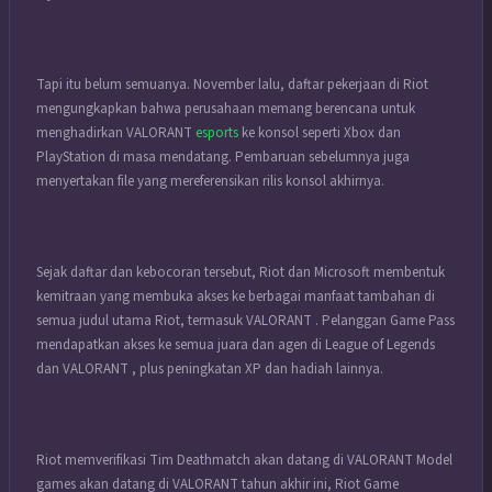
Tapi itu belum semuanya. November lalu, daftar pekerjaan di Riot
mengungkapkan bahwa perusahaan memang berencana untuk
menghadirkan VALORANT
esports
ke konsol seperti Xbox dan
PlayStation di masa mendatang. Pembaruan sebelumnya juga
menyertakan file yang mereferensikan rilis konsol akhirnya.
Sejak daftar dan kebocoran tersebut, Riot dan Microsoft membentuk
kemitraan yang membuka akses ke berbagai manfaat tambahan di
semua judul utama Riot, termasuk VALORANT . Pelanggan Game Pass
mendapatkan akses ke semua juara dan agen di League of Legends
dan VALORANT , plus peningkatan XP dan hadiah lainnya.
Riot memverifikasi Tim Deathmatch akan datang di VALORANT Model
games akan datang di VALORANT tahun akhir ini, Riot Game