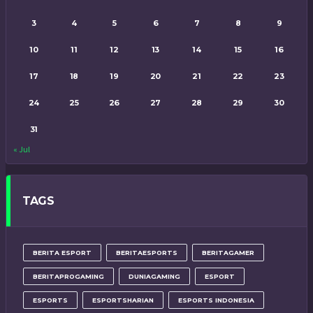
3
4
5
6
7
8
9
10
11
12
13
14
15
16
17
18
19
20
21
22
23
24
25
26
27
28
29
30
31
« Jul
TAGS
BERITA ESPORT
BERITAESPORTS
BERITAGAMER
BERITAPROGAMING
DUNIAGAMING
ESPORT
ESPORTS
ESPORTSHARIAN
ESPORTS INDONESIA