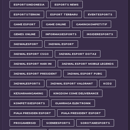
ESPORTSINDONESIA
ESPORTS NEWS
ESPORTSTERKINI
ESPORT TERBARU
EVENTESPORTS
GAME ESPORT
GAME ONLINE
GAMINGKOMPETITIF
GEMES ONLINE
INFORMASIESPORTS
INSIDERESPORTS
JADWALESPORT
JADWAL ESPORT
JADWAL ESPORT CSGO
JADWAL ESPORT DOTA2
JADWAL ESPORT HARI INI
JADWAL ESPORT MOBILE LEGENDS
JADWAL ESPORT PRESIDENT
JADWAL ESPORT PUBG
JADWALESPORTS
JADWAL ESPORT VALORANT
KCD2
KEJUARAANGAMING
KINGDOM COME DELIVERANCE
KOMPETISIESPORTS
OLAHRAGA ELEKTRONIK
PIALA PRESIDEN ESPORT
PIALA PRESIDENT ESPORT
PROGAMERSID
SCENEESPORTS
SOROTANESPORTS