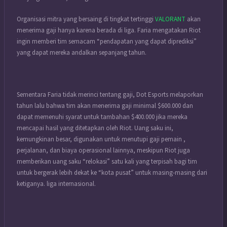
Organisasi mitra yang bersaing di tingkat tertinggi
VALORANT
akan
menerima gaji hanya karena berada di liga. Faria mengatakan Riot
ingin memberi tim semacam “pendapatan yang dapat diprediksi”
yang dapat mereka andalkan sepanjang tahun.
Sementara Faria tidak merinci tentang gaji, Dot Esports melaporkan
tahun lalu bahwa tim akan menerima gaji minimal $600.000 dan
dapat memenuhi syarat untuk tambahan $400.000 jika mereka
mencapai hasil yang ditetapkan oleh Riot. Uang saku ini,
kemungkinan besar, digunakan untuk menutupi gaji pemain ,
perjalanan, dan biaya operasional lainnya, meskipun Riot juga
memberikan uang saku “relokasi” satu kali yang terpisah bagi tim
untuk bergerak lebih dekat ke “kota pusat” untuk masing-masing dari
ketiganya. liga internasional.