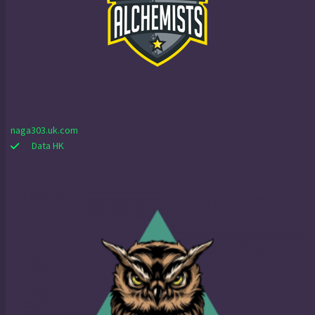
naga303.uk.com
Data HK