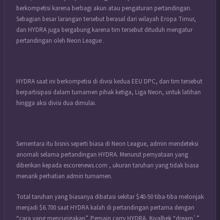
berkompetisi karena berbagi akun atau pengaturan pertandingan.
Sebagian besar larangan tersebut berasal dari wilayah Eropa Timur,
dan HYDRA juga bergabung karena tim tersebut dituduh mengatur
pertandingan oleh Neon League .
HYDRA saat ini berkompetisi di divisi kedua EEU DPC, dan tim tersebut
berpartisipasi dalam turnamen pihak ketiga, Liga Neon, untuk latihan
hingga aksi divisi dua dimulai.
Sementara itu bisnis seperti biasa di Neon League, admin mendeteksi
anomali selama pertandingan HYDRA. Menurut pernyataan yang
diberikan kepada escorenews.com , ukuran taruhan yang tidak biasa
menarik perhatian admin turnamen.
Total taruhan yang biasanya dibatasi sekitar $40-50 tiba-tiba melonjak
menjadi $6.700 saat HYDRA kalah di pertandingan pertama dengan
“cara yang mencurigakan”. Pemain carry HYDRA, Kıyalbek “dream`”