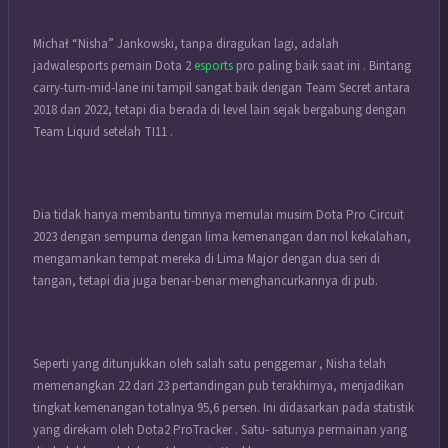
Michał “Nisha” Jankowski, tanpa diragukan lagi, adalah
jadwalesports pemain Dota 2
esports
pro paling baik saat ini . Bintang
carry-turn-mid-lane ini tampil sangat baik dengan Team Secret antara
2018 dan 2022, tetapi dia berada di level lain sejak bergabung dengan
Team Liquid setelah TI11 .
Dia tidak hanya membantu timnya memulai musim Dota Pro Circuit
2023 dengan sempurna dengan lima kemenangan dan nol kekalahan,
mengamankan tempat mereka di Lima Major dengan dua seri di
tangan, tetapi dia juga benar-benar menghancurkannya di pub.
Seperti yang ditunjukkan oleh salah satu penggemar , Nisha telah
memenangkan 22 dari 23 pertandingan pub terakhirnya, menjadikan
tingkat kemenangan totalnya 95,6 persen. Ini didasarkan pada statistik
yang direkam oleh Dota2 ProTracker . Satu- satunya permainan yang