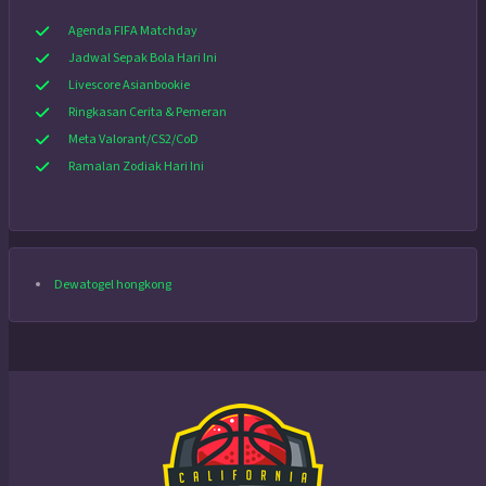
Agenda FIFA Matchday
Jadwal Sepak Bola Hari Ini
Livescore Asianbookie
Ringkasan Cerita & Pemeran
Meta Valorant/CS2/CoD
Ramalan Zodiak Hari Ini
Dewatogel hongkong