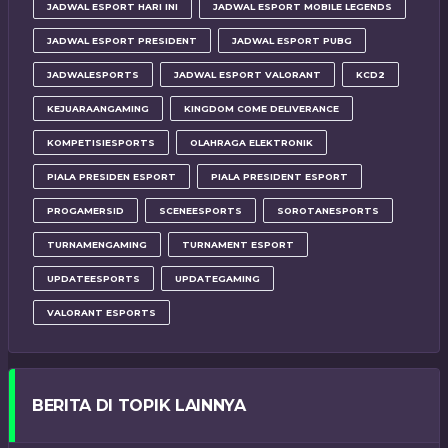
JADWAL ESPORT HARI INI
JADWAL ESPORT MOBILE LEGENDS
JADWAL ESPORT PRESIDENT
JADWAL ESPORT PUBG
JADWALESPORTS
JADWAL ESPORT VALORANT
KCD2
KEJUARAANGAMING
KINGDOM COME DELIVERANCE
KOMPETISIESPORTS
OLAHRAGA ELEKTRONIK
PIALA PRESIDEN ESPORT
PIALA PRESIDENT ESPORT
PROGAMERSID
SCENEESPORTS
SOROTANESPORTS
TURNAMENGAMING
TURNAMENT ESPORT
UPDATEESPORTS
UPDATEGAMING
VALORANT ESPORTS
BERITA DI TOPIK LAINNYA