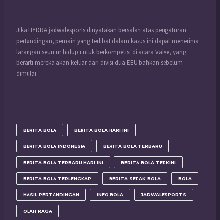
Jika HYDRA jadwalesports dinyatakan bersalah atas pengaturan
pertandingan, pemain yang terlibat dalam kasus ini dapat menerima
larangan seumur hidup untuk berkompetisi di acara Valve, yang
berarti mereka akan keluar dari divisi dua EEU bahkan sebelum
dimulai.
BERITA BOLA
BERITA BOLA HARI INI
BERITA BOLA INDONESIA
BERITA BOLA TERBARU
BERITA BOLA TERBARU HARI INI
BERITA BOLA TERKINI
BERITA BOLA TERLENGKAP
BERITA SEPAK BOLA
BOLA
HASIL PERTANDINGAN
INFO BOLA
JADWALESPORTS
OLAH RAGA