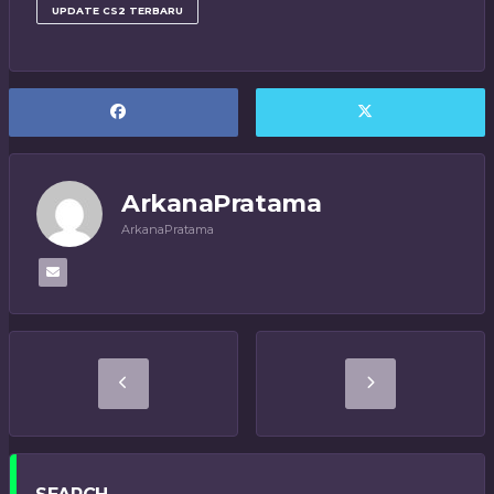
UPDATE CS2 TERBARU
ArkanaPratama
ArkanaPratama