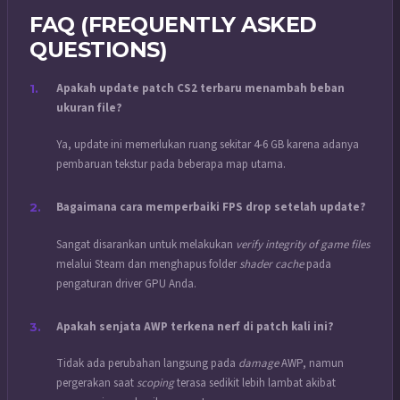
FAQ (FREQUENTLY ASKED
QUESTIONS)
Apakah update patch CS2 terbaru menambah beban
ukuran file?
Ya, update ini memerlukan ruang sekitar 4-6 GB karena adanya
pembaruan tekstur pada beberapa map utama.
Bagaimana cara memperbaiki FPS drop setelah update?
Sangat disarankan untuk melakukan
verify integrity of game files
melalui Steam dan menghapus folder
shader cache
pada
pengaturan driver GPU Anda.
Apakah senjata AWP terkena nerf di patch kali ini?
Tidak ada perubahan langsung pada
damage
AWP, namun
pergerakan saat
scoping
terasa sedikit lebih lambat akibat