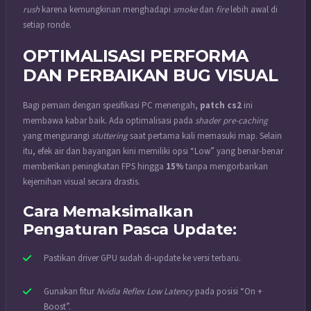
rush
karena kemungkinan menghadapi
smoke
dan
fire
lebih awal di
setiap ronde.
OPTIMALISASI PERFORMA
DAN PERBAIKAN BUG VISUAL
Bagi pemain dengan spesifikasi PC menengah,
patch cs2
ini
membawa kabar baik. Ada optimalisasi pada
shader pre-caching
yang mengurangi
stuttering
saat pertama kali memasuki map. Selain
itu, efek air dan bayangan kini memiliki opsi “Low” yang benar-benar
memberikan peningkatan FPS hingga
15%
tanpa mengorbankan
kejernihan visual secara drastis.
Cara Memaksimalkan
Pengaturan Pasca Update:
Pastikan driver GPU sudah di-update ke versi terbaru.
Gunakan fitur
Nvidia Reflex Low Latency
pada posisi “On +
Boost”.