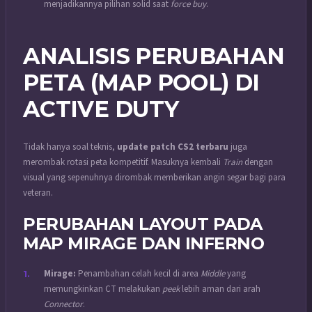
menjadikannya pilihan solid saat
force buy
.
ANALISIS PERUBAHAN
PETA (MAP POOL) DI
ACTIVE DUTY
Tidak hanya soal teknis,
update patch CS2 terbaru
juga
merombak rotasi peta kompetitif. Masuknya kembali
Train
dengan
visual yang sepenuhnya dirombak memberikan angin segar bagi para
veteran.
PERUBAHAN LAYOUT PADA
MAP MIRAGE DAN INFERNO
Mirage:
Penambahan celah kecil di area
Middle
yang
memungkinkan CT melakukan
peek
lebih aman dari arah
Connector
.