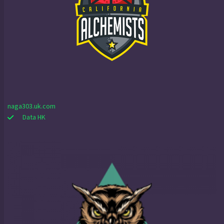
naga303.uk.com
Data HK