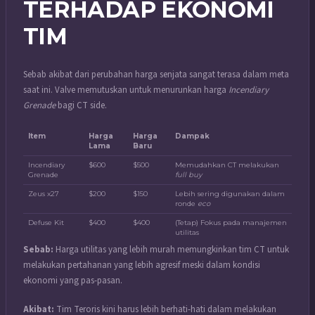
TERHADAP EKONOMI
TIM
Sebab akibat dari perubahan harga senjata sangat terasa dalam meta
saat ini. Valve memutuskan untuk menurunkan harga
Incendiary
Grenade
bagi CT side.
Item
Harga
Harga
Dampak
Lama
Baru
Incendiary
$600
$500
Memudahkan CT melakukan
Grenade
full buy
Zeus x27
$200
$150
Lebih sering digunakan dalam
ronde
eco
Defuse Kit
$400
$400
(Tetap) Fokus pada manajemen
utilitas
Sebab:
Harga utilitas yang lebih murah memungkinkan tim CT untuk
melakukan pertahanan yang lebih agresif meski dalam kondisi
ekonomi yang pas-pasan.
Akibat:
Tim Teroris kini harus lebih berhati-hati dalam melakukan