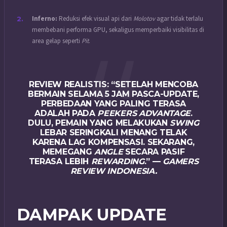
Inferno:
Reduksi efek visual api dari
Molotov
agar tidak terlalu
membebani performa GPU, sekaligus memperbaiki visibilitas di
area gelap seperti
Pit
.
REVIEW REALISTIS:
“SETELAH MENCOBA
BERMAIN SELAMA 5 JAM PASCA-UPDATE,
PERBEDAAN YANG PALING TERASA
ADALAH PADA
PEEKERS ADVANTAGE
.
DULU, PEMAIN YANG MELAKUKAN
SWING
LEBAR SERINGKALI MENANG TELAK
KARENA LAG KOMPENSASI. SEKARANG,
MEMEGANG
ANGLE
SECARA PASIF
TERASA LEBIH
REWARDING
.” —
GAMERS
REVIEW INDONESIA.
DAMPAK UPDATE