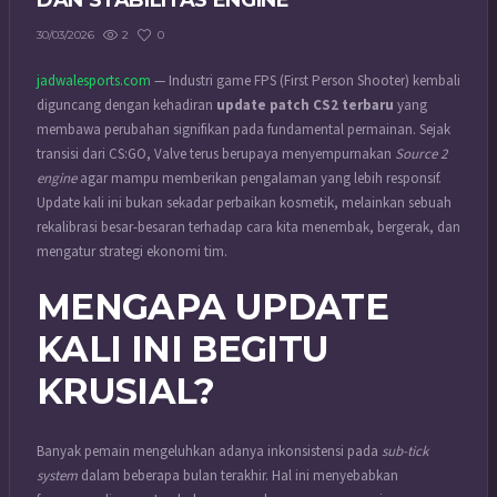
DAN STABILITAS ENGINE
2
0
30/03/2026
jadwalesports.com
— Industri game FPS (First Person Shooter) kembali
diguncang dengan kehadiran
update patch CS2 terbaru
yang
membawa perubahan signifikan pada fundamental permainan. Sejak
transisi dari CS:GO, Valve terus berupaya menyempurnakan
Source 2
engine
agar mampu memberikan pengalaman yang lebih responsif.
Update kali ini bukan sekadar perbaikan kosmetik, melainkan sebuah
rekalibrasi besar-besaran terhadap cara kita menembak, bergerak, dan
mengatur strategi ekonomi tim.
MENGAPA UPDATE
KALI INI BEGITU
KRUSIAL?
Banyak pemain mengeluhkan adanya inkonsistensi pada
sub-tick
system
dalam beberapa bulan terakhir. Hal ini menyebabkan