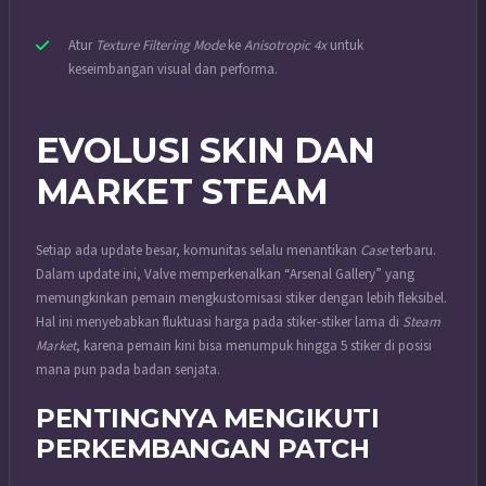
Atur
Texture Filtering Mode
ke
Anisotropic 4x
untuk
keseimbangan visual dan performa.
EVOLUSI SKIN DAN
MARKET STEAM
Setiap ada update besar, komunitas selalu menantikan
Case
terbaru.
Dalam update ini, Valve memperkenalkan “Arsenal Gallery” yang
memungkinkan pemain mengkustomisasi stiker dengan lebih fleksibel.
Hal ini menyebabkan fluktuasi harga pada stiker-stiker lama di
Steam
Market
, karena pemain kini bisa menumpuk hingga 5 stiker di posisi
mana pun pada badan senjata.
PENTINGNYA MENGIKUTI
PERKEMBANGAN PATCH