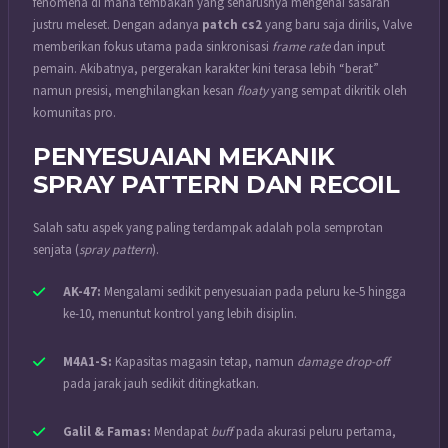
fenomena di mana tembakan yang seharusnya mengenai sasaran
justru meleset. Dengan adanya
patch cs2
yang baru saja dirilis, Valve
memberikan fokus utama pada sinkronisasi
frame rate
dan input
pemain. Akibatnya, pergerakan karakter kini terasa lebih “berat”
namun presisi, menghilangkan kesan
floaty
yang sempat dikritik oleh
komunitas pro.
PENYESUAIAN MEKANIK
SPRAY PATTERN DAN RECOIL
Salah satu aspek yang paling terdampak adalah pola semprotan
senjata (
spray pattern
).
AK-47:
Mengalami sedikit penyesuaian pada peluru ke-5 hingga
ke-10, menuntut kontrol yang lebih disiplin.
M4A1-S:
Kapasitas magasin tetap, namun
damage drop-off
pada jarak jauh sedikit ditingkatkan.
Galil & Famas:
Mendapat
buff
pada akurasi peluru pertama,