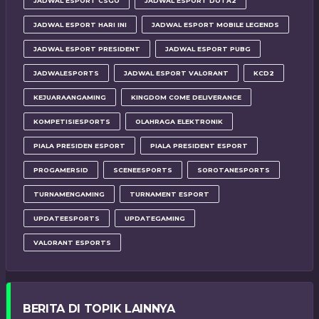
JADWAL ESPORT CSGO
JADWAL ESPORT DOTA2
JADWAL ESPORT HARI INI
JADWAL ESPORT MOBILE LEGENDS
JADWAL ESPORT PRESIDENT
JADWAL ESPORT PUBG
JADWALESPORTS
JADWAL ESPORT VALORANT
KCD2
KEJUARAANGAMING
KINGDOM COME DELIVERANCE
KOMPETISIESPORTS
OLAHRAGA ELEKTRONIK
PIALA PRESIDEN ESPORT
PIALA PRESIDENT ESPORT
PROGAMERSID
SCENEESPORTS
SOROTANESPORTS
TURNAMENGAMING
TURNAMENT ESPORT
UPDATEESPORTS
UPDATEGAMING
VALORANT ESPORTS
BERITA DI TOPIK LAINNYA