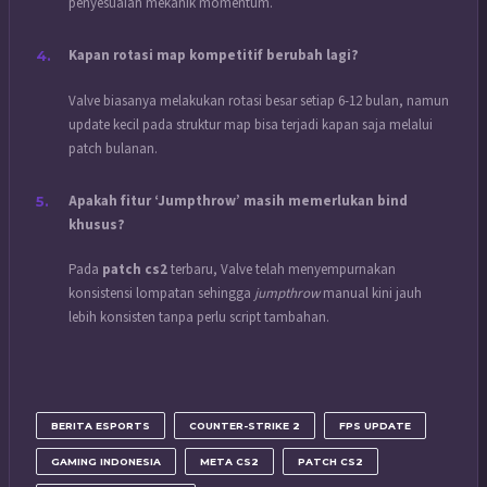
penyesuaian mekanik momentum.
Kapan rotasi map kompetitif berubah lagi?
Valve biasanya melakukan rotasi besar setiap 6-12 bulan, namun
update kecil pada struktur map bisa terjadi kapan saja melalui
patch bulanan.
Apakah fitur ‘Jumpthrow’ masih memerlukan bind
khusus?
Pada
patch cs2
terbaru, Valve telah menyempurnakan
konsistensi lompatan sehingga
jumpthrow
manual kini jauh
lebih konsisten tanpa perlu script tambahan.
BERITA ESPORTS
COUNTER-STRIKE 2
FPS UPDATE
GAMING INDONESIA
META CS2
PATCH CS2