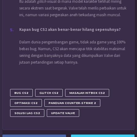
Itu adalah
glitch
visual di mana model karakter terlihat miring
secara ekstrem saat bergerak. Valve telah merilis perbaikan untuk
ini, namun variasi pergerakan aneh terkadang masih muncul.
Kapan bug CS2 akan benar-benar hilang sepenuhnya?
Dalam dunia pengembangan game, tidak ada game yang 100%
bebas bug. Namun, CS2 akan mencapai titik stabilitas maksimal
seiring dengan banyaknya data yang dikumpulkan Valve dari
jutaan pertandingan setiap harinya.
BUG CS2
GLITCH CS2
MASALAH HITBOX CS2
OPTIMASI CS2
PANDUAN COUNTER-STRIKE 2
SOLUSI LAG CS2
UPDATE VALVE