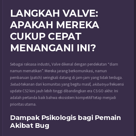
LANGKAH VALVE:
APAKAH MEREKA
CUKUP CEPAT
MENANGANI INI?
Sebagai raksasa industri, Valve dikenal dengan pendekatan “diam
namun mematikan”. Mereka jarang berkomunikasi, namun
pembaruan (patch) seringkali datang di jam-jam yang tidak terduga.
Sebab
tekanan dari komunitas yang begitu masif,
akibatnya
frekuensi
update CS2 kini jauh lebih tinggi dibandingkan era CS:GO akhir. Ini
adalah pertanda baik bahwa ekosistem kompetitif tetap menjadi
prioritas utama.
Dampak Psikologis bagi Pemain
Akibat Bug