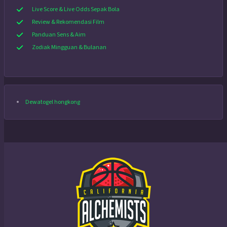
Live Score & Live Odds Sepak Bola
Review & Rekomendasi Film
Panduan Sens & Aim
Zodiak Mingguan & Bulanan
Dewatogel hongkong