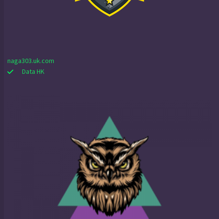
naga303.uk.com
Data HK