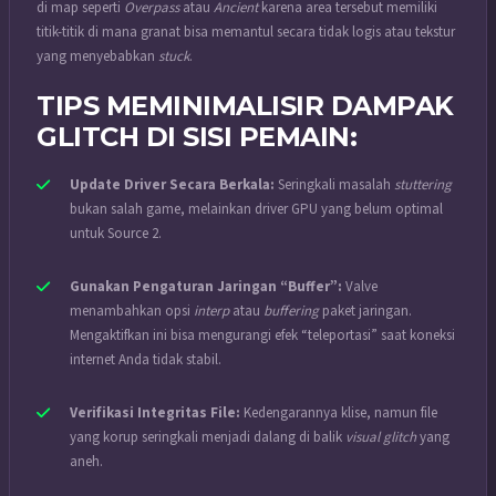
di map seperti
Overpass
atau
Ancient
karena area tersebut memiliki
titik-titik di mana granat bisa memantul secara tidak logis atau tekstur
yang menyebabkan
stuck
.
TIPS MEMINIMALISIR DAMPAK
GLITCH DI SISI PEMAIN:
Update Driver Secara Berkala:
Seringkali masalah
stuttering
bukan salah game, melainkan driver GPU yang belum optimal
untuk Source 2.
Gunakan Pengaturan Jaringan “Buffer”:
Valve
menambahkan opsi
interp
atau
buffering
paket jaringan.
Mengaktifkan ini bisa mengurangi efek “teleportasi” saat koneksi
internet Anda tidak stabil.
Verifikasi Integritas File:
Kedengarannya klise, namun file
yang korup seringkali menjadi dalang di balik
visual glitch
yang
aneh.