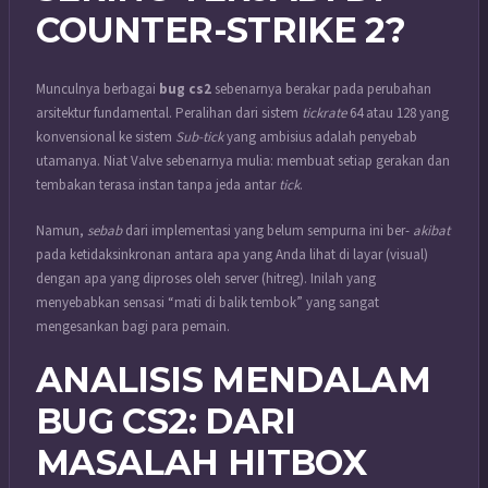
COUNTER-STRIKE 2?
Munculnya berbagai
bug cs2
sebenarnya berakar pada perubahan
arsitektur fundamental. Peralihan dari sistem
tickrate
64 atau 128 yang
konvensional ke sistem
Sub-tick
yang ambisius adalah penyebab
utamanya. Niat Valve sebenarnya mulia: membuat setiap gerakan dan
tembakan terasa instan tanpa jeda antar
tick
.
Namun,
sebab
dari implementasi yang belum sempurna ini ber-
akibat
pada ketidaksinkronan antara apa yang Anda lihat di layar (visual)
dengan apa yang diproses oleh server (hitreg). Inilah yang
menyebabkan sensasi “mati di balik tembok” yang sangat
mengesankan bagi para pemain.
ANALISIS MENDALAM
BUG CS2: DARI
MASALAH HITBOX