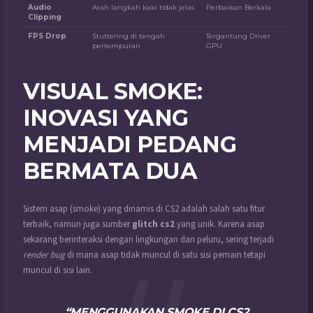
Audio
Arah langkah kaki tidak jelas
Perbaikan Berkala
Clipping
FPS Drop
Stuttering di tengah
Tergantung Driver
pertempuran
GPU
VISUAL SMOKE:
INOVASI YANG
MENJADI PEDANG
BERMATA DUA
Sistem asap (smoke) yang dinamis di CS2 adalah salah satu fitur
terbaik, namun juga sumber
glitch cs2
yang unik. Karena asap
sekarang berinteraksi dengan lingkungan dan peluru, sering terjadi
render bug
di mana asap tidak muncul di satu sisi pemain tetapi
muncul di sisi lain.
“MENGGUNAKAN SMOKE DI CS2