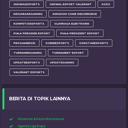
JADWALESPORTS
JADWAL ESPORT VALORANT
KCD2
KEJUARAANGAMING
KINGDOM COME DELIVERANCE
KOMPETISIESPORTS
OLAHRAGA ELEKTRONIK
PIALA PRESIDEN ESPORT
PIALA PRESIDENT ESPORT
PROGAMERSID
SCENEESPORTS
SOROTANESPORTS
TURNAMENGAMING
TURNAMENT ESPORT
UPDATEESPORTS
UPDATEGAMING
VALORANT ESPORTS
BERITA DI TOPIK LAINNYA
Klasemen & Hasil Internasional
Agenda Liga Eropa