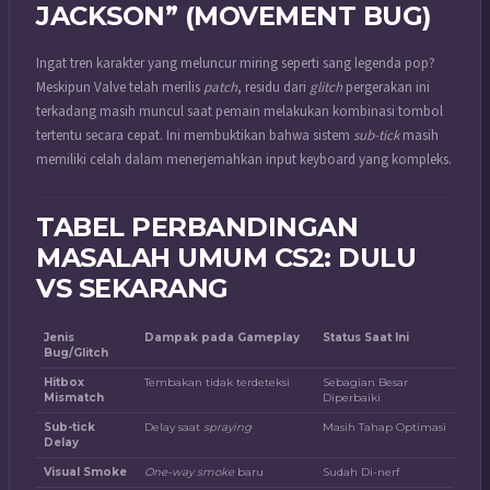
JACKSON” (MOVEMENT BUG)
Ingat tren karakter yang meluncur miring seperti sang legenda pop?
Meskipun Valve telah merilis
patch
, residu dari
glitch
pergerakan ini
terkadang masih muncul saat pemain melakukan kombinasi tombol
tertentu secara cepat. Ini membuktikan bahwa sistem
sub-tick
masih
memiliki celah dalam menerjemahkan input keyboard yang kompleks.
TABEL PERBANDINGAN
MASALAH UMUM CS2: DULU
VS SEKARANG
Jenis
Dampak pada Gameplay
Status Saat Ini
Bug/Glitch
Hitbox
Tembakan tidak terdeteksi
Sebagian Besar
Mismatch
Diperbaiki
Sub-tick
Delay saat
spraying
Masih Tahap Optimasi
Delay
Visual Smoke
One-way smoke
baru
Sudah Di-nerf