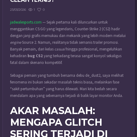
CELAH TEKNIS?
1
0
23/03/2026
jadwalesports.com
— Sejak pertama kali diluncurkan untuk
menggantikan CS:GO yang legendaris, Counter-Strike 2 (CS2) hadir
dengan janji grafis memukau dan mekanik yang lebih modern melalui
engine
Source 2. Namun, realitanya tidak semanis trailer promosi.
Banyak pemain, dari kelas
casual
hingga profesional, mengeluhkan
kehadiran
bug CS2
yang terkadang terasa sangat konyol sekaligus
fatal dalam skenario kompetitif.
Sebagai pemain yang tumbuh bersama debu de_dust2, saya melihat
fenomena ini bukan sekadar masalah teknis biasa, melainkan fase
“sakit pertumbuhan” yang harus dilewati. Mari kita bedah secara
mendalam apa yang sebenarnya terjadi di balik layar monitor Anda.
AKAR MASALAH:
MENGAPA GLITCH
SERING TERJADI DI