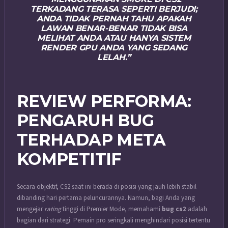
TERKADANG TERASA SEPERTI BERJUDI;
ANDA TIDAK PERNAH TAHU APAKAH
LAWAN BENAR-BENAR TIDAK BISA
MELIHAT ANDA ATAU HANYA SISTEM
RENDER GPU ANDA YANG SEDANG
LELAH.”
REVIEW PERFORMA:
PENGARUH BUG
TERHADAP META
KOMPETITIF
Secara objektif, CS2 saat ini berada di posisi yang jauh lebih stabil
dibanding hari pertama peluncurannya. Namun, bagi Anda yang
mengejar
rating
tinggi di Premier Mode, memahami
bug cs2
adalah
bagian dari strategi. Pemain pro seringkali menghindari posisi tertentu