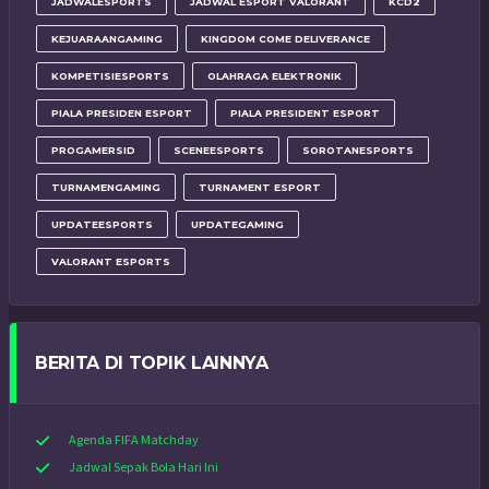
JADWALESPORTS
JADWAL ESPORT VALORANT
KCD2
KEJUARAANGAMING
KINGDOM COME DELIVERANCE
KOMPETISIESPORTS
OLAHRAGA ELEKTRONIK
PIALA PRESIDEN ESPORT
PIALA PRESIDENT ESPORT
PROGAMERSID
SCENEESPORTS
SOROTANESPORTS
TURNAMENGAMING
TURNAMENT ESPORT
UPDATEESPORTS
UPDATEGAMING
VALORANT ESPORTS
BERITA DI TOPIK LAINNYA
Agenda FIFA Matchday
Jadwal Sepak Bola Hari Ini