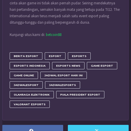
cinta akan game ini tidak akan pernah pudar. Seiring mendekatnya
hari pertandingan, semakin banyak mata yang tertuju pada TI12. The
International akan terus menjadi salah satu event esport paling
ditunggu-tunggu dan paling berpengaruh di dunia.
Kunjungi situs kami di:
betcoin88
BERITA ESPORT
ESPORT
ESPORTS
ESPORTS INDONESIA
ESPORTS NEWS
GAME ESPORT
GAME ONLINE
JADWAL ESPORT HARI INI
JADWALESPORT
JADWALESPORTS
OLAHRAGA ELEKTRONIK
PIALA PRESIDENT ESPORT
VALORANT ESPORTS