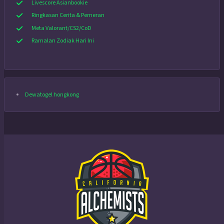
Livescore Asianbookie
Ringkasan Cerita & Pemeran
Meta Valorant/CS2/CoD
Ramalan Zodiak Hari Ini
Dewatogel hongkong