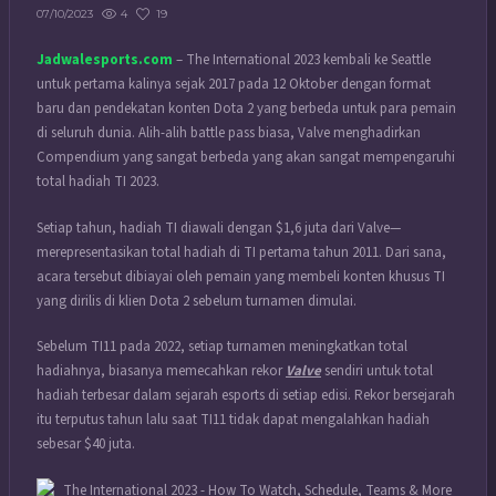
4
19
07/10/2023
Jadwalesports.com
– The International 2023 kembali ke Seattle
untuk pertama kalinya sejak 2017 pada 12 Oktober dengan format
baru dan pendekatan konten Dota 2 yang berbeda untuk para pemain
di seluruh dunia. Alih-alih battle pass biasa, Valve menghadirkan
Compendium yang sangat berbeda yang akan sangat mempengaruhi
total hadiah TI 2023.
Setiap tahun, hadiah TI diawali dengan $1,6 juta dari Valve—
merepresentasikan total hadiah di TI pertama tahun 2011. Dari sana,
acara tersebut dibiayai oleh pemain yang membeli konten khusus TI
yang dirilis di klien Dota 2 sebelum turnamen dimulai.
Sebelum TI11 pada 2022, setiap turnamen meningkatkan total
hadiahnya, biasanya memecahkan rekor
Valve
sendiri untuk total
hadiah terbesar dalam sejarah esports di setiap edisi. Rekor bersejarah
itu terputus tahun lalu saat TI11 tidak dapat mengalahkan hadiah
sebesar $40 juta.