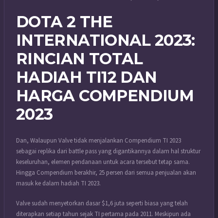
DOTA 2 THE
INTERNATIONAL 2023:
RINCIAN TOTAL
HADIAH TI12 DAN
HARGA COMPENDIUM
2023
Dan, Walaupun Valve tidak menjalankan Compendium TI 2023
sebagai replika dari battle pass yang digantikannya dalam hal struktur
keseluruhan, elemen pendanaan untuk acara tersebut tetap sama.
Hingga Compendium berakhir, 25 persen dari semua penjualan akan
masuk ke dalam hadiah TI 2023.
Valve sudah menyetorkan dasar $1,6 juta seperti biasa yang telah
diterapkan setiap tahun sejak TI pertama pada 2011. Meskipun ada