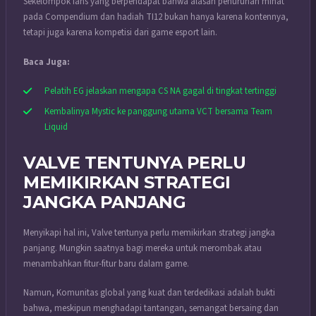
Sekelompok fans yang berpendapat bahwa alasan penurunan minat
pada Compendium dan hadiah TI12 bukan hanya karena kontennya,
tetapi juga karena kompetisi dari game esport lain.
Baca Juga:
Pelatih EG jelaskan mengapa CS NA gagal di tingkat tertinggi
Kembalinya Mystic ke panggung utama VCT bersama Team
Liquid
VALVE TENTUNYA PERLU
MEMIKIRKAN STRATEGI
JANGKA PANJANG
Menyikapi hal ini, Valve tentunya perlu memikirkan strategi jangka
panjang. Mungkin saatnya bagi mereka untuk merombak atau
menambahkan fitur-fitur baru dalam game.
Namun, Komunitas global yang kuat dan terdedikasi adalah bukti
bahwa, meskipun menghadapi tantangan, semangat bersaing dan