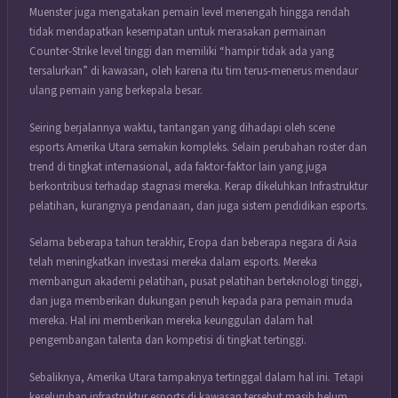
Muenster juga mengatakan pemain level menengah hingga rendah
tidak mendapatkan kesempatan untuk merasakan permainan
Counter-Strike level tinggi dan memiliki “hampir tidak ada yang
tersalurkan” di kawasan, oleh karena itu tim terus-menerus mendaur
ulang pemain yang berkepala besar.
Seiring berjalannya waktu, tantangan yang dihadapi oleh scene
esports Amerika Utara semakin kompleks. Selain perubahan roster dan
trend di tingkat internasional, ada faktor-faktor lain yang juga
berkontribusi terhadap stagnasi mereka. Kerap dikeluhkan Infrastruktur
pelatihan, kurangnya pendanaan, dan juga sistem pendidikan esports.
Selama beberapa tahun terakhir, Eropa dan beberapa negara di Asia
telah meningkatkan investasi mereka dalam esports. Mereka
membangun akademi pelatihan, pusat pelatihan berteknologi tinggi,
dan juga memberikan dukungan penuh kepada para pemain muda
mereka. Hal ini memberikan mereka keunggulan dalam hal
pengembangan talenta dan kompetisi di tingkat tertinggi.
Sebaliknya, Amerika Utara tampaknya tertinggal dalam hal ini. Tetapi
keseluruhan infrastruktur esports di kawasan tersebut masih belum