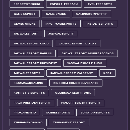
ESPORTSTERKINI
ESPORT TERBARU
EVENTESPORTS
GAME ESPORT
GAME ONLINE
GAMINGKOMPETITIF
GEMES ONLINE
INFORMASIESPORTS
INSIDERESPORTS
JADWALESPORT
JADWAL ESPORT
JADWAL ESPORT CSGO
JADWAL ESPORT DOTA2
JADWAL ESPORT HARI INI
JADWAL ESPORT MOBILE LEGENDS
JADWAL ESPORT PRESIDENT
JADWAL ESPORT PUBG
JADWALESPORTS
JADWAL ESPORT VALORANT
KCD2
KEJUARAANGAMING
KINGDOM COME DELIVERANCE
KOMPETISIESPORTS
OLAHRAGA ELEKTRONIK
PIALA PRESIDEN ESPORT
PIALA PRESIDENT ESPORT
PROGAMERSID
SCENEESPORTS
SOROTANESPORTS
TURNAMENGAMING
TURNAMENT ESPORT