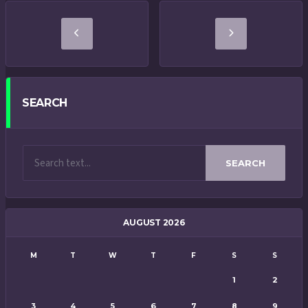
SEARCH
SEARCH
AUGUST 2026
M
T
W
T
F
S
S
1
2
3
4
5
6
7
8
9