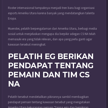
Roster internasional tampaknya menjadi tren baru bagi organisasi
esports Amerika Utara karena banyak yang mendatangkan talenta
Eropa.
Muenster, pelatih berpengalaman dari Amerika Utara, berbagi media
sosial untuk menjelaskan mengapa dia berpikir adegan CS NA telah
memasuki era yang tidak relevan, dan apa yang perlu ganti agar
kawasan tersebut meningkat.
PELATIH EG BERIKAN
PENDAPAT TENTANG
PEMAIN DAN TIM CS
NA
Pelatih tersebut mendetailkan pikirannya sambil membagikan
pendapat pemain tentang kawasan tersebut yang mengatakan
Amerika Utara kekurangan pemain “tanpa ego dan berpikiran