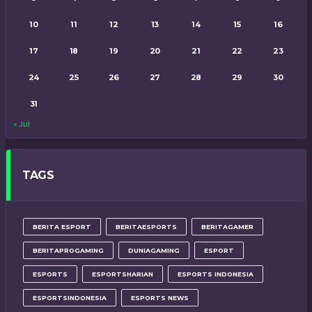
10
11
12
13
14
15
16
17
18
19
20
21
22
23
24
25
26
27
28
29
30
31
« Jul
TAGS
BERITA ESPORT
BERITAESPORTS
BERITAGAMER
BERITAPROGAMING
DUNIAGAMING
ESPORT
ESPORTS
ESPORTSHARIAN
ESPORTS INDONESIA
ESPORTSINDONESIA
ESPORTS NEWS