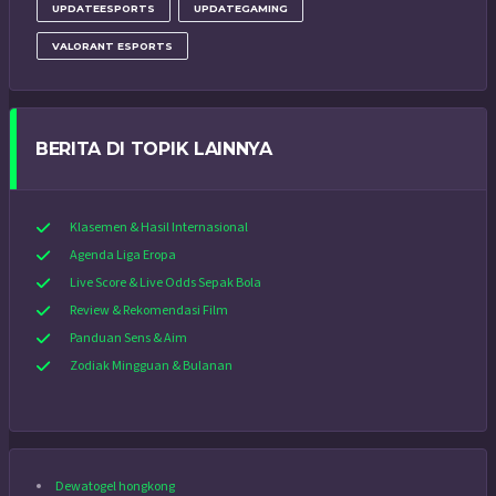
UPDATEESPORTS
UPDATEGAMING
VALORANT ESPORTS
BERITA DI TOPIK LAINNYA
Klasemen & Hasil Internasional
Agenda Liga Eropa
Live Score & Live Odds Sepak Bola
Review & Rekomendasi Film
Panduan Sens & Aim
Zodiak Mingguan & Bulanan
Dewatogel hongkong