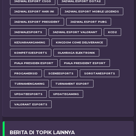
JADWAL ESPORT CSGO
JADWAL ESPORT DOTA2
JADWAL ESPORT HARI INI
JADWAL ESPORT MOBILE LEGENDS
JADWAL ESPORT PRESIDENT
JADWAL ESPORT PUBG
JADWALESPORTS
JADWAL ESPORT VALORANT
KCD2
KEJUARAANGAMING
KINGDOM COME DELIVERANCE
KOMPETISIESPORTS
OLAHRAGA ELEKTRONIK
PIALA PRESIDEN ESPORT
PIALA PRESIDENT ESPORT
PROGAMERSID
SCENEESPORTS
SOROTANESPORTS
TURNAMENGAMING
TURNAMENT ESPORT
UPDATEESPORTS
UPDATEGAMING
VALORANT ESPORTS
BERITA DI TOPIK LAINNYA