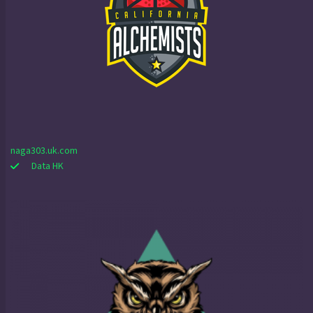
naga303.uk.com
Data HK