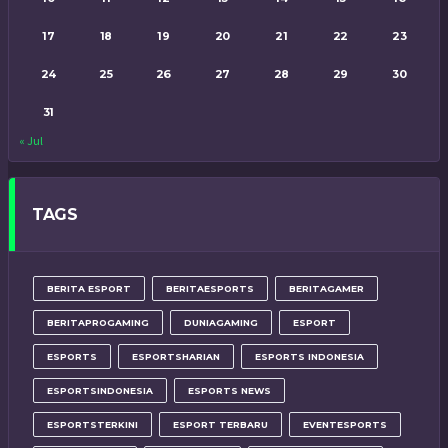
17
18
19
20
21
22
23
24
25
26
27
28
29
30
31
« Jul
TAGS
BERITA ESPORT
BERITAESPORTS
BERITAGAMER
BERITAPROGAMING
DUNIAGAMING
ESPORT
ESPORTS
ESPORTSHARIAN
ESPORTS INDONESIA
ESPORTSINDONESIA
ESPORTS NEWS
ESPORTSTERKINI
ESPORT TERBARU
EVENTESPORTS