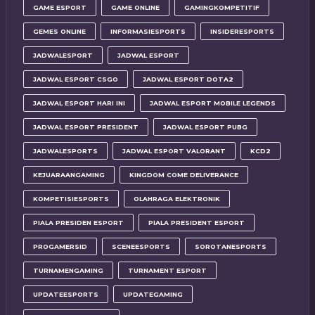
GAME ESPORT
GAME ONLINE
GAMINGKOMPETITIF
GEMES ONLINE
INFORMASIESPORTS
INSIDERESPORTS
JADWALESPORT
JADWAL ESPORT
JADWAL ESPORT CSGO
JADWAL ESPORT DOTA2
JADWAL ESPORT HARI INI
JADWAL ESPORT MOBILE LEGENDS
JADWAL ESPORT PRESIDENT
JADWAL ESPORT PUBG
JADWALESPORTS
JADWAL ESPORT VALORANT
KCD2
KEJUARAANGAMING
KINGDOM COME DELIVERANCE
KOMPETISIESPORTS
OLAHRAGA ELEKTRONIK
PIALA PRESIDEN ESPORT
PIALA PRESIDENT ESPORT
PROGAMERSID
SCENEESPORTS
SOROTANESPORTS
TURNAMENGAMING
TURNAMENT ESPORT
UPDATEESPORTS
UPDATEGAMING