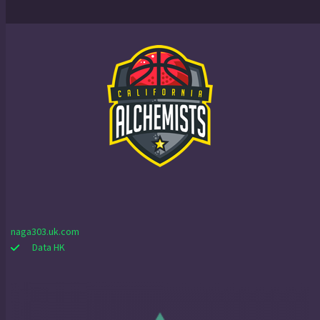
naga303.uk.com
Data HK