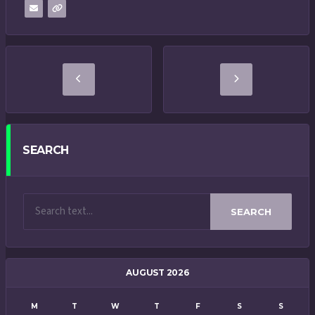
SEARCH
SEARCH
AUGUST 2026
M
T
W
T
F
S
S