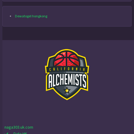
Dewatogel hongkong
naga303.uk.com