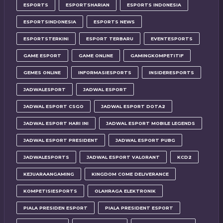
ESPORTS
ESPORTSHARIAN
ESPORTS INDONESIA
ESPORTSINDONESIA
ESPORTS NEWS
ESPORTSTERKINI
ESPORT TERBARU
EVENTESPORTS
GAME ESPORT
GAME ONLINE
GAMINGKOMPETITIF
GEMES ONLINE
INFORMASIESPORTS
INSIDERESPORTS
JADWALESPORT
JADWAL ESPORT
JADWAL ESPORT CSGO
JADWAL ESPORT DOTA2
JADWAL ESPORT HARI INI
JADWAL ESPORT MOBILE LEGENDS
JADWAL ESPORT PRESIDENT
JADWAL ESPORT PUBG
JADWALESPORTS
JADWAL ESPORT VALORANT
KCD2
KEJUARAANGAMING
KINGDOM COME DELIVERANCE
KOMPETISIESPORTS
OLAHRAGA ELEKTRONIK
PIALA PRESIDEN ESPORT
PIALA PRESIDENT ESPORT