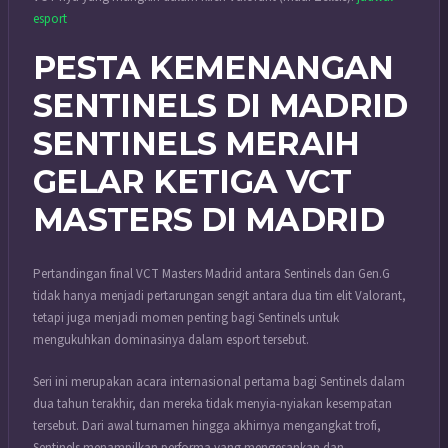
esport
PESTA KEMENANGAN
SENTINELS DI MADRID
SENTINELS MERAIH
GELAR KETIGA VCT
MASTERS DI MADRID
Pertandingan final VCT Masters Madrid antara Sentinels dan Gen.G
tidak hanya menjadi pertarungan sengit antara dua tim elit Valorant,
tetapi juga menjadi momen penting bagi Sentinels untuk
mengukuhkan dominasinya dalam esport tersebut.
Seri ini merupakan acara internasional pertama bagi Sentinels dalam
dua tahun terakhir, dan mereka tidak menyia-nyiakan kesempatan
tersebut. Dari awal turnamen hingga akhirnya mengangkat trofi,
Sentinels menampilkan performa yang mengesankan dan