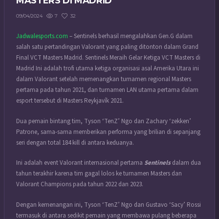
MASTERS DI MADRID
7
32
09/04/2024
Jadwalesports.com
– Sentinels berhasil mengalahkan Gen.G dalam
salah satu pertandingan Valorant yang paling ditonton dalam Grand
Final VCT Masters Madrid. Sentinels Meraih Gelar Ketiga VCT Masters di
Madrid Ini adalah trofi utama ketiga organisasi asal Amerika Utara ini
dalam Valorant setelah memenangkan turnamen regional Masters
pertama pada tahun 2021, dan turnamen LAN utama pertama dalam
esport tersebut di Masters Reykjavík 2021.
Dua pemain bintang tim, Tyson ‘TenZ’ Ngo dan Zachary ‘zekken’
Patrone, sama-sama memberikan performa yang brilian di sepanjang
seri dengan total 184 kill di antara keduanya.
Ini adalah event Valorant internasional pertama
Sentinels
dalam dua
tahun terakhir karena tim gagal lolos ke turnamen Masters dan
Valorant Champions pada tahun 2022 dan 2023.
Dengan kemenangan ini, Tyson ‘TenZ’ Ngo dan Gustavo ‘Sacy’ Rossi
termasuk di antara sedikit pemain yang membawa pulang beberapa