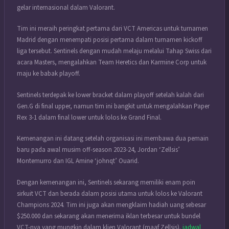
gelar internasional dalam Valorant.
Tim ini meraih peringkat pertama dari VCT Americas untuk turnamen
Madrid dengan menempati posisi pertama dalam turnamen kickoff
liga tersebut. Sentinels dengan mudah melaju melalui Tahap Swiss dari
acara Masters, mengalahkan Team Heretics dan Karmine Corp untuk
maju ke babak playoff.
Sentinels terdepak ke lower bracket dalam playoff setelah kalah dari
Gen.G di final upper, namun tim ini bangkit untuk mengalahkan Paper
Rex 3-1 dalam final lower untuk lolos ke Grand Final.
Kemenangan ini datang setelah organisasi ini membawa dua pemain
baru pada awal musim off-season 2023-24, Jordan ‘Zellsis’
Montemurro dan IGL Amine ‘johnqt’ Ouarid.
Dengan kemenangan ini, Sentinels sekarang memiliki enam poin
sirkuit VCT dan berada dalam posisi utama untuk lolos ke Valorant
Champions 2024. Tim ini juga akan mengklaim hadiah uang sebesar
$250.000 dan sekarang akan menerima iklan terbesar untuk bundel
VCT-nya yang mungkin dalam klien Valorant (maaf Zellsis).
jadwal