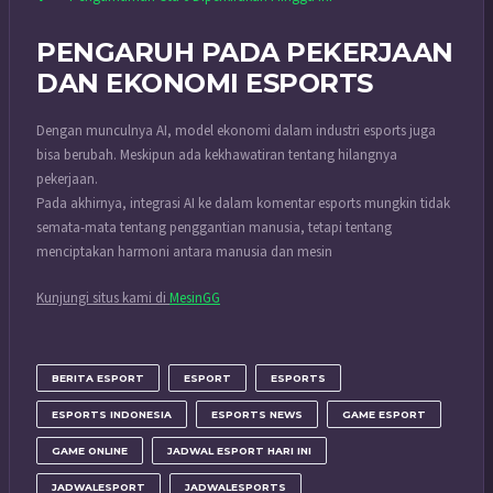
PENGARUH PADA PEKERJAAN
DAN EKONOMI ESPORTS
Dengan munculnya AI, model ekonomi dalam industri esports juga
bisa berubah. Meskipun ada kekhawatiran tentang hilangnya
pekerjaan.
Pada akhirnya, integrasi AI ke dalam komentar esports mungkin tidak
semata-mata tentang penggantian manusia, tetapi tentang
menciptakan harmoni antara manusia dan mesin
Kunjungi situs kami di
MesinGG
BERITA ESPORT
ESPORT
ESPORTS
ESPORTS INDONESIA
ESPORTS NEWS
GAME ESPORT
GAME ONLINE
JADWAL ESPORT HARI INI
JADWALESPORT
JADWALESPORTS