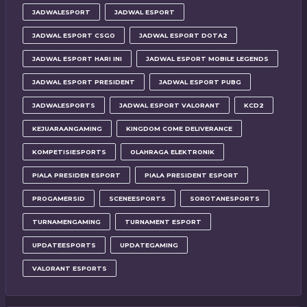
JADWALESPORT
JADWAL ESPORT
JADWAL ESPORT CSGO
JADWAL ESPORT DOTA2
JADWAL ESPORT HARI INI
JADWAL ESPORT MOBILE LEGENDS
JADWAL ESPORT PRESIDENT
JADWAL ESPORT PUBG
JADWALESPORTS
JADWAL ESPORT VALORANT
KCD2
KEJUARAANGAMING
KINGDOM COME DELIVERANCE
KOMPETISIESPORTS
OLAHRAGA ELEKTRONIK
PIALA PRESIDEN ESPORT
PIALA PRESIDENT ESPORT
PROGAMERSID
SCENEESPORTS
SOROTANESPORTS
TURNAMENGAMING
TURNAMENT ESPORT
UPDATEESPORTS
UPDATEGAMING
VALORANT ESPORTS