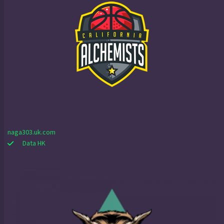
naga303.uk.com
Data HK