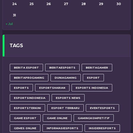
24
25
26
27
28
29
30
31
« Jul
TAGS
BERITA ESPORT
BERITAESPORTS
BERITAGAMER
BERITAPROGAMING
DUNIAGAMING
ESPORT
ESPORTS
ESPORTSHARIAN
ESPORTS INDONESIA
ESPORTSINDONESIA
ESPORTS NEWS
ESPORTSTERKINI
ESPORT TERBARU
EVENTESPORTS
GAME ESPORT
GAME ONLINE
GAMINGKOMPETITIF
GEMES ONLINE
INFORMASIESPORTS
INSIDERESPORTS