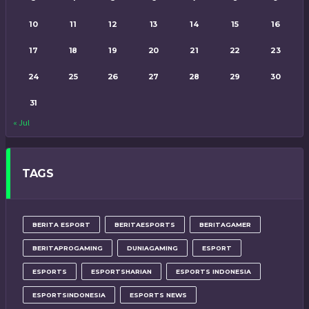
10
11
12
13
14
15
16
17
18
19
20
21
22
23
24
25
26
27
28
29
30
31
« Jul
TAGS
BERITA ESPORT
BERITAESPORTS
BERITAGAMER
BERITAPROGAMING
DUNIAGAMING
ESPORT
ESPORTS
ESPORTSHARIAN
ESPORTS INDONESIA
ESPORTSINDONESIA
ESPORTS NEWS