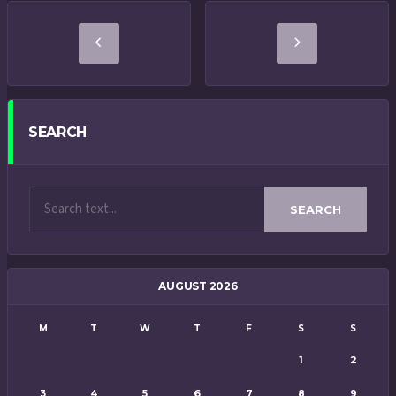
SEARCH
SEARCH
AUGUST 2026
M
T
W
T
F
S
S
1
2
3
4
5
6
7
8
9