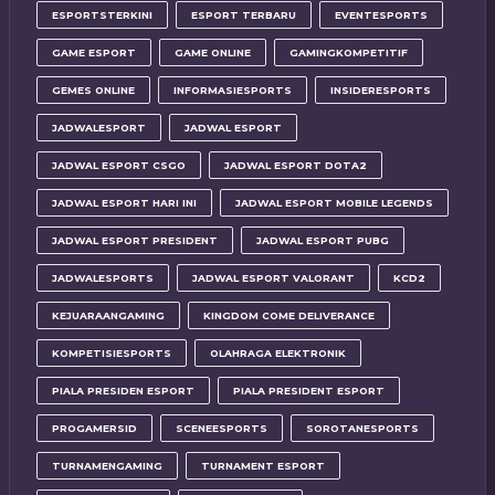
ESPORTSTERKINI
ESPORT TERBARU
EVENTESPORTS
GAME ESPORT
GAME ONLINE
GAMINGKOMPETITIF
GEMES ONLINE
INFORMASIESPORTS
INSIDERESPORTS
JADWALESPORT
JADWAL ESPORT
JADWAL ESPORT CSGO
JADWAL ESPORT DOTA2
JADWAL ESPORT HARI INI
JADWAL ESPORT MOBILE LEGENDS
JADWAL ESPORT PRESIDENT
JADWAL ESPORT PUBG
JADWALESPORTS
JADWAL ESPORT VALORANT
KCD2
KEJUARAANGAMING
KINGDOM COME DELIVERANCE
KOMPETISIESPORTS
OLAHRAGA ELEKTRONIK
PIALA PRESIDEN ESPORT
PIALA PRESIDENT ESPORT
PROGAMERSID
SCENEESPORTS
SOROTANESPORTS
TURNAMENGAMING
TURNAMENT ESPORT