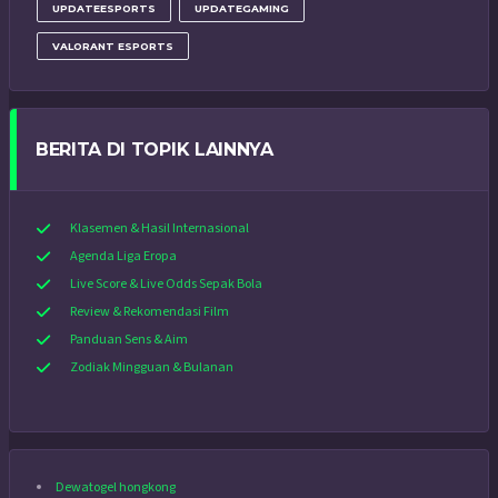
UPDATEESPORTS
UPDATEGAMING
VALORANT ESPORTS
BERITA DI TOPIK LAINNYA
Klasemen & Hasil Internasional
Agenda Liga Eropa
Live Score & Live Odds Sepak Bola
Review & Rekomendasi Film
Panduan Sens & Aim
Zodiak Mingguan & Bulanan
Dewatogel hongkong