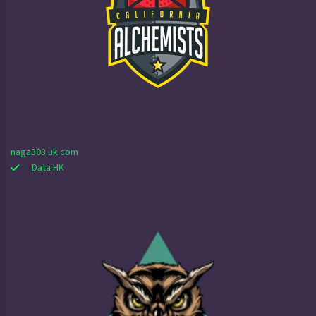
naga303.uk.com
Data HK