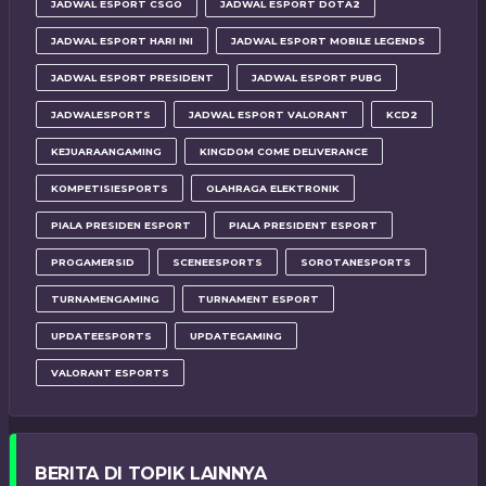
JADWAL ESPORT CSGO
JADWAL ESPORT DOTA2
JADWAL ESPORT HARI INI
JADWAL ESPORT MOBILE LEGENDS
JADWAL ESPORT PRESIDENT
JADWAL ESPORT PUBG
JADWALESPORTS
JADWAL ESPORT VALORANT
KCD2
KEJUARAANGAMING
KINGDOM COME DELIVERANCE
KOMPETISIESPORTS
OLAHRAGA ELEKTRONIK
PIALA PRESIDEN ESPORT
PIALA PRESIDENT ESPORT
PROGAMERSID
SCENEESPORTS
SOROTANESPORTS
TURNAMENGAMING
TURNAMENT ESPORT
UPDATEESPORTS
UPDATEGAMING
VALORANT ESPORTS
BERITA DI TOPIK LAINNYA