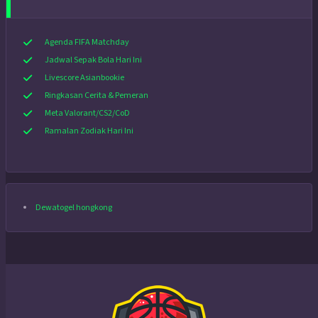
Agenda FIFA Matchday
Jadwal Sepak Bola Hari Ini
Livescore Asianbookie
Ringkasan Cerita & Pemeran
Meta Valorant/CS2/CoD
Ramalan Zodiak Hari Ini
Dewatogel hongkong