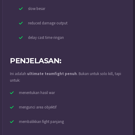
slow besar
reduced damage output
delay cast time ringan
PENJELASAN:
Ini adalah
ultimate teamfight penuh
. Bukan untuk solo kill, tapi
untuk:
menentukan hasil war
mengunci area objektif
membalikkan fight panjang