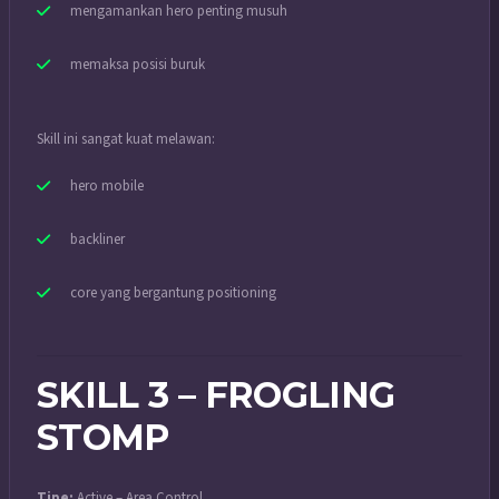
mengamankan hero penting musuh
memaksa posisi buruk
Skill ini sangat kuat melawan:
hero mobile
backliner
core yang bergantung positioning
SKILL 3 – FROGLING
STOMP
Tipe:
Active – Area Control