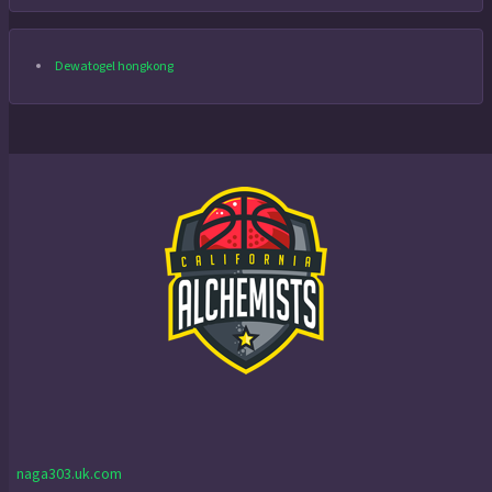
Dewatogel hongkong
naga303.uk.com