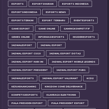
ESPORTS
ESPORTSHARIAN
ESPORTS INDONESIA
ESPORTSINDONESIA
ESPORTS NEWS
ESPORTSTERKINI
ESPORT TERBARU
EVENTESPORTS
GAME ESPORT
GAME ONLINE
GAMINGKOMPETITIF
GEMES ONLINE
INFORMASIESPORTS
INSIDERESPORTS
JADWALESPORT
JADWAL ESPORT
JADWAL ESPORT CSGO
JADWAL ESPORT DOTA2
JADWAL ESPORT HARI INI
JADWAL ESPORT MOBILE LEGENDS
JADWAL ESPORT PRESIDENT
JADWAL ESPORT PUBG
JADWALESPORTS
JADWAL ESPORT VALORANT
KCD2
KEJUARAANGAMING
KINGDOM COME DELIVERANCE
KOMPETISIESPORTS
OLAHRAGA ELEKTRONIK
PIALA PRESIDEN ESPORT
PIALA PRESIDENT ESPORT