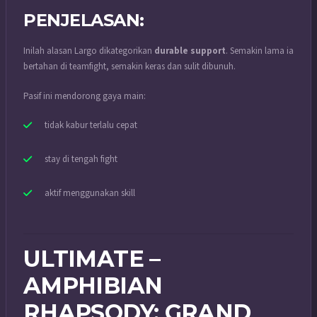
PENJELASAN:
Inilah alasan Largo dikategorikan
durable support
. Semakin lama ia
bertahan di teamfight, semakin keras dan sulit dibunuh.
Pasif ini mendorong gaya main:
tidak kabur terlalu cepat
stay di tengah fight
aktif menggunakan skill
ULTIMATE –
AMPHIBIAN
RHAPSODY: GRAND