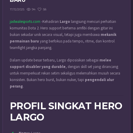
BARU
94
58
17/12/2025
jadwalesports.com
-Kehadiran
Largo
langsung mencuri perhatian
komunitas Dota 2. Hero support bertema amfibi dengan gitar ini
bukan sekadar unik secara visual, tetapi juga membawa
mekanik
permainan baru
yang berfokus pada tempo, ritme, dan kontrol
teamfight jangka panjang.
Dalam update besar terbaru, Largo diposisikan sebagai
melee
support disabler yang durable
, dengan skill set yang dirancang
untuk memperkuat rekan setim sekaligus melemahkan musuh secara
konsisten. Bukan hero burst, bukan nuker, tapi
pengendali alur
perang
.
PROFIL SINGKAT HERO
LARGO