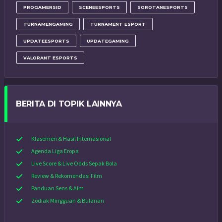
PROGAMERSID
SCENEESPORTS
SOROTANESPORTS
TURNAMENGAMING
TURNAMENT ESPORT
UPDATEESPORTS
UPDATEGAMING
VALORANT ESPORTS
BERITA DI TOPIK LAINNYA
Klasemen & Hasil Internasional
Agenda Liga Eropa
Live Score & Live Odds Sepak Bola
Review & Rekomendasi Film
Panduan Sens & Aim
Zodiak Mingguan & Bulanan