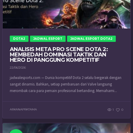
DOTA2
JADWAL ESPORT
JADWAL ESPORT DOTA2
ANALISIS META PRO SCENE DOTA 2:
MEMBEDAH DOMINASI TAKTIK DAN
HERO DI PANGGUNG KOMPETITIF
22/06/2026
jadwalesports.com — Dunia kompetitif Dota 2 selalu bergerak dengan
sangat dinamis. Bahkan, setiap pembaruan dari Valve langsung
merombak cara para pemain profesional bertanding. Memahami...
ARKANAPRATAMA
1
0