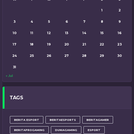
1
2
3
4
5
6
7
8
9
10
11
12
13
14
15
16
17
18
19
20
21
22
23
24
25
26
27
28
29
30
31
« Jul
TAGS
BERITA ESPORT
BERITAESPORTS
BERITAGAMER
BERITAPROGAMING
DUNIAGAMING
ESPORT