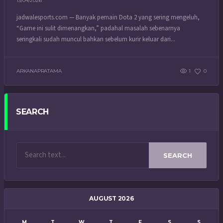
13/04/2026
jadwalesports.com — Banyak pemain Dota 2 yang sering mengeluh,
“Game ini sulit dimenangkan,” padahal masalah sebenarnya
seringkali sudah muncul bahkan sebelum kurir keluar dari...
ARKANAPRATAMA
1
0
SEARCH
SEARCH
AUGUST 2026
M
T
W
T
F
S
S