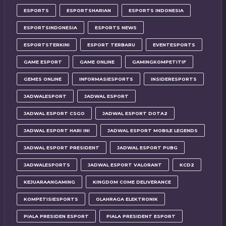
ESPORTS
ESPORTSHARIAN
ESPORTS INDONESIA
ESPORTSINDONESIA
ESPORTS NEWS
ESPORTSTERKINI
ESPORT TERBARU
EVENTESPORTS
GAME ESPORT
GAME ONLINE
GAMINGKOMPETITIF
GEMES ONLINE
INFORMASIESPORTS
INSIDERESPORTS
JADWALESPORT
JADWAL ESPORT
JADWAL ESPORT CSGO
JADWAL ESPORT DOTA2
JADWAL ESPORT HARI INI
JADWAL ESPORT MOBILE LEGENDS
JADWAL ESPORT PRESIDENT
JADWAL ESPORT PUBG
JADWALESPORTS
JADWAL ESPORT VALORANT
KCD2
KEJUARAANGAMING
KINGDOM COME DELIVERANCE
KOMPETISIESPORTS
OLAHRAGA ELEKTRONIK
PIALA PRESIDEN ESPORT
PIALA PRESIDENT ESPORT