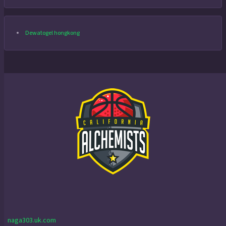
Dewatogel hongkong
naga303.uk.com