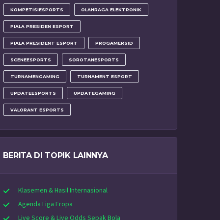
KOMPETISIESPORTS
OLAHRAGA ELEKTRONIK
PIALA PRESIDEN ESPORT
PIALA PRESIDENT ESPORT
PROGAMERSID
SCENEESPORTS
SOROTANESPORTS
TURNAMENGAMING
TURNAMENT ESPORT
UPDATEESPORTS
UPDATEGAMING
VALORANT ESPORTS
BERITA DI TOPIK LAINNYA
Klasemen & Hasil Internasional
Agenda Liga Eropa
Live Score & Live Odds Sepak Bola