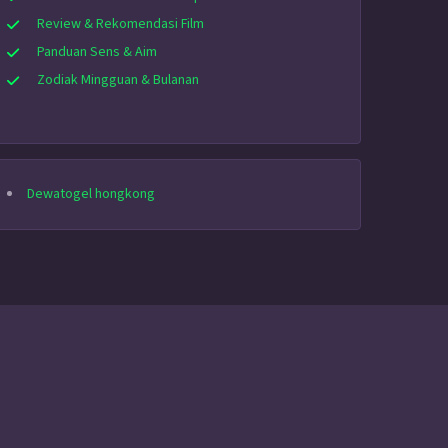
Review & Rekomendasi Film
Panduan Sens & Aim
Zodiak Mingguan & Bulanan
Dewatogel hongkong