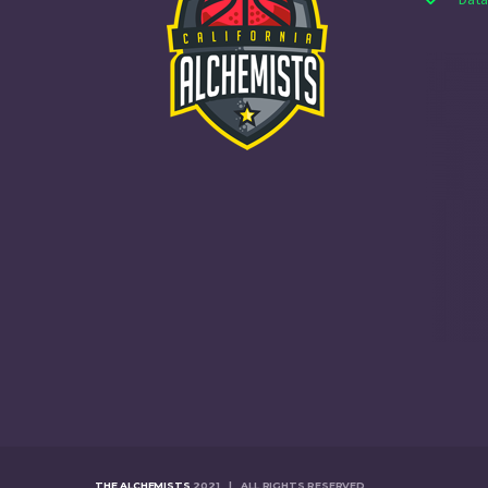
THE ALCHEMISTS
2021 | ALL RIGHTS RESERVED