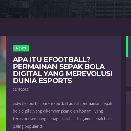
NEWS
APA ITU EFOOTBALL?
PERMAINAN SEPAK BOLA
DIGITAL YANG MEREVOLUSI
DUNIA ESPORTS
28/11/2025
jadwalesports.com – eFootball adalah permainan sepak
bola digital yang dikembangkan oleh Konami, yang
terus berkembang sebagai salah satu game sepak bola
paling populer di...