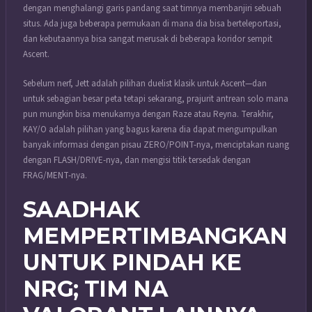
dengan menghalangi garis pandang saat timnya membanjiri sebuah
situs. Ada juga beberapa permukaan di mana dia bisa berteleportasi,
dan kebutaannya bisa sangat merusak di beberapa koridor sempit
Ascent.
Sebelum nerf, Jett adalah pilihan duelist klasik untuk Ascent—dan
untuk sebagian besar peta tetapi sekarang, prajurit antrean solo mana
pun mungkin bisa menukarnya dengan Raze atau Reyna. Terakhir,
KAY/O adalah pilihan yang bagus karena dia dapat mengumpulkan
banyak informasi dengan pisau ZERO/POINT-nya, menciptakan ruang
dengan FLASH/DRIVE-nya, dan mengisi titik tersedak dengan
FRAG/MENT-nya.
SAADHAK
MEMPERTIMBANGKAN
UNTUK PINDAH KE
NRG; TIM NA