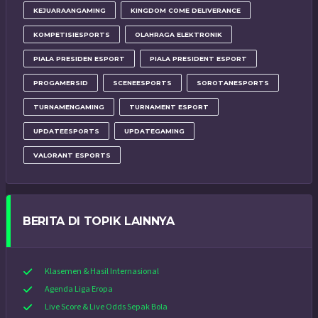
KEJUARAANGAMING
KINGDOM COME DELIVERANCE
KOMPETISIESPORTS
OLAHRAGA ELEKTRONIK
PIALA PRESIDEN ESPORT
PIALA PRESIDENT ESPORT
PROGAMERSID
SCENEESPORTS
SOROTANESPORTS
TURNAMENGAMING
TURNAMENT ESPORT
UPDATEESPORTS
UPDATEGAMING
VALORANT ESPORTS
BERITA DI TOPIK LAINNYA
Klasemen & Hasil Internasional
Agenda Liga Eropa
Live Score & Live Odds Sepak Bola