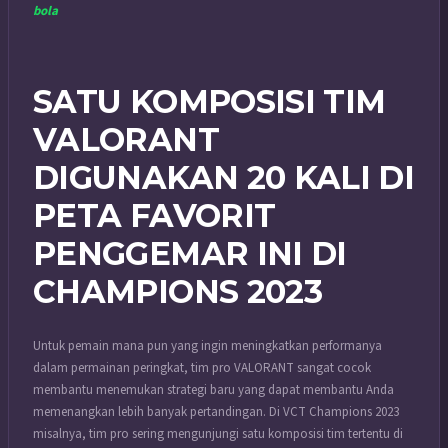
bola
SATU KOMPOSISI TIM
VALORANT
DIGUNAKAN 20 KALI DI
PETA FAVORIT
PENGGEMAR INI DI
CHAMPIONS 2023
Untuk pemain mana pun yang ingin meningkatkan performanya
dalam permainan peringkat, tim pro VALORANT sangat cocok
membantu menemukan strategi baru yang dapat membantu Anda
memenangkan lebih banyak pertandingan. Di VCT Champions 2023
misalnya, tim pro sering mengunjungi satu komposisi tim tertentu di