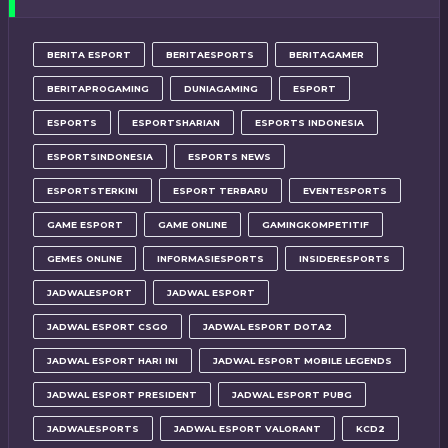
BERITA ESPORT
BERITAESPORTS
BERITAGAMER
BERITAPROGAMING
DUNIAGAMING
ESPORT
ESPORTS
ESPORTSHARIAN
ESPORTS INDONESIA
ESPORTSINDONESIA
ESPORTS NEWS
ESPORTSTERKINI
ESPORT TERBARU
EVENTESPORTS
GAME ESPORT
GAME ONLINE
GAMINGKOMPETITIF
GEMES ONLINE
INFORMASIESPORTS
INSIDERESPORTS
JADWALESPORT
JADWAL ESPORT
JADWAL ESPORT CSGO
JADWAL ESPORT DOTA2
JADWAL ESPORT HARI INI
JADWAL ESPORT MOBILE LEGENDS
JADWAL ESPORT PRESIDENT
JADWAL ESPORT PUBG
JADWALESPORTS
JADWAL ESPORT VALORANT
KCD2