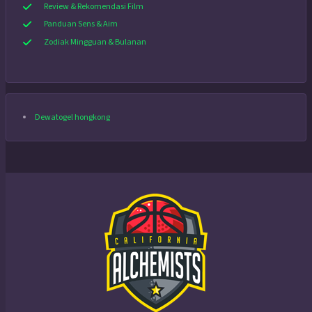
Review & Rekomendasi Film
Panduan Sens & Aim
Zodiak Mingguan & Bulanan
Dewatogel hongkong