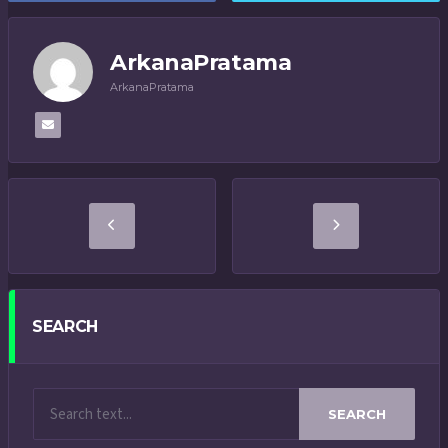
ArkanaPratama
ArkanaPratama
SEARCH
SEARCH