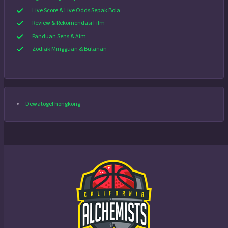
Live Score & Live Odds Sepak Bola
Review & Rekomendasi Film
Panduan Sens & Aim
Zodiak Mingguan & Bulanan
Dewatogel hongkong