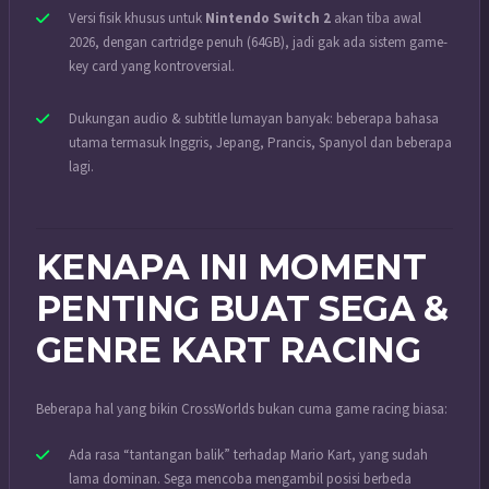
Versi fisik khusus untuk
Nintendo Switch 2
akan tiba awal
2026, dengan cartridge penuh (64GB), jadi gak ada sistem game-
key card yang kontroversial.
Dukungan audio & subtitle lumayan banyak: beberapa bahasa
utama termasuk Inggris, Jepang, Prancis, Spanyol dan beberapa
lagi.
KENAPA INI MOMENT
PENTING BUAT SEGA &
GENRE KART RACING
Beberapa hal yang bikin CrossWorlds bukan cuma game racing biasa:
Ada rasa “tantangan balik” terhadap Mario Kart, yang sudah
lama dominan. Sega mencoba mengambil posisi berbeda