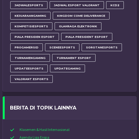
JADWALESPORTS
JADWAL ESPORT VALORANT
KCD2
KEJUARAANGAMING
KINGDOM COME DELIVERANCE
KOMPETISIESPORTS
OLAHRAGA ELEKTRONIK
PIALA PRESIDEN ESPORT
PIALA PRESIDENT ESPORT
PROGAMERSID
SCENEESPORTS
SOROTANESPORTS
TURNAMENGAMING
TURNAMENT ESPORT
UPDATEESPORTS
UPDATEGAMING
VALORANT ESPORTS
BERITA DI TOPIK LAINNYA
Klasemen & Hasil Internasional
Agenda Liga Eropa