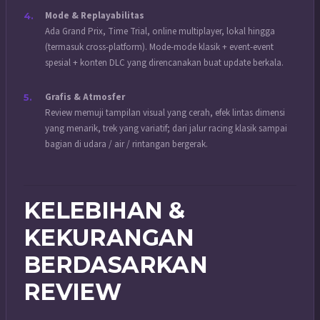
Mode & Replayabilitas
Ada Grand Prix, Time Trial, online multiplayer, lokal hingga
(termasuk cross-platform). Mode-mode klasik + event-event
spesial + konten DLC yang direncanakan buat update berkala.
Grafis & Atmosfer
Review memuji tampilan visual yang cerah, efek lintas dimensi
yang menarik, trek yang variatif; dari jalur racing klasik sampai
bagian di udara / air / rintangan bergerak.
KELEBIHAN &
KEKURANGAN
BERDASARKAN
REVIEW