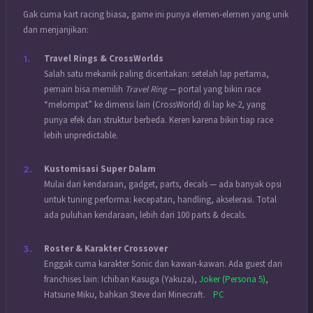
Gak cuma kart racing biasa, game ini punya elemen-elemen yang unik
dan menjanjikan:
Travel Rings & CrossWorlds
Salah satu mekanik paling diceritakan: setelah lap pertama,
pemain bisa memilih
Travel Ring
— portal yang bikin race
“melompat” ke dimensi lain (CrossWorld) di lap ke-2, yang
punya efek dan struktur berbeda. Keren karena bikin tiap race
lebih unpredictable.
Kustomisasi Super Dalam
Mulai dari kendaraan, gadget, parts, decals — ada banyak opsi
untuk tuning performa: kecepatan, handling, akselerasi. Total
ada puluhan kendaraan, lebih dari 100 parts & decals.
Roster & Karakter Crossover
Enggak cuma karakter Sonic dan kawan-kawan. Ada guest dari
franchises lain: Ichiban Kasuga (Yakuza),
Joker (Persona 5)
,
Hatsune Miku, bahkan Steve dari Minecraft.
PC