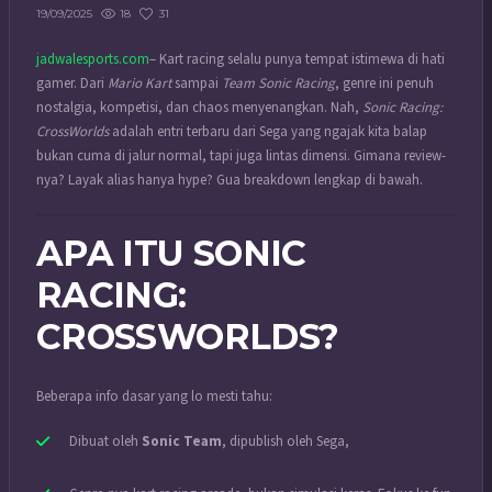
18
31
19/09/2025
jadwalesports.com
– Kart racing selalu punya tempat istimewa di hati
gamer. Dari
Mario Kart
sampai
Team Sonic Racing
, genre ini penuh
nostalgia, kompetisi, dan chaos menyenangkan. Nah,
Sonic Racing:
CrossWorlds
adalah entri terbaru dari Sega yang ngajak kita balap
bukan cuma di jalur normal, tapi juga lintas dimensi. Gimana review-
nya? Layak alias hanya hype? Gua breakdown lengkap di bawah.
APA ITU SONIC
RACING:
CROSSWORLDS?
Beberapa info dasar yang lo mesti tahu:
Dibuat oleh
Sonic Team
, dipublish oleh Sega,