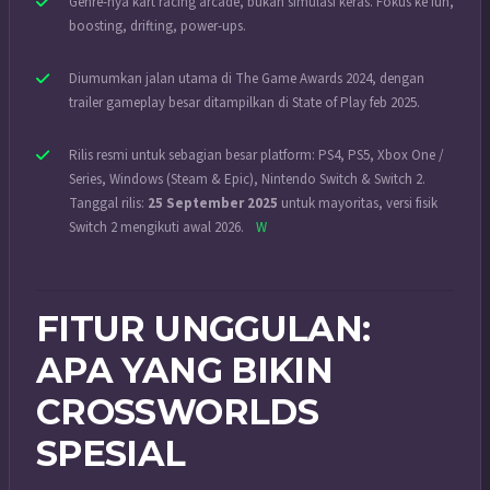
Genre-nya kart racing arcade, bukan simulasi keras. Fokus ke fun,
boosting, drifting, power-ups.
Diumumkan jalan utama di The Game Awards 2024, dengan
trailer gameplay besar ditampilkan di State of Play feb 2025.
Rilis resmi untuk sebagian besar platform: PS4, PS5, Xbox One /
Series, Windows (Steam & Epic), Nintendo Switch & Switch 2.
Tanggal rilis:
25 September 2025
untuk mayoritas, versi fisik
Switch 2 mengikuti awal 2026.
W
FITUR UNGGULAN:
APA YANG BIKIN
CROSSWORLDS
SPESIAL