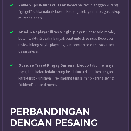
Power-ups & Impact Item
: Beberapa item dianggap kurang
“greget” ketika nabrak lawan. Kadang efeknya minor, gak cukup
muter balapan.
Grind & Replayabilitas Single-player
: Untuk solo mode,
butuh waktu & usaha banyak buat unlock semua. Beberapa
review bilang single player agak monoton setelah track-track
dasar selesai.
Overuse Travel Rings / Dimensi
: Efek portal/dimensinya
asyik, tapi kalau terlalu sering bisa bikin trek jadi kehilangan
karakteristik uniknya. Trek kadang terasa mirip karena sering
“diblend” antar dimensi.
PERBANDINGAN
DENGAN PESAING