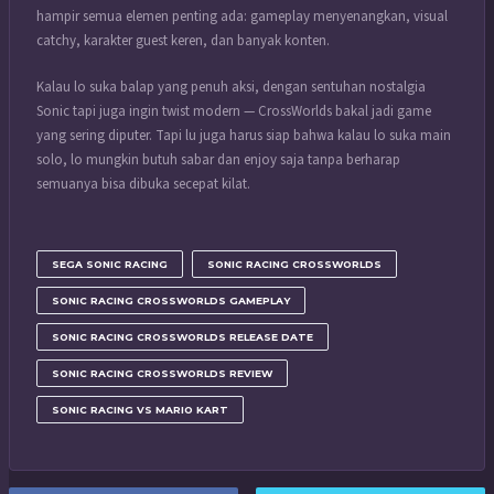
hampir semua elemen penting ada: gameplay menyenangkan, visual
catchy, karakter guest keren, dan banyak konten.
Kalau lo suka balap yang penuh aksi, dengan sentuhan nostalgia
Sonic tapi juga ingin twist modern — CrossWorlds bakal jadi game
yang sering diputer. Tapi lu juga harus siap bahwa kalau lo suka main
solo, lo mungkin butuh sabar dan enjoy saja tanpa berharap
semuanya bisa dibuka secepat kilat.
SEGA SONIC RACING
SONIC RACING CROSSWORLDS
SONIC RACING CROSSWORLDS GAMEPLAY
SONIC RACING CROSSWORLDS RELEASE DATE
SONIC RACING CROSSWORLDS REVIEW
SONIC RACING VS MARIO KART