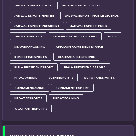
JADWAL ESPORT CSGO
JADWAL ESPORT DOTA2
JADWAL ESPORT HARI INI
JADWAL ESPORT MOBILE LEGENDS
JADWAL ESPORT PRESIDENT
JADWAL ESPORT PUBG
JADWALESPORTS
JADWAL ESPORT VALORANT
KCD2
KEJUARAANGAMING
KINGDOM COME DELIVERANCE
KOMPETISIESPORTS
OLAHRAGA ELEKTRONIK
PIALA PRESIDEN ESPORT
PIALA PRESIDENT ESPORT
PROGAMERSID
SCENEESPORTS
SOROTANESPORTS
TURNAMENGAMING
TURNAMENT ESPORT
UPDATEESPORTS
UPDATEGAMING
VALORANT ESPORTS