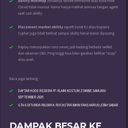
Ability minimap
(misalnya smoke Brimstone atau Ruse milik
Clove) tidak muncul. Kamu hanya melihat animasi tangan agent
saat cast ability.
Placement marker ability
seperti turret KJ atau trapwire
Cypher juga tidak terlihat sampai ability benar-benar dipasang.
Replay menunjukkan versi server, jadi kadang berbeda sedikit
dari rekaman OBS. Ping tinggi bisa bikin gerakan terlihat “snap”
atau aneh.
Baca juga tentang :
DAFTAR KODE REDEEM FF: KLAIM KOSTUM ZOMBIE SAMURAI
SEPTEMBER 2025
GTA 6 DITUNDA RILISNYA: ROCKSTAR BIKIN FANS HARUS LEBIH SABAR
DAMPAK BESAR KE