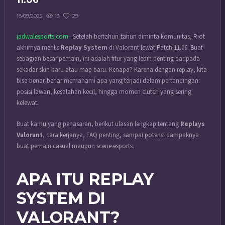
11.06
13
29
18/09/2025
jadwalesports.com
– Setelah bertahun-tahun diminta komunitas, Riot
akhirnya merilis
Replay System
di Valorant lewat Patch 11.06. Buat
sebagian besar pemain, ini adalah fitur yang lebih penting daripada
sekadar skin baru atau map baru. Kenapa? Karena dengan replay, kita
bisa benar-benar memahami apa yang terjadi dalam pertandingan:
posisi lawan, kesalahan kecil, hingga momen clutch yang sering
kelewat.
Buat kamu yang penasaran, berikut ulasan lengkap tentang
Replays
Valorant
, cara kerjanya, FAQ penting, sampai potensi dampaknya
buat pemain casual maupun scene esports.
APA ITU REPLAY
SYSTEM DI
VALORANT?