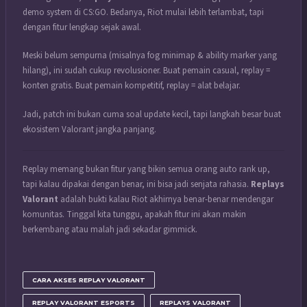
demo system di CS:GO. Bedanya, Riot mulai lebih terlambat, tapi
dengan fitur lengkap sejak awal.
Meski belum sempurna (misalnya fog minimap & ability marker yang
hilang), ini sudah cukup revolusioner. Buat pemain casual, replay =
konten gratis. Buat pemain kompetitif, replay = alat belajar.
Jadi, patch ini bukan cuma soal update kecil, tapi langkah besar buat
ekosistem Valorant jangka panjang.
Replay memang bukan fitur yang bikin semua orang auto rank up,
tapi kalau dipakai dengan benar, ini bisa jadi senjata rahasia.
Replays
Valorant
adalah bukti kalau Riot akhirnya benar-benar mendengar
komunitas. Tinggal kita tunggu, apakah fitur ini akan makin
berkembang atau malah jadi sekadar gimmick.
CARA AKSES REPLAY VALORANT
REPLAY VALORANT ESPORTS
REPLAYS VALORANT