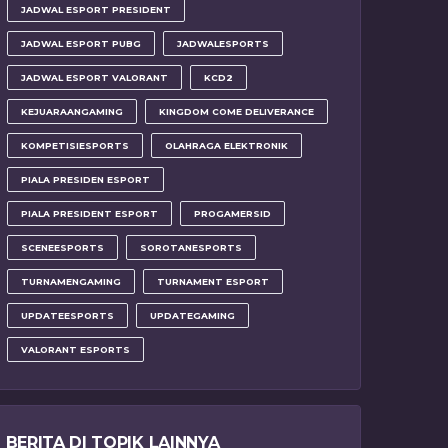
JADWAL ESPORT PRESIDENT
JADWAL ESPORT PUBG
JADWALESPORTS
JADWAL ESPORT VALORANT
KCD2
KEJUARAANGAMING
KINGDOM COME DELIVERANCE
KOMPETISIESPORTS
OLAHRAGA ELEKTRONIK
PIALA PRESIDEN ESPORT
PIALA PRESIDENT ESPORT
PROGAMERSID
SCENEESPORTS
SOROTANESPORTS
TURNAMENGAMING
TURNAMENT ESPORT
UPDATEESPORTS
UPDATEGAMING
VALORANT ESPORTS
BERITA DI TOPIK LAINNYA