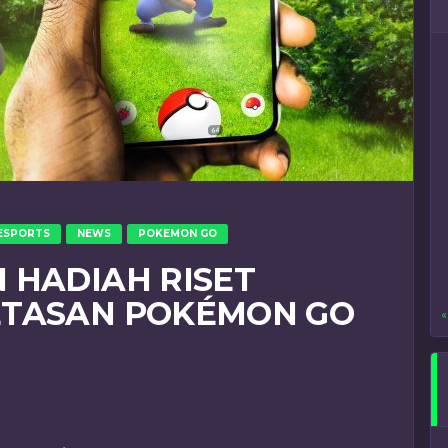
ESPORTS
NEWS
POKEMON GO
 HADIAH RISET
ETASAN POKÉMON GO
«