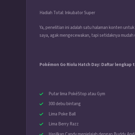
Hadiah Total: Inkubator Super
Ya, penelitian ini adalah satu halaman konten unt
saya, agak mengecewakan, tapi setidaknya mudah u
Pokémon Go Riolu Hatch Day: Daftar lengkap 
Putar lima PokéStop atau Gym
300 debu bintang
Lima Poke Ball
Lima Berry Razz
Hasilkan Candy menjelajah dengan Buddy And