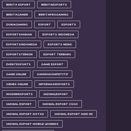
BERITA ESPORT
BERITAESPORTS
BERITAGAMER
BERITAPROGAMING
DUNIAGAMING
ESPORT
ESPORTS
ESPORTSHARIAN
ESPORTS INDONESIA
ESPORTSINDONESIA
ESPORTS NEWS
ESPORTSTERKINI
ESPORT TERBARU
EVENTESPORTS
GAME ESPORT
GAME ONLINE
GAMINGKOMPETITIF
GEMES ONLINE
INFORMASIESPORTS
INSIDERESPORTS
JADWALESPORT
JADWAL ESPORT
JADWAL ESPORT CSGO
JADWAL ESPORT DOTA2
JADWAL ESPORT HARI INI
JADWAL ESPORT MOBILE LEGENDS