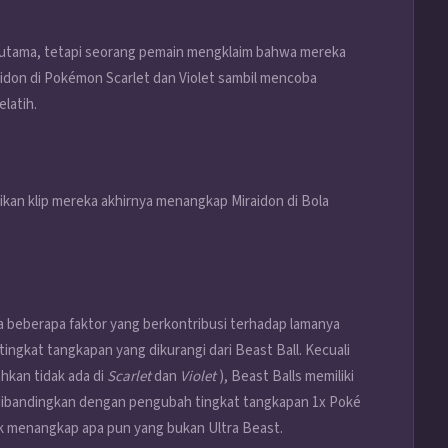
e utama, tetapi seorang pemain mengklaim bahwa mereka
idon di
Pokémon
Scarlet dan Violet sambil mencoba
latih.
kan klip mereka akhirnya menangkap Miraidon di Bola
a beberapa faktor yang berkontribusi terhadap lamanya
tingkat tangkapan yang dikurangi dari Beast Ball. Kecuali
hkan tidak ada di
Scarlet
dan
Violet
), Beast Balls memiliki
 dibandingkan dengan pengubah tingkat tangkapan 1x Poké
tuk menangkap apa pun yang bukan Ultra Beast.