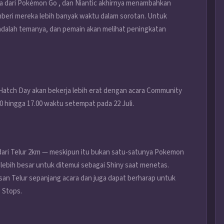
ma dari Pokémon Go , dan Niantic akhirnya menambahkan
beri mereka lebih banyak waktu dalam sorotan. Untuk
ay adalah temanya, dan pemain akan melihat peningkatan
atch Day akan bekerja lebih erat dengan acara Community
00 hingga 17.00 waktu setempat pada 22 Juli.
 dari Telur 2km — meskipun itu bukan satu-satunya Pokemon
 lebih besar untuk ditemui sebagai Shiny saat menetas.
an Telur sepanjang acara dan juga dapat berharap untuk
é Stops.